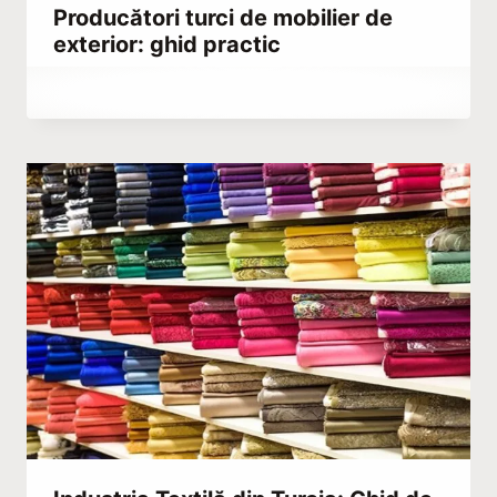
Producători turci de mobilier de
exterior: ghid practic
By
septembrie 29, 2023
Hatice
Kulali