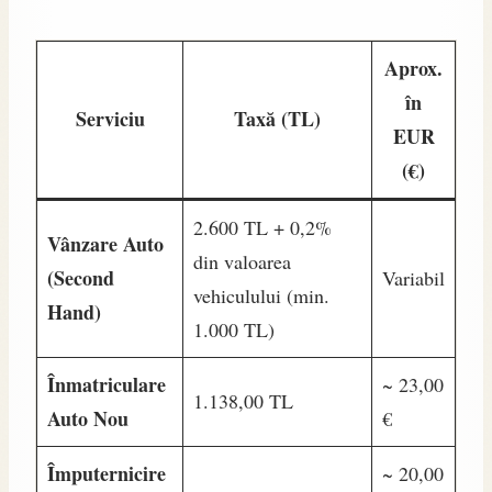
Aprox.
în
Serviciu
Taxă (TL)
EUR
(€)
2.600 TL + 0,2%
Vânzare Auto
din valoarea
(Second
Variabil
vehiculului (min.
Hand)
1.000 TL)
Înmatriculare
~ 23,00
1.138,00 TL
Auto Nou
€
Împuternicire
~ 20,00