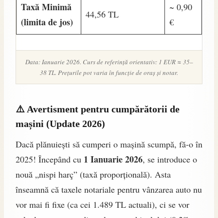
Taxă Minimă
~ 0,90
44,56 TL
(limita de jos)
€
Data: Ianuarie 2026. Curs de referință orientativ: 1 EUR ≈ 35–
38 TL. Prețurile pot varia în funcție de oraș și notar.
⚠️ Avertisment pentru cumpărătorii de
mașini (Update 2026)
Dacă plănuiești să cumperi o mașină scumpă, fă-o în
1 Ianuarie 2026
2025! Începând cu
, se introduce o
nouă „nispi harç” (taxă proporțională). Asta
înseamnă că taxele notariale pentru vânzarea auto nu
vor mai fi fixe (ca cei 1.489 TL actuali), ci se vor