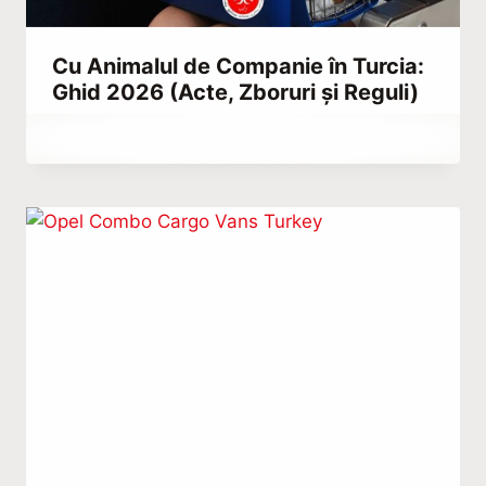
Cu Animalul de Companie în Turcia:
Ghid 2026 (Acte, Zboruri și Reguli)
By
februarie 28, 2022
Abdullah
Habib