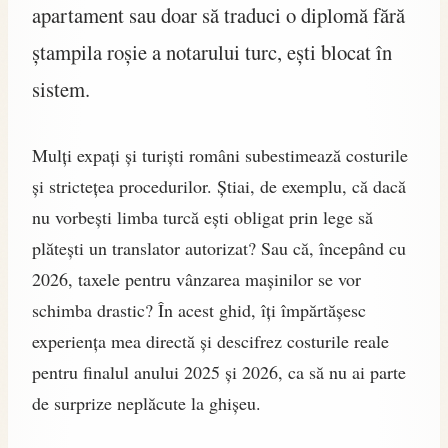
apartament sau doar să traduci o diplomă fără
ștampila roșie a notarului turc, ești blocat în
sistem.
Mulți expați și turiști români subestimează costurile
și strictețea procedurilor. Știai, de exemplu, că dacă
nu vorbești limba turcă ești obligat prin lege să
plătești un translator autorizat? Sau că, începând cu
2026, taxele pentru vânzarea mașinilor se vor
schimba drastic? În acest ghid, îți împărtășesc
experiența mea directă și descifrez costurile reale
pentru finalul anului 2025 și 2026, ca să nu ai parte
de surprize neplăcute la ghișeu.