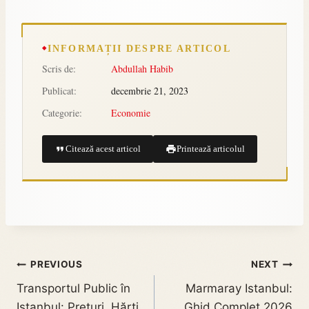
INFORMAȚII DESPRE ARTICOL
Scris de:
Abdullah Habib
Publicat:
decembrie 21, 2023
Categorie:
Economie
Citează acest articol
Printează articolul
PREVIOUS
NEXT
Transportul Public în
Marmaray Istanbul:
Istanbul: Prețuri, Hărți
Ghid Complet 2026