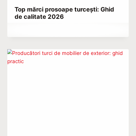
Top mărci prosoape turcești: Ghid
de calitate 2026
By
octombrie 5, 2023
Hatice
Kulali