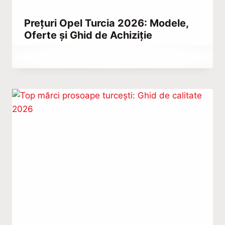
Prețuri Opel Turcia 2026: Modele,
Oferte și Ghid de Achiziție
By
decembrie 22, 2025
Abdullah
Habib