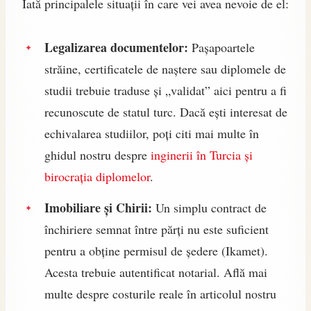
Iată principalele situații în care vei avea nevoie de el:
Legalizarea documentelor:
Pașapoartele
străine, certificatele de naștere sau diplomele de
studii trebuie traduse și „validat” aici pentru a fi
recunoscute de statul turc. Dacă ești interesat de
echivalarea studiilor, poți citi mai multe în
ghidul nostru despre
inginerii în Turcia și
birocrația diplomelor
.
Imobiliare și Chirii:
Un simplu contract de
închiriere semnat între părți nu este suficient
pentru a obține permisul de ședere (Ikamet).
Acesta trebuie autentificat notarial. Află mai
multe despre costurile reale în articolul nostru