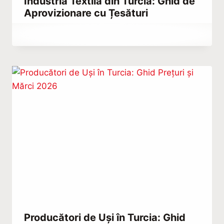
Industria Textilă din Turcia: Ghid de
Aprovizionare cu Țesături
By
august 29, 2022
Abdullah
Habib
Producători de Uși în Turcia: Ghid