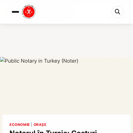
0%
Notarul în Turcia: Costuri, Proceduri și Capcan...
6 min rămase
ECONOMIE
|
ORAȘE