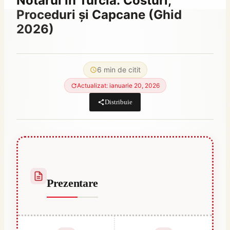
Notarul în Turcia: Costuri,
Proceduri și Capcane (Ghid
2026)
By
decembrie 21, 2023
Abdullah
6 min de citit
Habib
Actualizat: ianuarie 20, 2026
Distribuie
Prezentare