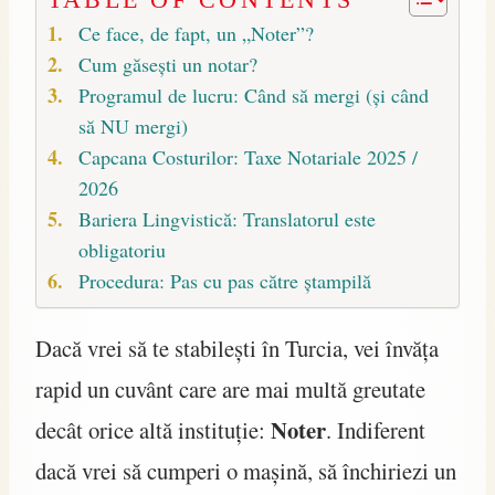
TABLE OF CONTENTS
Ce face, de fapt, un „Noter”?
Cum găsești un notar?
Programul de lucru: Când să mergi (și când
să NU mergi)
Capcana Costurilor: Taxe Notariale 2025 /
2026
Bariera Lingvistică: Translatorul este
obligatoriu
Procedura: Pas cu pas către ștampilă
Dacă vrei să te stabilești în Turcia, vei învăța
rapid un cuvânt care are mai multă greutate
Noter
decât orice altă instituție:
. Indiferent
dacă vrei să cumperi o mașină, să închiriezi un