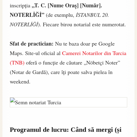
„T. C. [Nume Oraș] [Număr].
inscripția
NOTERLİĞİ”
(de exemplu,
İSTANBUL 20.
NOTERLİĞİ
). Fiecare birou notarial este numerotat.
Sfat de practician:
Nu te baza doar pe Google
Maps. Site-ul oficial al
Camerei Notarilor din Turcia
(TNB)
oferă o funcție de căutare „Nöbetçi Noter”
(Notar de Gardă), care îți poate salva pielea în
weekend.
Programul de lucru: Când să mergi (și