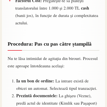
Factorul Cost:
Pregătește-te să plătești
cash
translatorului între 1.000 și 2.000 TL
(banii jos), în funcție de durata și complexitatea
actului.
Procedura: Pas cu pas către ștampilă
Nu te lăsa intimidat de agitația din birouri. Procesul
este aproape întotdeauna același:
Ia un bon de ordine:
La intrare există de
obicei un automat. Selectează tipul tranzacției.
Prezintă documentele:
La ghișeu (Vezne),
predă actul de identitate (Kimlik sau Pașaport)