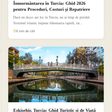
Înmormântarea în Turcia: Ghid 2026
pentru Proceduri, Costuri și Repatriere
Dacă un deces are loc în Turcia, nu ai timp de pierdut.
Sistemul islamic impune înhumarea rapidă, iar...
6 min de citit
Eskişehir, Turcia: Ghid Turistic și de Viață