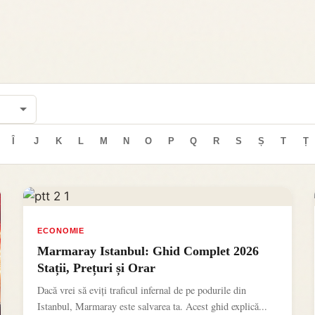
Î
J
K
L
M
N
O
P
Q
R
S
Ș
T
Ț
ECONOMIE
Marmaray Istanbul: Ghid Complet 2026
Stații, Prețuri și Orar
Dacă vrei să eviți traficul infernal de pe podurile din
Istanbul, Marmaray este salvarea ta. Acest ghid explică...