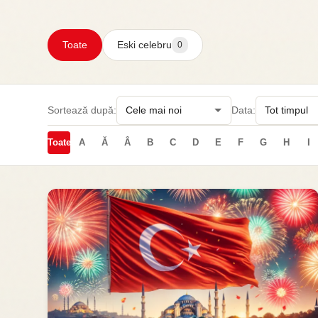
Toate
Eski celebru
0
Sortează după:
Data:
Toate
A
Ă
Â
B
C
D
E
F
G
H
I