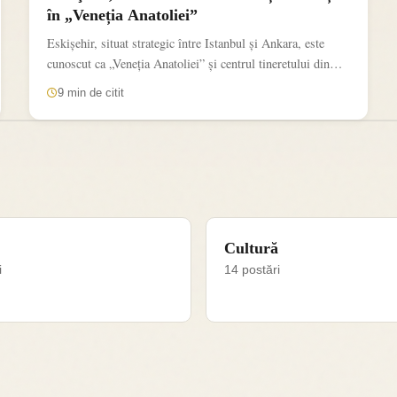
în „Veneția Anatoliei”
Eskişehir, situat strategic între Istanbul și Ankara, este
cunoscut ca „Veneția Anatoliei” și centrul tineretului din
Turcia. De...
9 min de citit
Cultură
i
14 postări