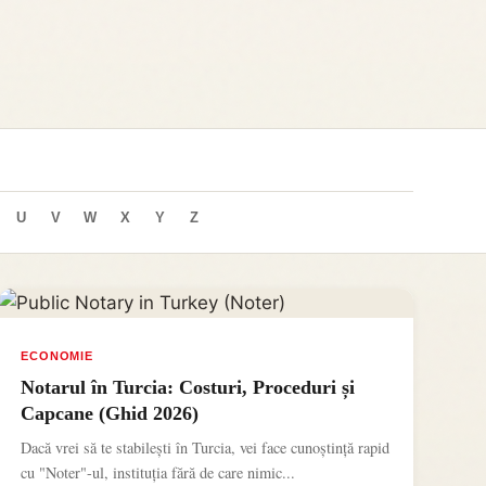
U
V
W
X
Y
Z
ECONOMIE
Notarul în Turcia: Costuri, Proceduri și
Capcane (Ghid 2026)
Dacă vrei să te stabilești în Turcia, vei face cunoștință rapid
cu "Noter"-ul, instituția fără de care nimic...