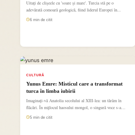
Uitați de clișeele cu 'soare și mare'. Turcia stă pe o
adevărată comoară geologică, fiind liderul Europei în...
6 min de citit
CULTURĂ
Yunus Emre: Misticul care a transformat
turca în limba iubirii
Imaginați-vă Anatolia secolului al XIII-lea: un tărâm în
flăcări. În mijlocul haosului mongol, o singură voce s-a
ridicat...
5 min de citit