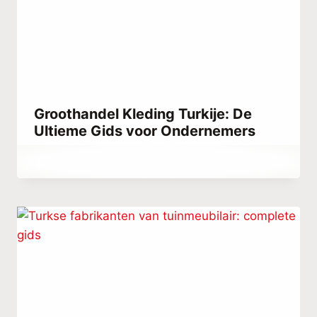
Groothandel Kleding Turkije: De
Ultieme Gids voor Ondernemers
Door
juli 15, 2021
Abdullah
Habib