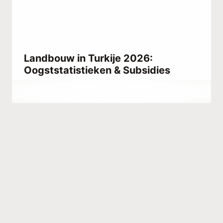
Landbouw in Turkije 2026:
Oogststatistieken & Subsidies
Door
februari 11, 2021
Abdullah
Habib