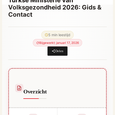
Turkse Ministerie van
Volksgezondheid 2026: Gids &
Contact
Door
maart 23, 2021
Abdullah
5 min leestijd
Habib
Bijgewerkt: januari 17, 2026
Delen
Overzicht