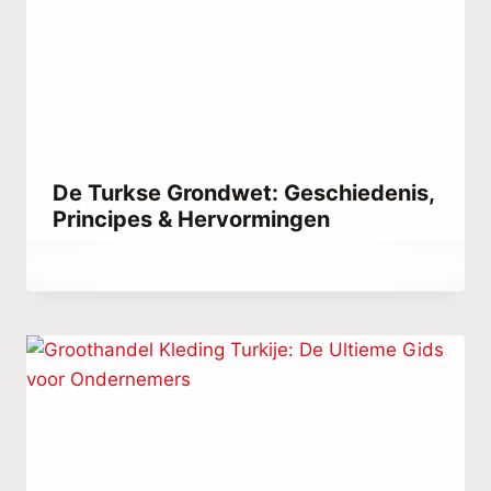
De Turkse Grondwet: Geschiedenis,
Principes & Hervormingen
Door
maart 3, 2021
Abdullah
Habib