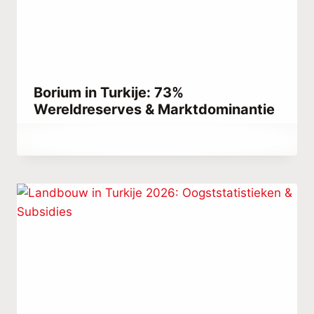
Borium in Turkije: 73%
Wereldreserves & Marktdominantie
Door
april 3, 2023
Hatice
Kulali