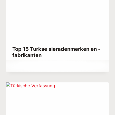
Top 15 Turkse sieradenmerken en -
fabrikanten
Door
september 28, 2023
Hatice
Kulali