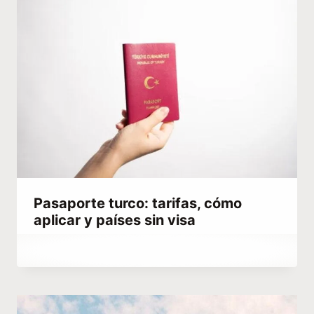
Pasaporte turco: tarifas, cómo
aplicar y países sin visa
Por
febrero 7, 2024
Abdullah
Habib