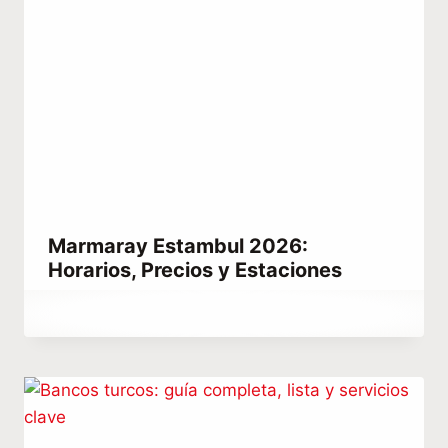
Marmaray Estambul 2026:
Horarios, Precios y Estaciones
Por
febrero 24, 2021
Abdullah
Habib