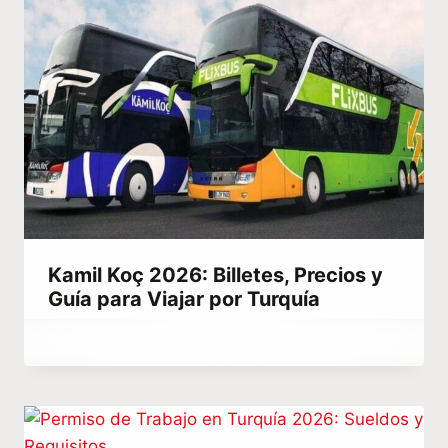
Kamil Koç 2026: Billetes, Precios y
Guía para Viajar por Turquía
Por
enero 22, 2023
Hatice
Kulali