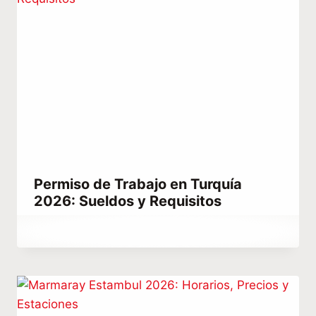
Permiso de Trabajo en Turquía
2026: Sueldos y Requisitos
Por
noviembre 24, 2022
Hatice
Kulali