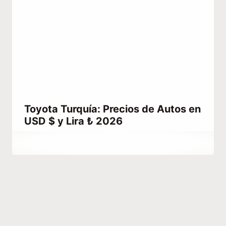
Toyota Turquía: Precios de Autos en
USD $ y Lira ₺ 2026
Por
junio 2, 2021
Abdullah
Habib