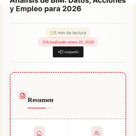
Análisis de BİM: Datos, Acciones
y Empleo para 2026
Por
junio 2, 2021
Abdullah
5 min de lectura
Habib
Actualizado: enero 20, 2026
Compartir
Resumen