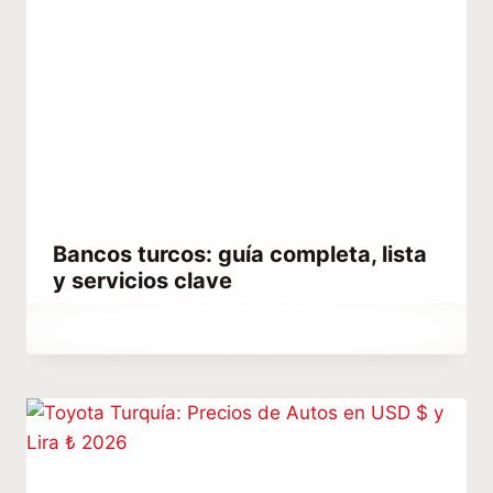
Bancos turcos: guía completa, lista
y servicios clave
Por
febrero 12, 2021
Abdullah
Habib