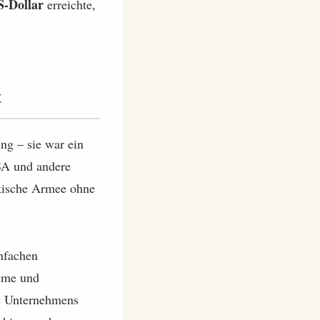
S-Dollar
erreichte,
t
ng – sie war ein
SA und andere
rkische Armee ohne
infachen
teme und
es Unternehmens