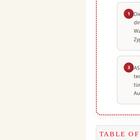
1
Di
di
Wa
Zy
3
AS
te
tü
Au
TABLE O