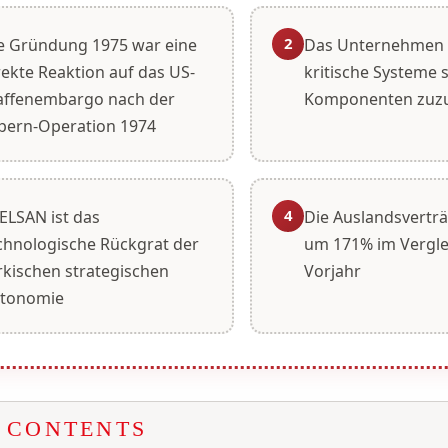
2
e Gründung 1975 war eine
Das Unternehmen 
rekte Reaktion auf das US-
kritische Systeme s
ffenembargo nach der
Komponenten zuz
pern-Operation 1974
4
ELSAN ist das
Die Auslandsverträ
chnologische Rückgrat der
um 171% im Vergl
rkischen strategischen
Vorjahr
tonomie
F CONTENTS