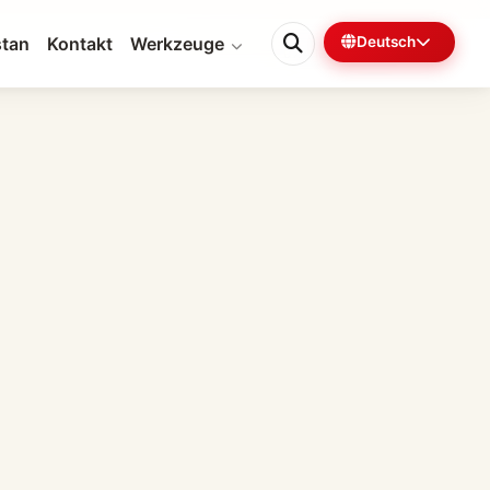
tan
Kontakt
Werkzeuge
Deutsch
0%
4 Min. verbleibend