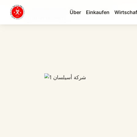
Über
Einkaufen
Wirtschaf
ASELSAN: Der Gigant der türkischen Verteidigung...
AKTUELLER ABSCHNITT: