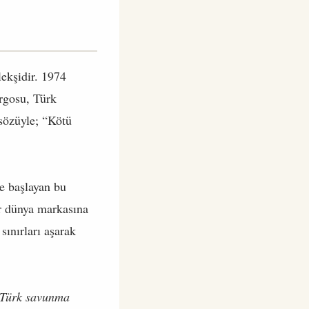
lekşidir. 1974
argosu, Türk
sözüyle; “Kötü
le başlayan bu
ir dünya markasına
ınırları aşarak
Türk savunma