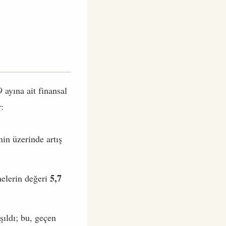
9 ayına ait finansal
r:
in üzerinde artış
5,7
elerin değeri
ıldı; bu, geçen