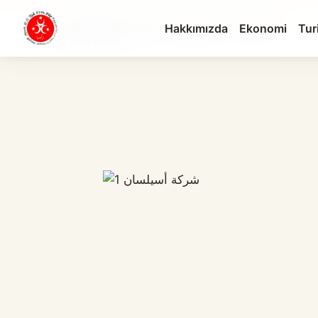
Hakkımızda
Ekonomi
Tur
ASELSAN 2026 Vizyonu: Çelik Kubbe ve 17.9 Milya...
GEÇERLI BÖLÜM: