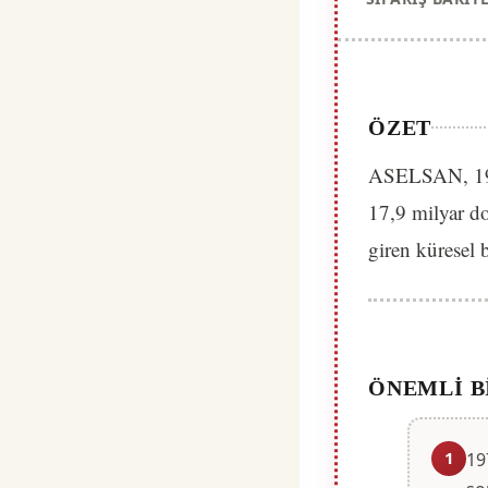
ÖZET
ASELSAN, 1975'
17,9 milyar do
giren küresel 
ÖNEMLI B
1
19