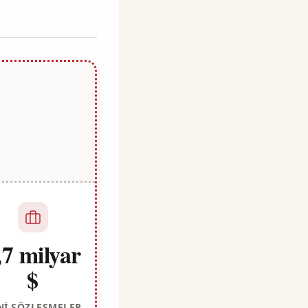
,7 milyar
$
NI SÖZLEŞMELER