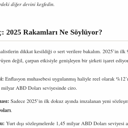
rdeki diğer devini keşfedin.
ç: 2025 Rakamları Ne Söylüyor?
alistlerin dikkat kesildiği o sert verilere bakalım. 2025’in ilk 
üyen değil, çarpan etkisiyle genişleyen bir şirketi işaret ediyo
i:
Enflasyon muhasebesi uygulanmış haliyle reel olarak %12’n
0 milyar ABD Doları seviyesinde ciro.
ması:
Sadece 2025’in ilk dokuz ayında imzalanan yeni sözleşm
oları
.
u:
Yurt dışı sözleşmelerde 1,45 milyar ABD Doları seviyesi aş