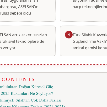
nrası uygulanan silah
aviyonik, radar ve 
bargosu, ASELSAN'ın
harp teknolojilerine
ruluş sebebi oldu
4
ELSAN artık askeri sınırları
Türk Silahlı Kuvvetl
arak sivil teknolojilere de
Güçlendirme Vakfı'
n veriyor
amiral gemisi ko
F CONTENTS
runluluktan Doğan Küresel Güç
: 2025 Rakamları Ne Söylüyor?
kimiyet: Silahtan Çok Daha Fazlası
ılar ve Kilometre Taşları (2024-2025)