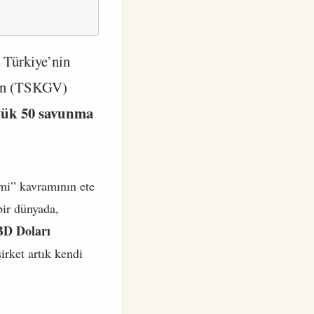
z Türkiye’nin
’nın (TSKGV)
yük 50 savunma
mi” kavramının ete
bir dünyada,
BD Doları
şirket artık kendi