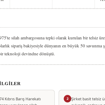
te silah ambargosuna tepki olarak kurulan bir telsiz üret
larlık sipariş bakiyesiyle dünyanın en büyük 50 savunma şi
bir teknoloji devindne dönüştü.
ILGILER
2
74 Kıbrıs Barış Harekatı
Şirket basit telsiz