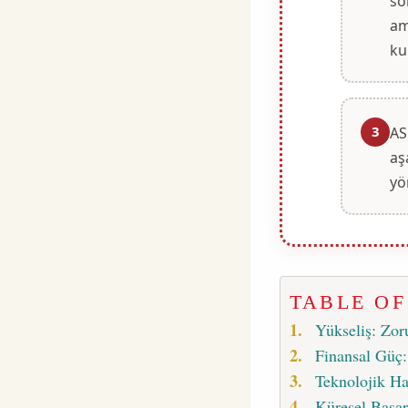
so
am
ku
3
AS
aş
yö
TABLE O
Yükseliş: Zo
Finansal Güç
Teknolojik Ha
Küresel Başar