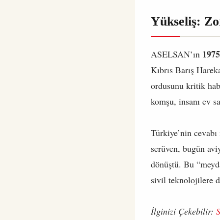
Yükseliş: Z
1975
ASELSAN’ın
Kıbrıs Barış Hareka
ordusunu kritik ha
komşu, insanı ev sa
Türkiye’nin cevabı 
serüven, bugün aviy
dönüştü. Bu “meyda
sivil teknolojilere
İlginizi Çekebilir:
S