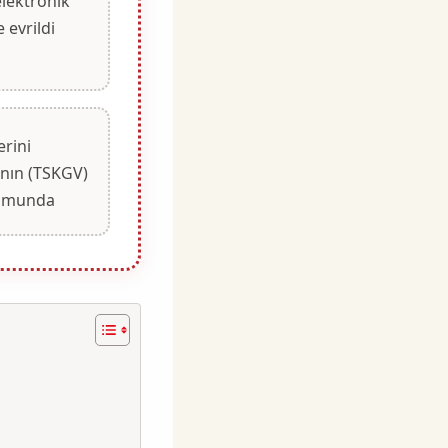
elektronik
 evrildi
erini
nın (TSKGV)
numunda