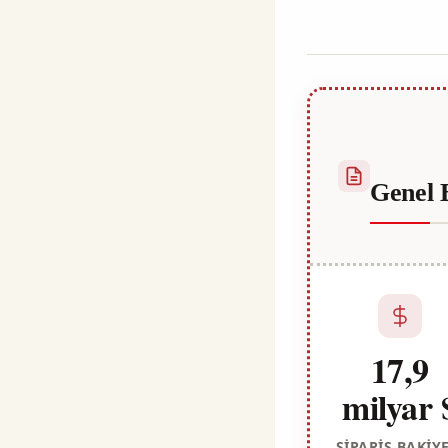
Habib
Genel 
17,9
milyar 
SIPARIŞ BAKIYE