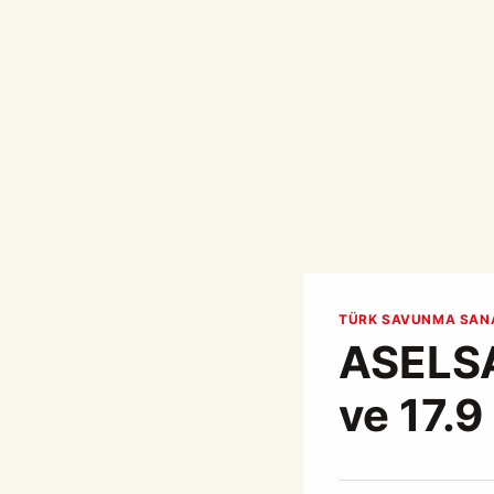
TÜRK SAVUNMA SAN
ASELSA
ve 17.9
By
Mart 20, 2023
Abdullah