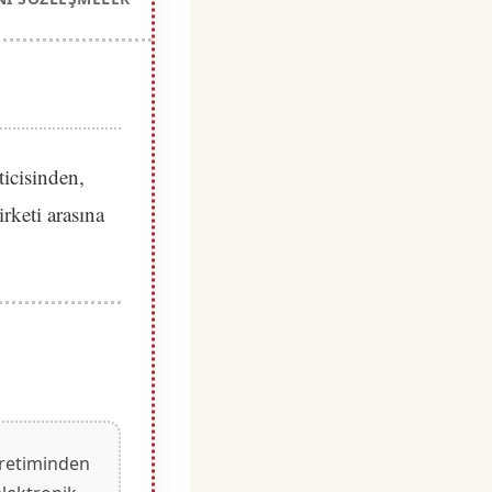
icisinden,
rketi arasına
 üretiminden