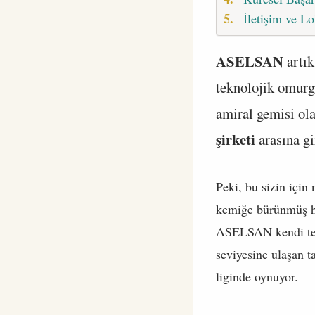
İletişim ve L
ASELSAN
artık
teknolojik omurg
amiral gemisi ola
şirketi
arasına gi
Peki, bu sizin içi
kemiğe bürünmüş hali
ASELSAN kendi tekn
seviyesine ulaşan ta
liginde oynuyor.