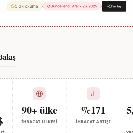
5 dk okuma
Paylaş
Güncellendi: Aralık 26, 2025
Bakış
90+ ülke
%171
5
$
İHRACAT ÜLKESI
İHRACAT ARTIŞI
SI
YE