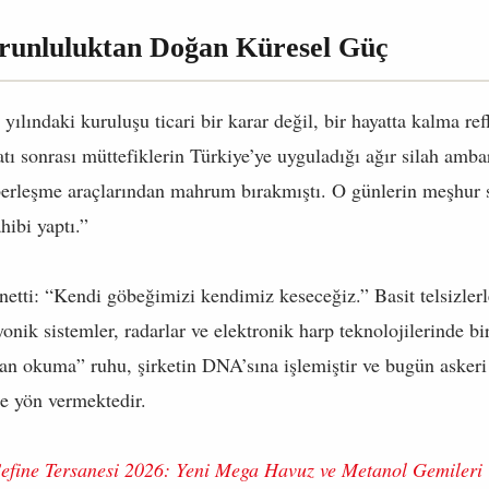
orunluluktan Doğan Küresel Güç
yılındaki kuruluşu ticari bir karar değil, bir hayatta kalma ref
tı sonrası müttefiklerin Türkiye’ye uyguladığı ağır silah amb
berleşme araçlarından mahrum bırakmıştı. O günlerin meşhur 
hibi yaptı.”
netti: “Kendi göbeğimizi kendimiz keseceğiz.” Basit telsizler
onik sistemler, radarlar ve elektronik harp teknolojilerinde b
n okuma” ruhu, şirketin DNA’sına işlemiştir ve bugün askeri s
 de yön vermektedir.
efine Tersanesi 2026: Yeni Mega Havuz ve Metanol Gemileri