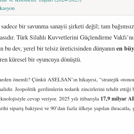
okasyon
 sadece bir savunma sanayii şirketi değil; tam bağımsı
asıdır. Türk Silahlı Kuvvetlerini Güçlendirme Vakfı
en bü
n bu dev, yerel bir telsiz üreticisinden dünyanın
ren küresel bir oyuncuya dönüştü.
n neden önemli? Çünkü ASELSAN’ın hikayesi, “stratejik otono
dir. Jeopolitik gerilimlerin tedarik zincirlerini tehdit ettiği 
17,9 milyar A
olojisiyle cevap veriyor. 2025 yılı itibarıyla
rihi sipariş bakiyesi ve 90’dan fazla ülkeye yapılan ihracatla, 