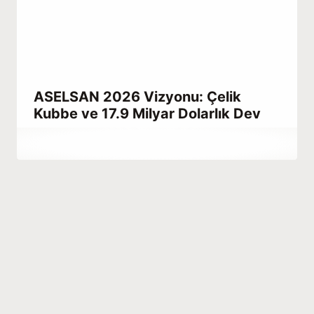
ASELSAN 2026 Vizyonu: Çelik
Kubbe ve 17.9 Milyar Dolarlık Dev
By
Mart 20, 2023
Abdullah
Habib