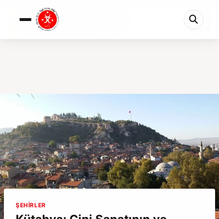
0%
Kütahya: Çini Sanatının ve Termal Suların Başke...
7 dk kaldı
ŞEHIRLER