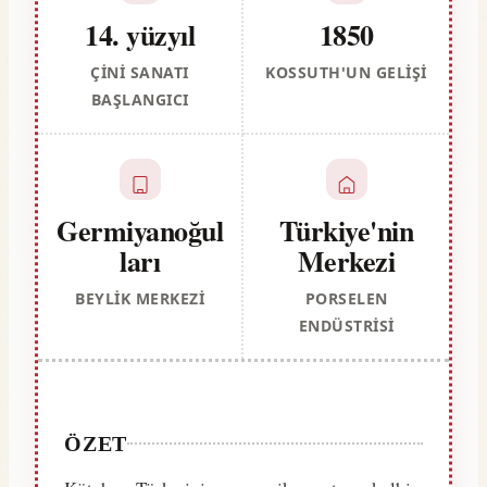
14. yüzyıl
1850
ÇINI SANATI
KOSSUTH'UN GELIŞI
BAŞLANGICI
Germiyanoğul
Türkiye'nin
ları
Merkezi
BEYLIK MERKEZI
PORSELEN
ENDÜSTRISI
ÖZET