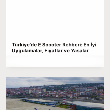
Türkiye’de E Scooter Rehberi: En İyi
Uygulamalar, Fiyatlar ve Yasalar
By
Aralık 25, 2025
Abdullah
Habib