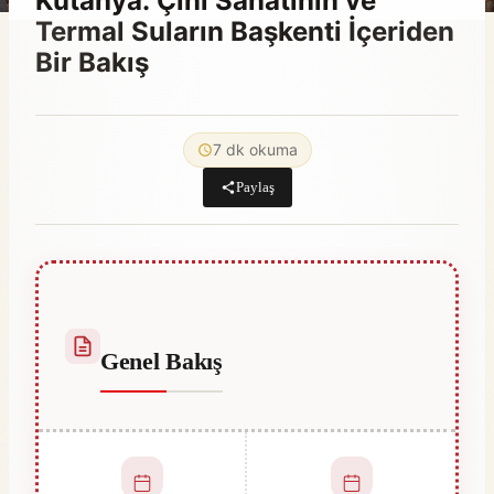
Kütahya: Çini Sanatının ve
Termal Suların Başkenti İçeriden
Bir Bakış
By
Aralık 23, 2025
Abdullah
7 dk okuma
Habib
Paylaş
Genel Bakış