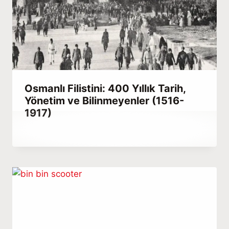
Osmanlı Filistini: 400 Yıllık Tarih,
Yönetim ve Bilinmeyenler (1516-
1917)
By
Haziran 9, 2021
Abdullah
Habib