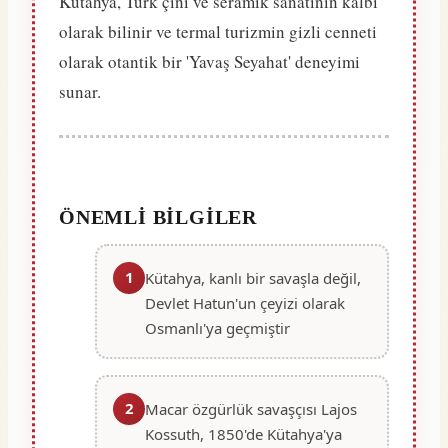
Kütahya, Türk çini ve seramik sanatının kalbi
olarak bilinir ve termal turizmin gizli cenneti
olarak otantik bir 'Yavaş Seyahat' deneyimi
sunar.
ÖNEMLI BILGILER
1
Kütahya, kanlı bir savaşla değil,
Devlet Hatun'un çeyizi olarak
Osmanlı'ya geçmiştir
2
Macar özgürlük savaşçısı Lajos
Kossuth, 1850'de Kütahya'ya