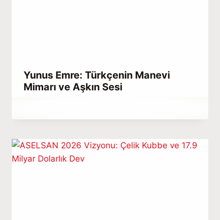
Yunus Emre: Türkçenin Manevi
Mimarı ve Aşkın Sesi
By
Temmuz 3, 2021
Abdullah
Habib