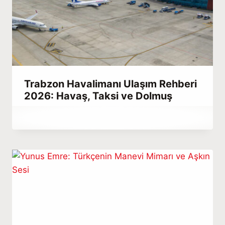
Trabzon Havalimanı Ulaşım Rehberi
2026: Havaş, Taksi ve Dolmuş
By
Aralık 23, 2025
Hatice
Kulali