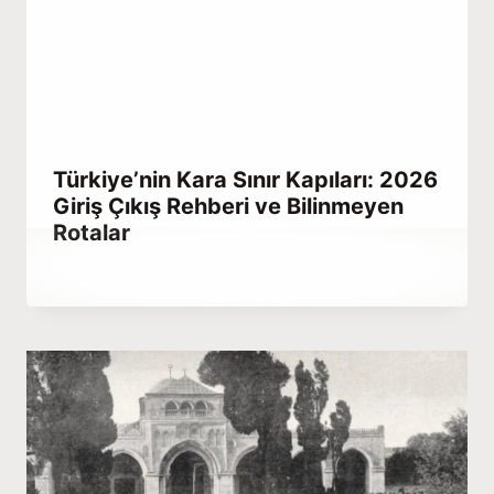
Türkiye’nin Kara Sınır Kapıları: 2026
Giriş Çıkış Rehberi ve Bilinmeyen
Rotalar
By
Aralık 24, 2025
Hatice
Kulali