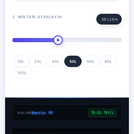
2. MIKTARI AYARLAYIN
50
Litre
10L
20L
40L
50L
60L
80L
100L
Benzin 95
70.01 TRY/L
DOLUM