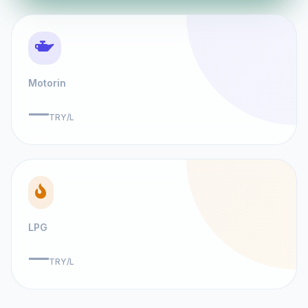
Motorin
—
TRY/L
LPG
—
TRY/L