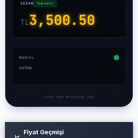
SEDAN
TAM DEPO
3,500.50
TL
MENZIL
667
km
*TIPIK DEPO BOYUTLARINA GÖRE
Fiyat Geçmişi