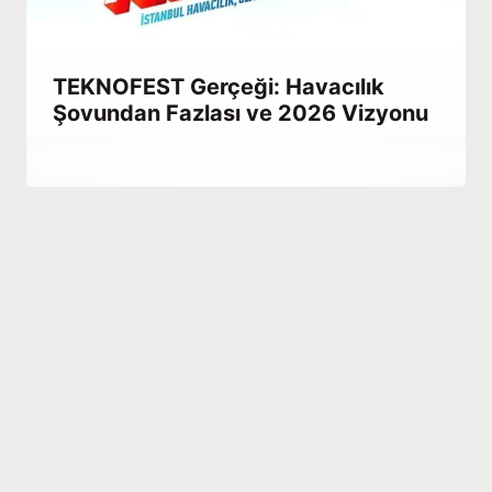
TEKNOFEST Gerçeği: Havacılık
Şovundan Fazlası ve 2026 Vizyonu
By
Mart 15, 2023
Abdullah
Habib