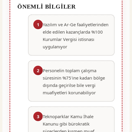
ÖNEMLI BILGILER
1
Yazılım ve Ar-Ge faaliyetlerinden
elde edilen kazançlarda %100
Kurumlar Vergisi istisnası
uygulanıyor
2
Personelin toplam çalışma
süresinin %75'ine kadarı bölge
dışında geçirilse bile vergi
muafiyetleri korunabiliyor
3
Teknoparklar Kamu İhale
Kanunu gibi bürokratik
süreçlerden kısmen muaf