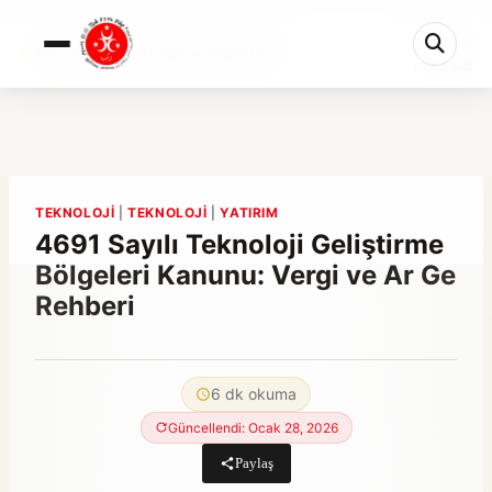
0%
4691 Sayılı Teknoloji Geliştirme Bölgeleri Kanu...
6 dk kaldı
TEKNOLOJI
|
TEKNOLOJI
|
YATIRIM
4691 Sayılı Teknoloji Geliştirme
Bölgeleri Kanunu: Vergi ve Ar Ge
Rehberi
By
Mart 21, 2023
Abdullah
6 dk okuma
Habib
Güncellendi: Ocak 28, 2026
Paylaş