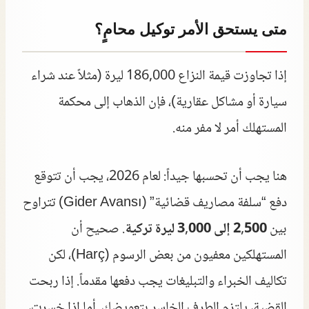
متى يستحق الأمر توكيل محامٍ؟
إذا تجاوزت قيمة النزاع 186,000 ليرة (مثلاً عند شراء
سيارة أو مشاكل عقارية)، فإن الذهاب إلى محكمة
المستهلك أمر لا مفر منه.
هنا يجب أن تحسبها جيداً: لعام 2026، يجب أن تتوقع
دفع “سلفة مصاريف قضائية” (Gider Avansı) تتراوح
بين
2,500 إلى 3,000 ليرة تركية
. صحيح أن
المستهلكين معفيون من بعض الرسوم (Harç)، لكن
تكاليف الخبراء والتبليغات يجب دفعها مقدماً. إذا ربحت
القضية، يلتزم الطرف الخاسر بتعويضك. أما إذا خسرت،