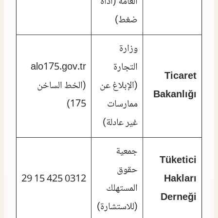
العامة (أداة
ضغط)
وزارة
التجارة
alo175.gov.tr
Ticaret
(الإبلاغ عن
(الخط الساخن
Bakanlığı
ممارسات
175)
غير عادلة)
جمعية
Tüketici
حقوق
0312 425 15 29
Hakları
المستهلك
Derneği
(للاستشارة)