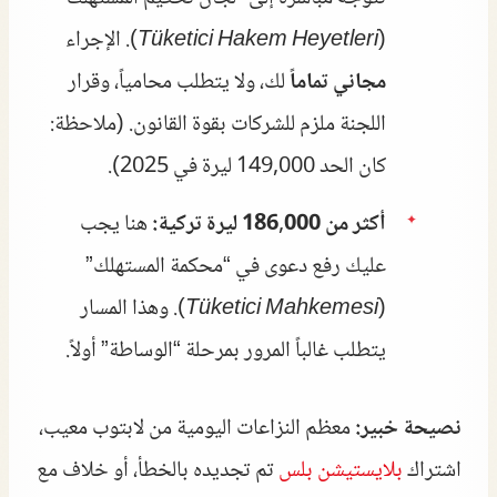
(
Tüketici Hakem Heyetleri
). الإجراء
مجاني تماماً
لك، ولا يتطلب محامياً، وقرار
اللجنة ملزم للشركات بقوة القانون. (ملاحظة:
كان الحد 149,000 ليرة في 2025).
أكثر من 186,000 ليرة تركية:
هنا يجب
عليك رفع دعوى في “محكمة المستهلك”
(
Tüketici Mahkemesi
). وهذا المسار
يتطلب غالباً المرور بمرحلة “الوساطة” أولاً.
نصيحة خبير:
معظم النزاعات اليومية من لابتوب معيب،
اشتراك
بلايستيشن بلس
تم تجديده بالخطأ، أو خلاف مع