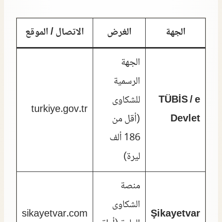
الجهة
الغرض
الاتصال / الموقع
الجهة
الرسمية
TÜBİS / e
للشكاوى
turkiye.gov.tr
Devlet
(أقل من
186 ألف
ليرة)
منصة
الشكاوى
sikayetvar.com
Şikayetvar