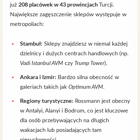
już
208 placówek w 43 prowincjach
Turcji.
Największe zagęszczenie sklepów występuje w
metropoliach:
Stambuł:
Sklepy znajdziesz w niemal każdej
dzielnicy i dużych centrach handlowych (np.
Vadi Istanbul AVM
czy
Trump Tower
).
Ankara i Izmir:
Bardzo silna obecność w
galeriach takich jak
Optimum AVM
.
Regiony turystyczne:
Rossmann jest obecny
w Antalyi, Alanyi i Bodrum, co jest kluczowe
dla osób przebywających na długich
wakacjach lub posiadających tam
nieruchomości.