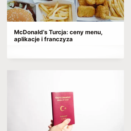
McDonald’s Turcja: ceny menu,
aplikacje i franczyza
Przez
March 23, 2023
Abdullah
Habib