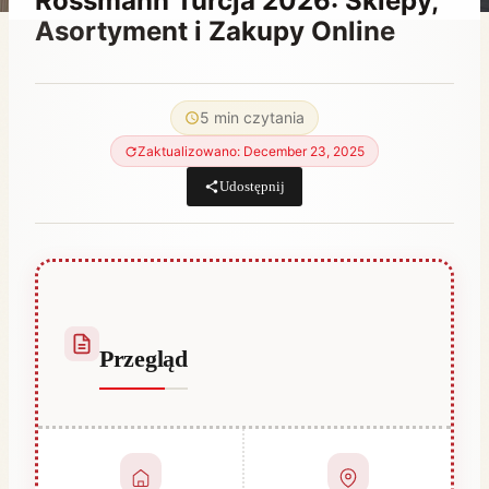
Rossmann Turcja 2026: Sklepy,
Asortyment i Zakupy Online
Przez
July 29, 2021
Abdullah
5 min czytania
Habib
Zaktualizowano: December 23, 2025
Udostępnij
Przegląd