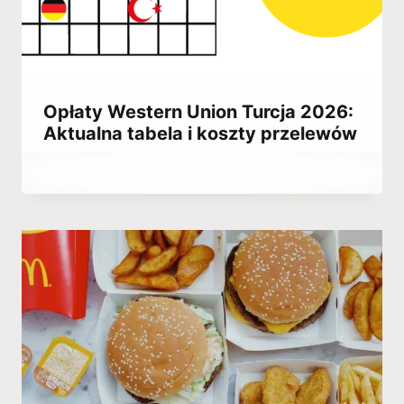
Opłaty Western Union Turcja 2026:
Aktualna tabela i koszty przelewów
Przez
December 24, 2025
Abdullah
Habib