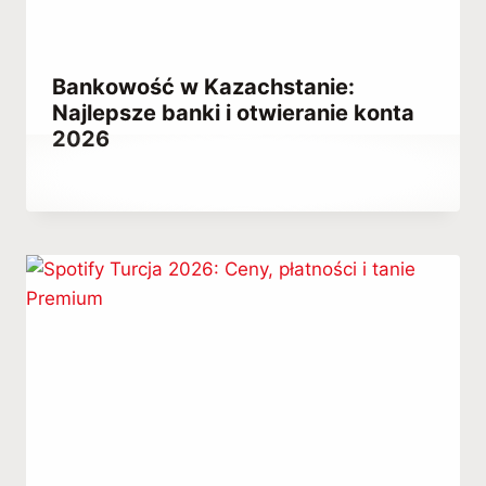
Bankowość w Kazachstanie:
Najlepsze banki i otwieranie konta
2026
Przez
April 15, 2023
Hatice
Kulali