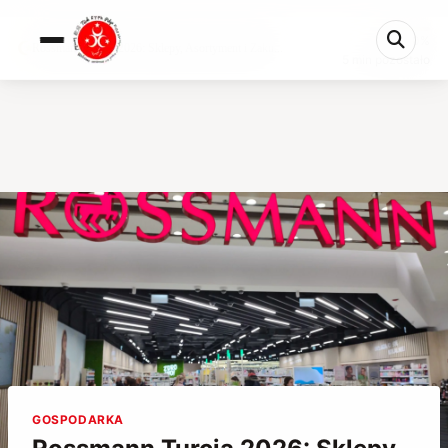
0%
Rossmann Turcja 2026: Sklepy, Asortyment i Zaku...
5 min pozostało
GOSPODARKA