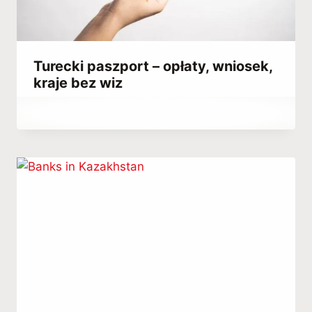
Turecki paszport – opłaty, wniosek,
kraje bez wiz
Przez
June 3, 2022
Abdullah
Habib