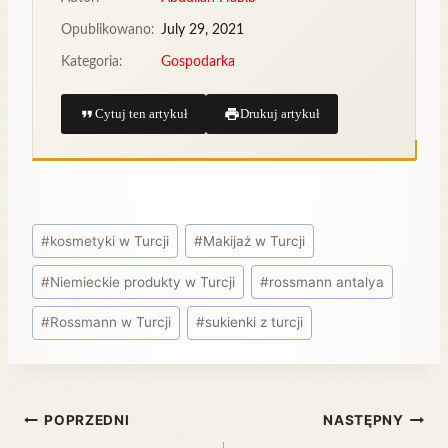
Opublikowano:
July 29, 2021
Kategoria:
Gospodarka
Cytuj ten artykuł
Drukuj artykuł
#
kosmetyki w Turcji
#
Makijaż w Turcji
#
Niemieckie produkty w Turcji
#
rossmann antalya
#
Rossmann w Turcji
#
sukienki z turcji
POPRZEDNI
NASTĘPNY