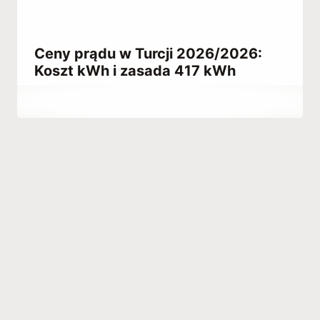
Ceny prądu w Turcji 2026/2026:
Koszt kWh i zasada 417 kWh
Przez
February 10, 2023
Hatice
Kulali