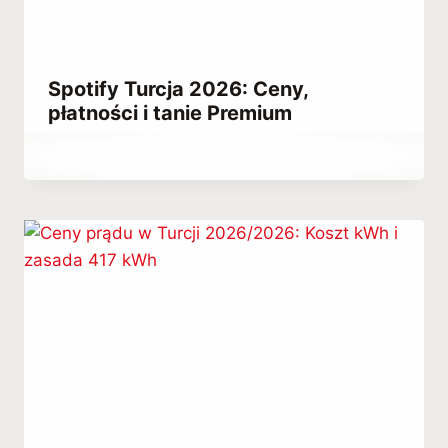
Spotify Turcja 2026: Ceny,
płatności i tanie Premium
Przez
June 25, 2023
Hatice
Kulali