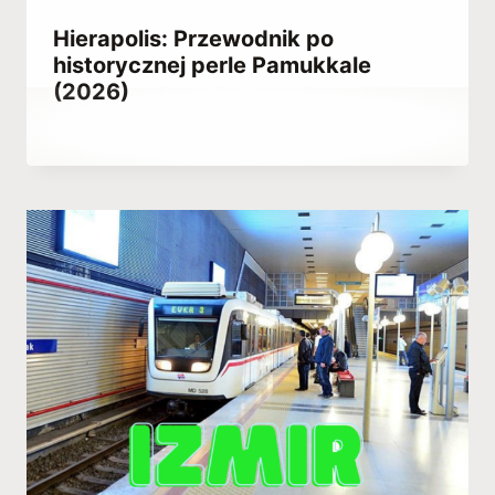
Hierapolis: Przewodnik po
historycznej perle Pamukkale
(2026)
Przez
July 30, 2021
Abdullah
Habib