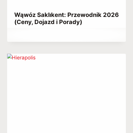
Wąwóz Saklıkent: Przewodnik 2026
(Ceny, Dojazd i Porady)
Przez
June 27, 2021
Abdullah
Habib