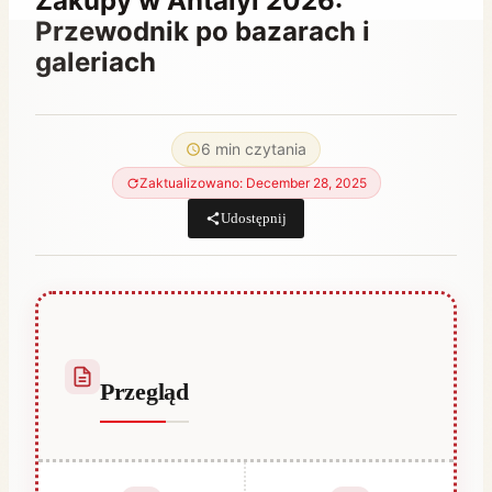
Zakupy w Antalyi 2026:
Przewodnik po bazarach i
galeriach
Przez
March 29, 2023
Hatice
6 min czytania
Kulali
Zaktualizowano: December 28, 2025
Udostępnij
Przegląd