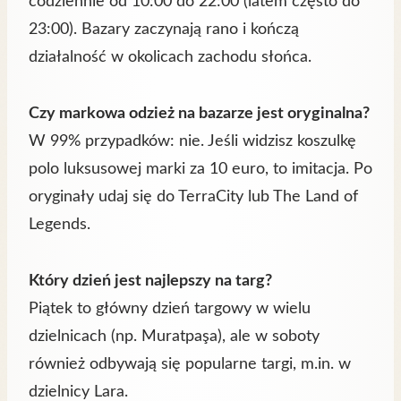
codziennie od 10:00 do 22:00 (latem często do
23:00). Bazary zaczynają rano i kończą
działalność w okolicach zachodu słońca.
Czy markowa odzież na bazarze jest oryginalna?
W 99% przypadków: nie. Jeśli widzisz koszulkę
polo luksusowej marki za 10 euro, to imitacja. Po
oryginały udaj się do TerraCity lub The Land of
Legends.
Który dzień jest najlepszy na targ?
Piątek to główny dzień targowy w wielu
dzielnicach (np. Muratpaşa), ale w soboty
również odbywają się popularne targi, m.in. w
dzielnicy Lara.