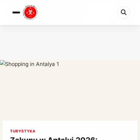
0%
Zakupy w Antalyi 2026: Przewodnik po bazarach i...
6 min pozostało
TURYSTYKA