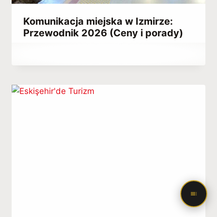
Komunikacja miejska w Izmirze:
Przewodnik 2026 (Ceny i porady)
Przez
March 3, 2023
Hatice
Kulali