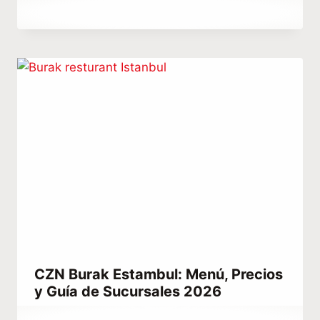
Por
diciembre 24, 2025
Abdullah
Habib
CZN Burak Estambul: Menú, Precios
y Guía de Sucursales 2026
Por
junio 20, 2021