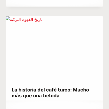
Abdullah
Habib
La historia del café turco: Mucho
más que una bebida
Por
abril 1, 2021