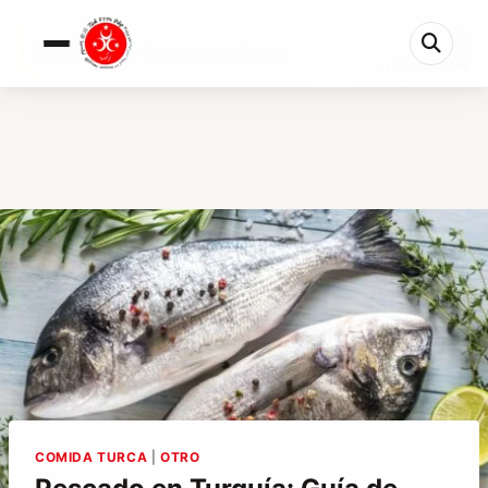
0%
Pescado en Turquía: Guía de Nombres, Especies y...
5 min restantes
COMIDA TURCA
|
OTRO