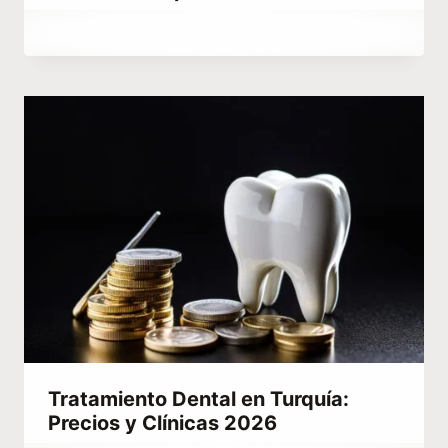
Por
diciembre 23, 2025
Hatice
Kulali
Tratamiento Dental en Turquía:
Precios y Clínicas 2026