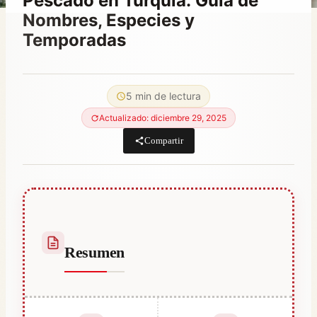
Pescado en Turquía: Guía de
Nombres, Especies y
Temporadas
Por
abril 11, 2022
Abdullah
5 min de lectura
Habib
Actualizado: diciembre 29, 2025
Compartir
Resumen