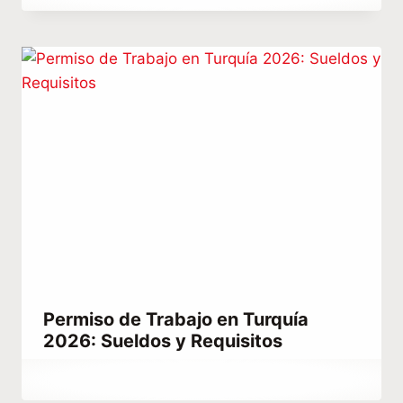
Abdullah
Habib
Permiso de Trabajo en Turquía
2026: Sueldos y Requisitos
Por
noviembre 24, 2022
Hatice