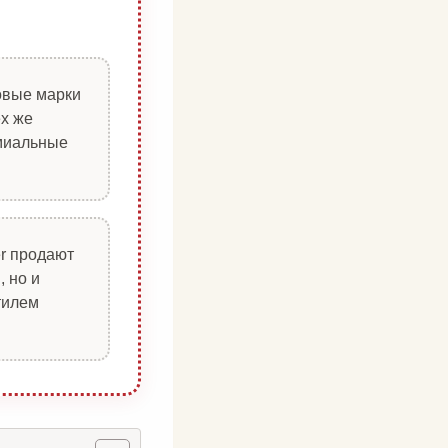
овые марки
ех же
емиальные
r продают
, но и
тилем