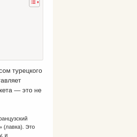
сом турецкого
тавляет
кета — это не
ранцузский
» (лавка). Это
, и