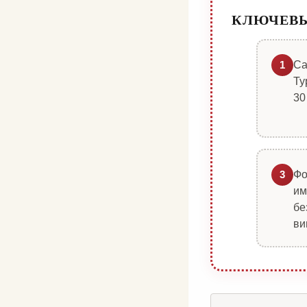
КЛЮЧЕВ
Ca
1
Ту
30
Фо
3
им
бе
ви