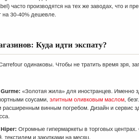
abel) часто производятся на тех же заводах, что и п
т на 30-40% дешевле.
газинов: Куда идти экспату?
Carrefour одинаковы. Чтобы не тратить время зря, за
 Gurme:
«Золотая жила» для иностранцев. Именно з
портными соусами,
элитным оливковым маслом
, без
и расширенным винным погребом. Дизайн и сервис з
сса.
Hiper:
Огромные гипермаркеты в торговых центрах. 
, текстилем и закупками на месяц.