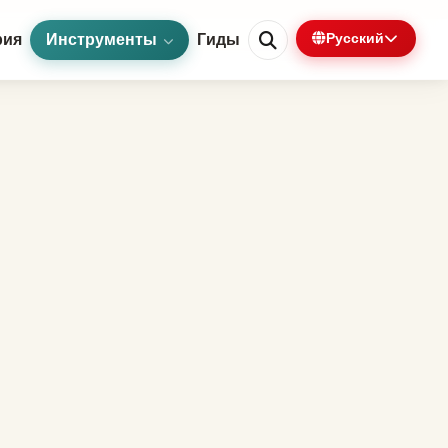
рия
Инструменты
Гиды
Русский
0%
1 мин осталось