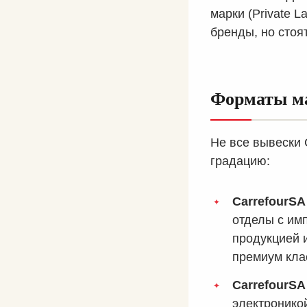
марки (Private L
бренды, но стоя
Форматы ма
Не все вывески 
градацию:
CarrefourSA
отделы с им
продукцией 
премиум кла
CarrefourSA 
электроникой