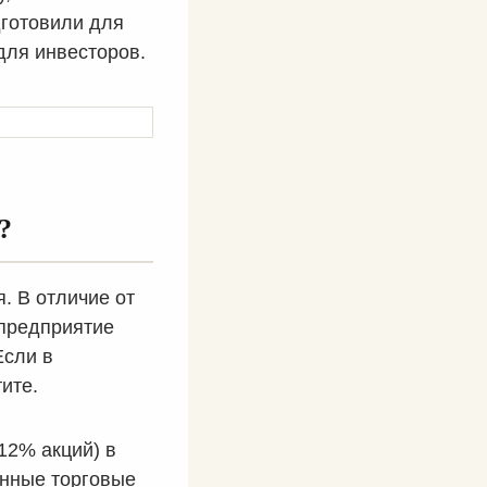
готовили для
для инвесторов.
?
я. В отличие от
 предприятие
Если в
тите.
12% акций) в
енные торговые