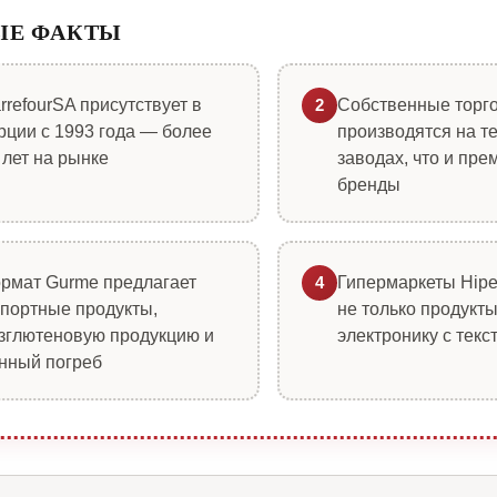
ЫЕ ФАКТЫ
rrefourSA присутствует в
Собственные торг
2
рции с 1993 года — более
производятся на т
 лет на рынке
заводах, что и пр
бренды
рмат Gurme предлагает
Гипермаркеты Hipe
4
портные продукты,
не только продукты
зглютеновую продукцию и
электронику с текс
нный погреб