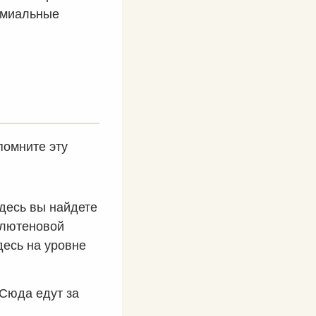
ремиальные
помните эту
десь вы найдете
глютеновой
десь на уровне
Сюда едут за