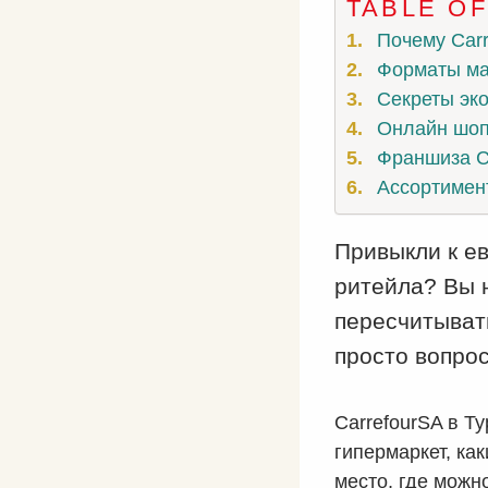
TABLE O
Почему Carr
Форматы маг
Секреты эко
Онлайн шопи
Франшиза C
Ассортимент
Привыкли к ев
ритейла? Вы н
пересчитыват
просто вопрос
CarrefourSA в Т
гипермаркет, как
место, где можн