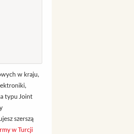
lowych w kraju,
ktroniki,
a typu Joint
y
jesz szerszą
irmy w Turcji