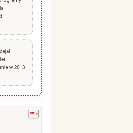
la
i
zejął
iet
anie w 2013