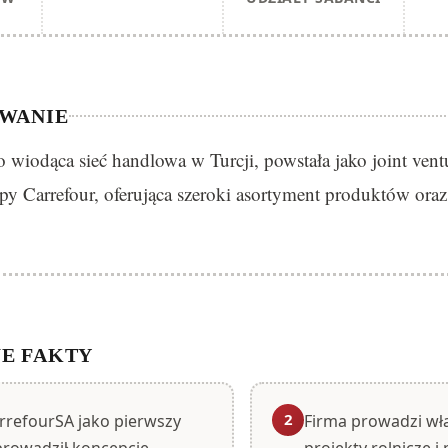
WANIE
 wiodąca sieć handlowa w Turcji, powstała jako joint vent
py Carrefour, oferująca szeroki asortyment produktów ora
E FAKTY
2
rrefourSA jako pierwszy
Firma prowadzi wł
rowadził koncepcję
projekty rolnicze 