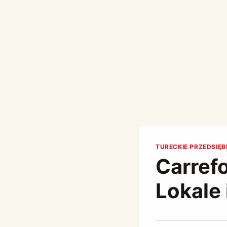
TURECKIE PRZEDSIĘ
Carrefo
Lokale 
Przez
July 4, 2021
Abdullah