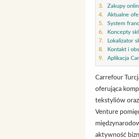
Zakupy onlin
Aktualne ofer
System franc
Koncepty skl
Lokalizator 
Kontakt i obs
Aplikacja Ca
Carrefour Turcj
oferująca komp
tekstyliów ora
Venture pomięd
międzynarodowe
aktywność bizn