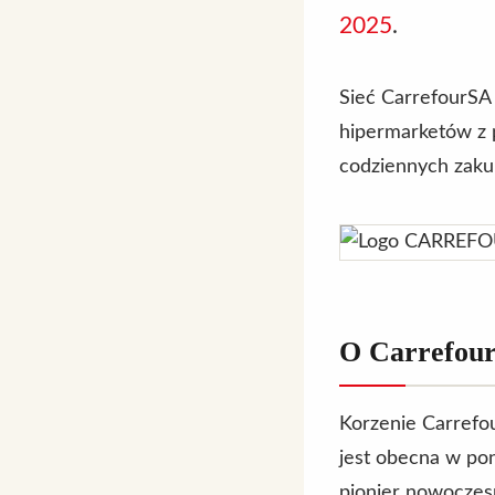
2025
.
Sieć CarrefourSA 
hipermarketów z 
codziennych zaku
O Carrefour
Korzenie Carrefou
jest obecna w pon
pionier nowoczes