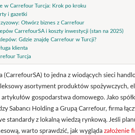
e w Carrefour Turcja: Krok po kroku
ty i gazetki
zyzowy: Otwórz biznes z Carrefour
epów CarrefourSA i koszty inwestycji (stan na 2025)
sklepów: Gdzie znajdę Carrefour w Turcji?
ługa klienta
rrefour Turcja
a (CarrefourSA) to jedna z wiodących sieci hand
leksowy asortyment produktów spożywczych, ele
z artykułów gospodarstwa domowego. Jako spółk
zy Sabancı Holding a Grupą Carrefour, firma łącz
 standardy z lokalną wiedzą rynkową. Jeśli planu
esową, warto sprawdzić, jak wygląda
założenie f