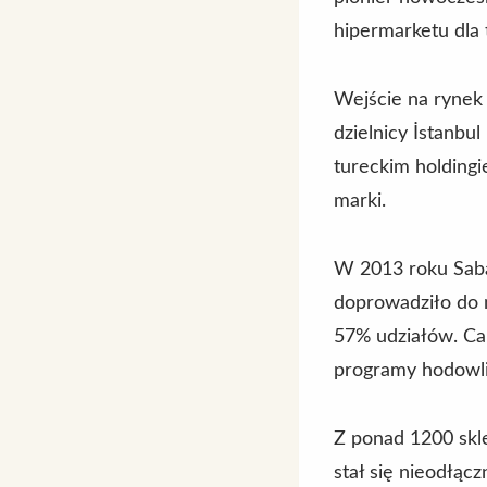
hipermarketu dla
Wejście na rynek
dzielnicy İstanb
tureckim holdingi
marki.
W 2013 roku Saban
doprowadziło do m
57% udziałów. Ca
programy hodowli
Z ponad 1200 skl
stał się nieodłąc