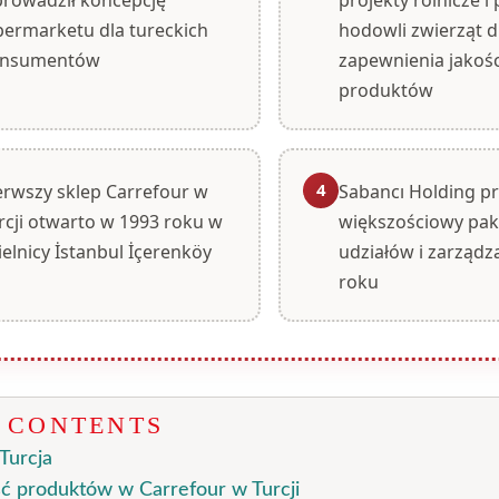
permarketu dla tureckich
hodowli zwierząt d
nsumentów
zapewnienia jakośc
produktów
4
erwszy sklep Carrefour w
Sabancı Holding pr
rcji otwarto w 1993 roku w
większościowy pak
ielnicy İstanbul İçerenköy
udziałów i zarządz
roku
F CONTENTS
Turcja
ć produktów w Carrefour w Turcji