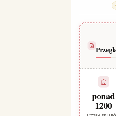
Habib
Przegl
ponad
1200
LICZBA SKLEP