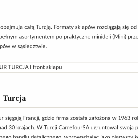
obejmuje całą Turcję. Formaty sklepów rozciągają się o
pełnym asortymentem po praktyczne minideli (Mini) prz
pów w sąsiedztwie.
 Turcja
r sięgają Francji, gdzie firma została założona w 1963 r
ad 30 krajach. W Turcji CarrefourSA ugruntował swoją p
nego handlu detalicznego, wprowadzając jako pierwszy 