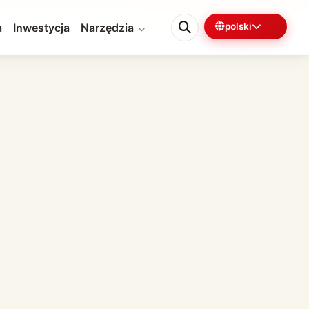
a
Inwestycja
Narzędzia
polski
0%
5 min pozostało