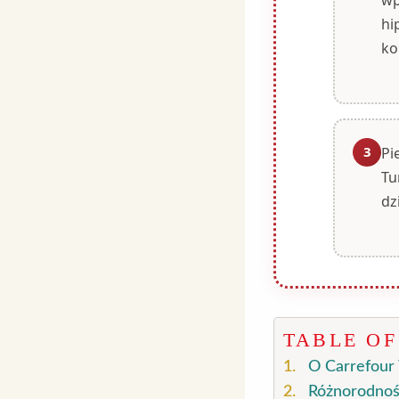
hi
ko
3
Pi
Tu
dz
TABLE O
O Carrefour 
Różnorodnoś