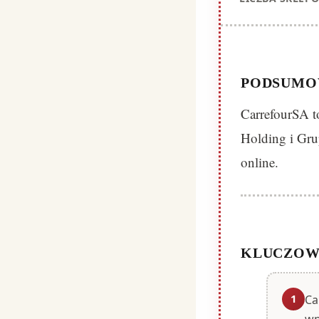
PODSUMO
CarrefourSA to
Holding i Gru
online.
KLUCZOW
1
Ca
wp