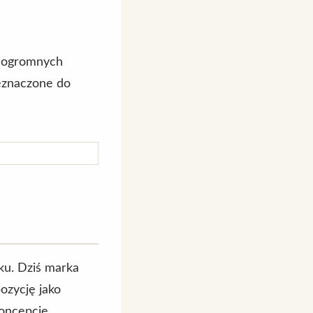
d ogromnych
eznaczone do
oku. Dziś marka
ozycję jako
koncepcję