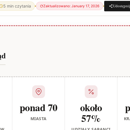
5 min czytania
Udostępni
Zaktualizowano: January 17, 2026
ąd
ponad 70
około
p
57%
MIASTA
KR
ÓW
UDZIAŁY SABANCI