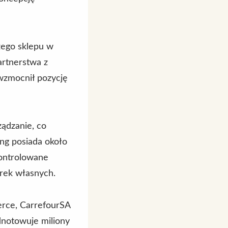
zego sklepu w
artnerstwa z
 wzmocnił pozycję
ządzanie, co
ng posiada około
kontrolowane
rek własnych.
erce, CarrefourSA
dnotowuje miliony