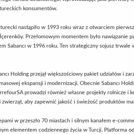
 tureckich konsumentów.
 turecki nastąpiło w 1993 roku wraz z otwarciem pierws
ul İçerenköy. Przełomowym momentem było nawiązanie p
em Sabancı w 1996 roku. Ten strategiczny sojusz trwale
cı Holding przejął większościowy pakiet udziałów i zar
asowej ekspansji i modernizacji. Obecnie Sabancı Holdi
rrefourSA prowadzi również własne projekty rolnicze i 
 zwierząt, aby zapewnić jakość i świeżość produktów ma
epami w przeszło 70 miastach i silnym kanałem e-comm
znym elementem codziennego życia w Turcji. Platforma o