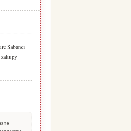
ure Sabancı
z zakupy
asne
i programy