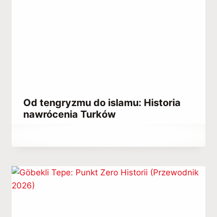
Od tengryzmu do islamu: Historia
nawrócenia Turków
Przez
April 8, 2023
Hatice
Kulali