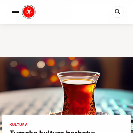
0%
Turecka kultura herbaty: historia, rytuały i ce...
5 min pozostało
KULTURA