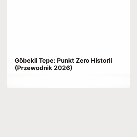
Göbekli Tepe: Punkt Zero Historii
(Przewodnik 2026)
Przez
November 29, 2022
Abdullah
Habib