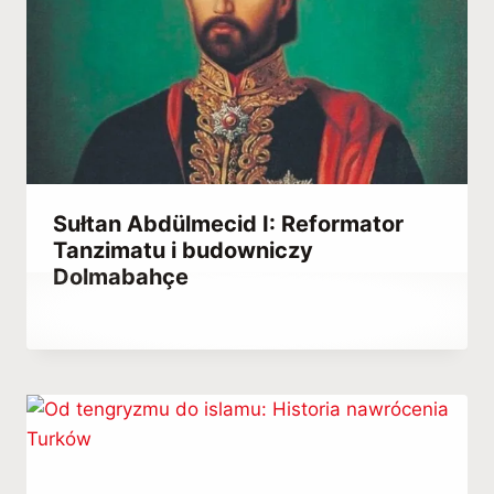
Sułtan Abdülmecid I: Reformator
Tanzimatu i budowniczy
Dolmabahçe
Przez
July 6, 2021
Abdullah
Habib