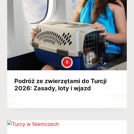
Podróż ze zwierzętami do Turcji
2026: Zasady, loty i wjazd
Przez
February 28, 2022
Abdullah
Habib