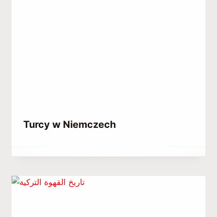
Turcy w Niemczech
Przez
February 22, 2023
Hatice
Kulali