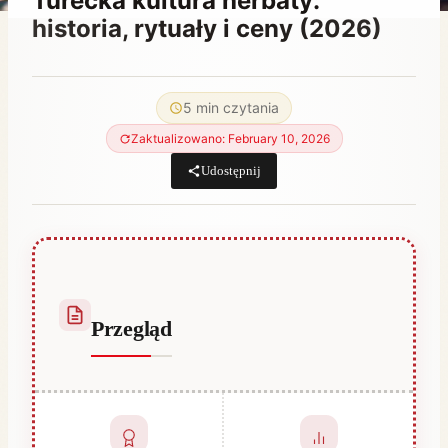
Turecka kultura herbaty:
historia, rytuały i ceny (2026)
Przez
May 30, 2023
Hatice
5 min czytania
Kulali
Zaktualizowano: February 10, 2026
Udostępnij
Przegląd