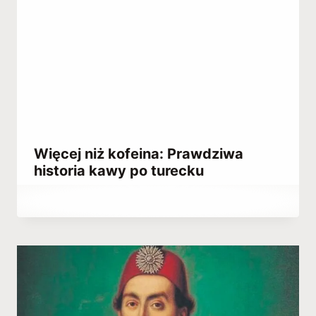
Więcej niż kofeina: Prawdziwa
historia kawy po turecku
Przez
June 14, 2021
Abdullah
Habib