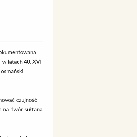
Udokumentowana
ej w
latach 40. XVI
, osmański
chować czujność
na na dwór
sułtana