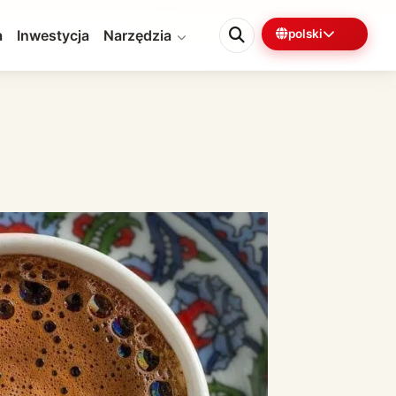
a
Inwestycja
Narzędzia
polski
0%
5 min pozostało