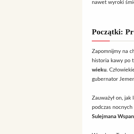
nawet wyroki śmi
Początki: P
Zapomnijmy na ch
historia kawy po
wieku
. Człowiek
gubernator Jeme
Zauważył on, jak
podczas nocnych 
Sulejmana Wspan