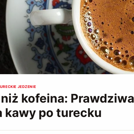
URECKIE JEDZENIE
 niż kofeina: Prawdziw
a kawy po turecku