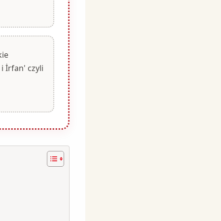
kie
İrfan' czyli