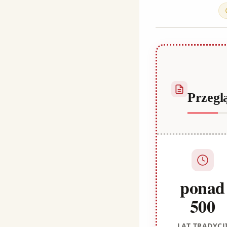
Habib
Przegl
ponad
500
LAT TRADYCJ