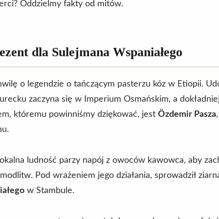
erci? Oddzielmy fakty od mitów.
rezent dla Sulejmana Wspaniałego
wilę o legendzie o tańczącym pasterzu kóz w Etiopii. 
 turecku zaczyna się w Imperium Osmańskim, a dokładni
iem, któremu powinniśmy dziękować, jest
Özdemir Pasza
nu.
 lokalna ludność parzy napój z owoców kawowca, aby za
modlitw. Pod wrażeniem jego działania, sprowadził ziar
iałego
w Stambule.