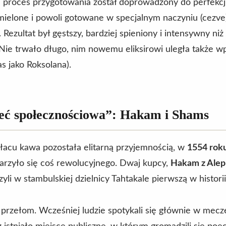
proces przygotowania został doprowadzony do perfekcji:
ielone i powoli gotowane w specjalnym naczyniu (cezve)
Rezultat był gęstszy, bardziej spieniony i intensywny niż
 Nie trwało długo, nim nowemu eliksirowi uległa także
s jako Roksolana).
ieć społecznościowa”: Hakam i Shams
łacu kawa pozostała elitarną przyjemnością, w
1554 rok
arzyło się coś rewolucyjnego. Dwaj kupcy,
Hakam z Alep
zyli w stambulskiej dzielnicy Tahtakale pierwszą w histori
 przełom. Wcześniej ludzie spotykali się głównie w mec