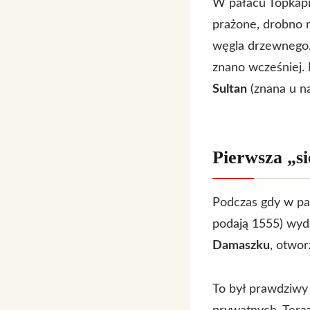
W pałacu Topkapı 
prażone, drobno m
węgla drzewnego. 
znano wcześniej.
Sultan
(znana u na
Pierwsza „s
Podczas gdy w pa
podają 1555) wyd
Damaszku
, otwor
To był prawdziwy