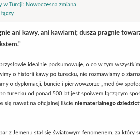
 w Turcji: Nowoczesna zmiana
 łączy
gnie ani kawy, ani kawiarni; dusza pragnie towa
ekstem.”
e przysłowie idealnie podsumowuje, o co w tym wszystk
imy o historii kawy po turecku, nie rozmawiamy o ziarna
my o dyplomacji, buncie i pierwowzorze „mediów społe
po turecku od ponad 500 lat jest spoiwem łączącym spo
 się nawet na oficjalnej liście
niematerialnego dziedzic
par z Jemenu stał się światowym fenomenem, za który su