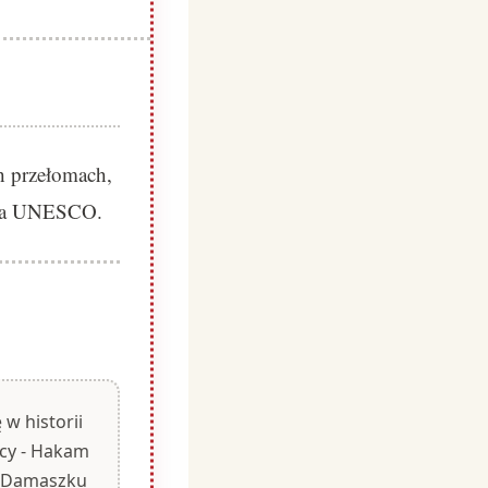
h przełomach,
ctwa UNESCO.
 w historii
pcy - Hakam
z Damaszku