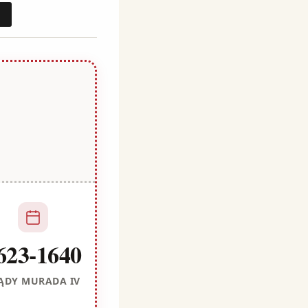
j
623-1640
ĄDY MURADA IV