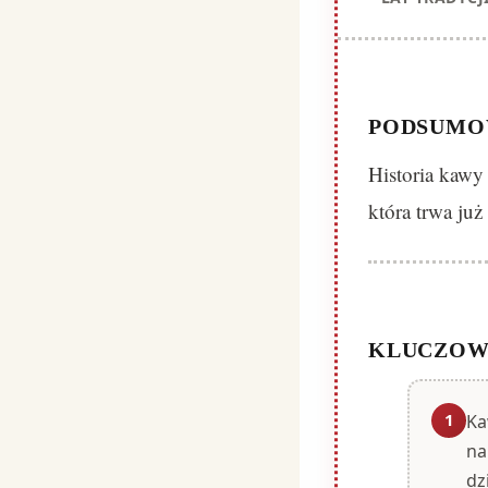
PODSUMO
Historia kawy
która trwa ju
KLUCZOW
1
Ka
na
dz