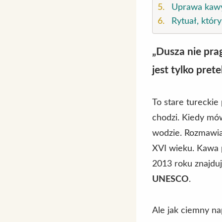
Uprawa kawy
Rytuał, który
„Dusza nie pra
jest tylko pret
To stare turecki
chodzi. Kiedy mów
wodzie. Rozmawia
XVI wieku. Kawa 
2013 roku znajduje
UNESCO
.
Ale jak ciemny na