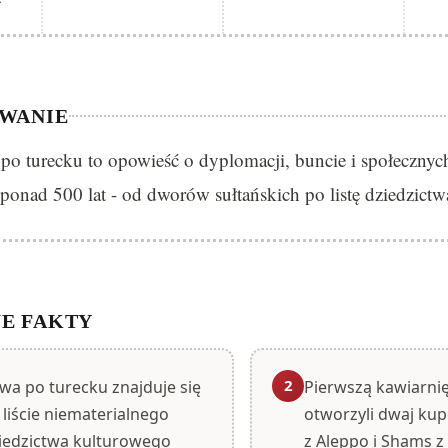
WANIE
 po turecku to opowieść o dyplomacji, buncie i społecznyc
ż ponad 500 lat - od dworów sułtańskich po listę dziedzi
E FAKTY
2
wa po turecku znajduje się
Pierwszą kawiarnię
 liście niematerialnego
otworzyli dwaj ku
iedzictwa kulturowego
z Aleppo i Shams 