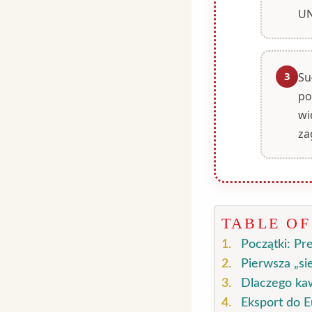
UN
3
Su
po
wi
za
TABLE O
Początki: Pr
Pierwsza „s
Dlaczego ka
Eksport do E