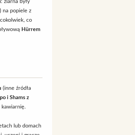
 ziarna były
 na popiele z
 cokolwiek, co
 wpływową
Hürrem
u
(inne źródła
po i Shams z
i kawiarnię.
zetach lub domach