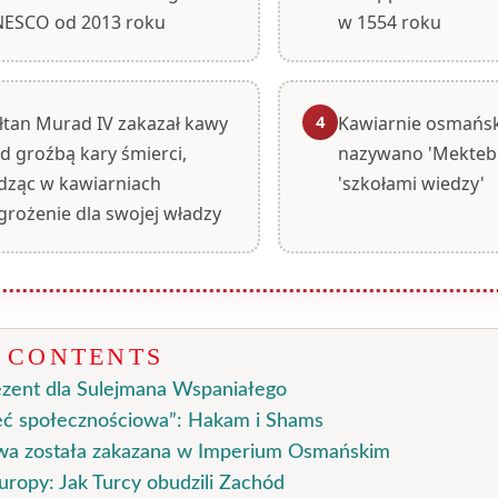
ESCO od 2013 roku
w 1554 roku
4
łtan Murad IV zakazał kawy
Kawiarnie osmańs
d groźbą kary śmierci,
nazywano 'Mekteb i 
dząc w kawiarniach
'szkołami wiedzy'
grożenie dla swojej władzy
F CONTENTS
ezent dla Sulejmana Wspaniałego
ieć społecznościowa”: Hakam i Shams
wa została zakazana w Imperium Osmańskim
uropy: Jak Turcy obudzili Zachód