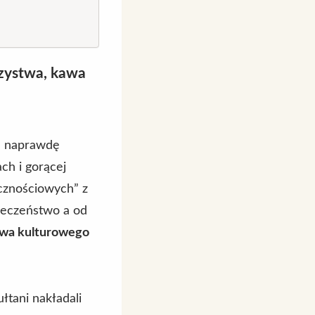
rzystwa, kawa
im naprawdę
ch i gorącej
cznościowych” z
łeczeństwo a od
twa kulturowego
łtani nakładali