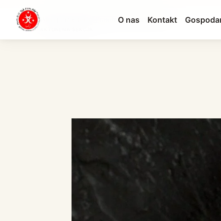
O nas
Kontakt
Gospoda
Więcej niż kofeina: Prawdziwa historia kawy po ...
AKTUALNA SEKCJA: