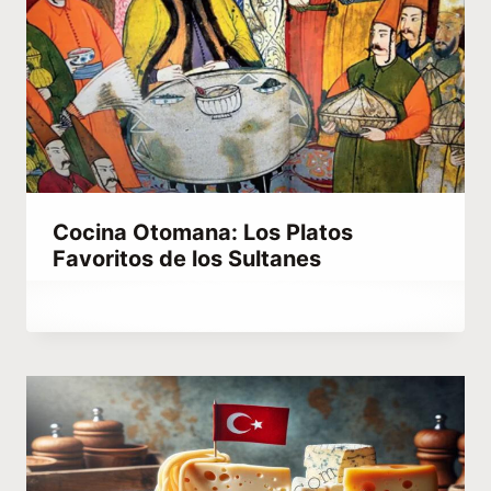
Cocina Otomana: Los Platos
Favoritos de los Sultanes
Por
marzo 5, 2023
Hatice
Kulali