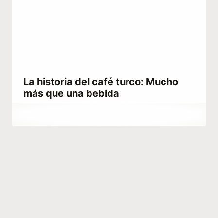
La historia del café turco: Mucho
más que una bebida
Por
abril 1, 2021
Abdullah
Habib