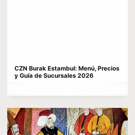
CZN Burak Estambul: Menú, Precios
y Guía de Sucursales 2026
Por
junio 20, 2021
Abdullah
Habib