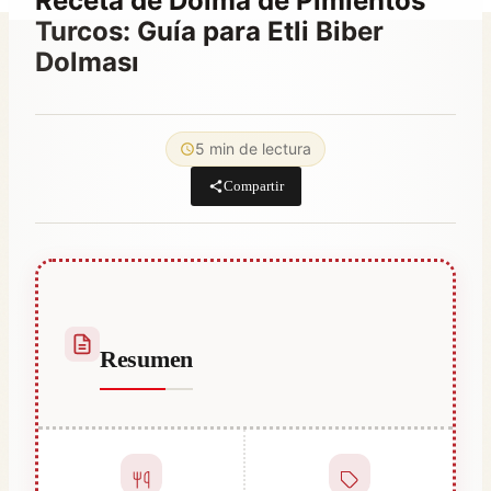
Receta de Dolma de Pimientos
Turcos: Guía para Etli Biber
Dolması
Por
diciembre 23, 2025
Hatice
5 min de lectura
Kulali
Compartir
Resumen