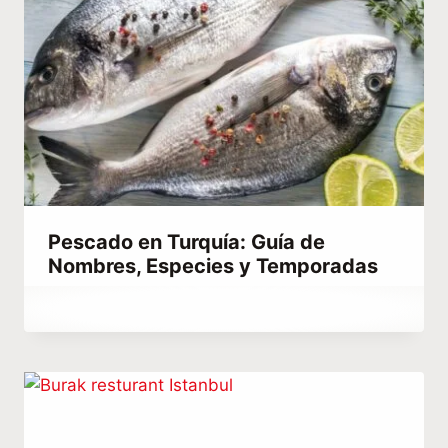
Pescado en Turquía: Guía de
Nombres, Especies y Temporadas
Por
abril 11, 2022
Abdullah
Habib