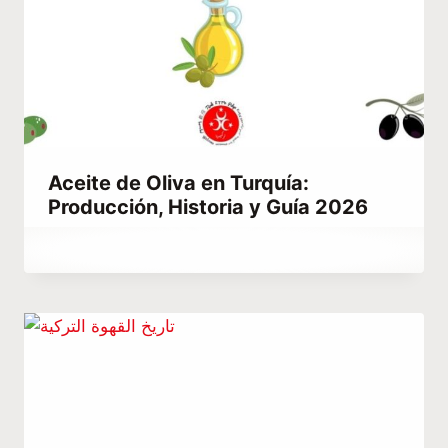
Aceite de Oliva en Turquía:
Producción, Historia y Guía 2026
Por
marzo 28, 2022
Abdullah
Habib