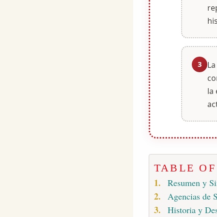
re
hi
3
La
co
la
ac
TABLE O
Resumen y S
Agencias de S
Historia y Des