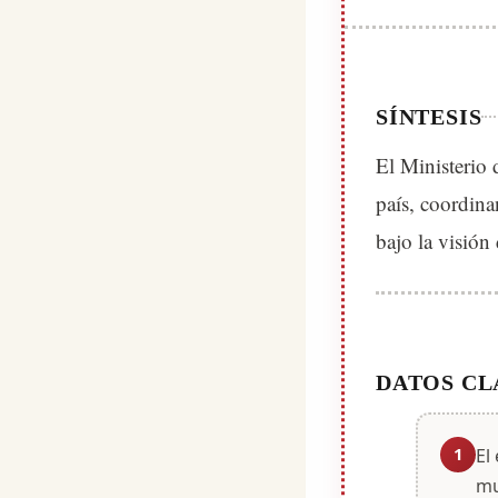
SÍNTESIS
El Ministerio 
país, coordina
bajo la visión
DATOS CL
1
El
mu