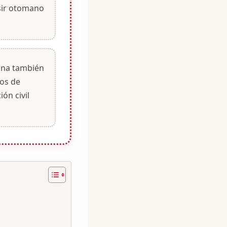
isir otomano
iona también
tos de
ión civil