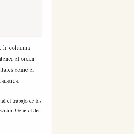
ye la columna
ntener el orden
ntales como el
esastres.
al el trabajo de las
rección General de