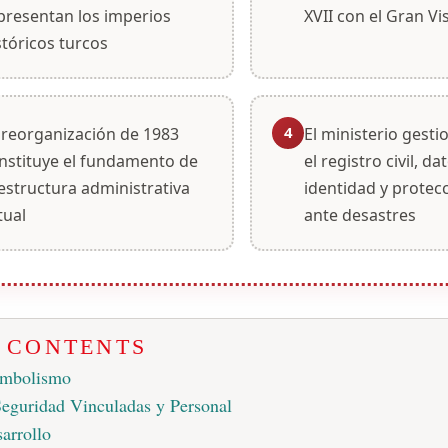
presentan los imperios
XVII con el Gran V
stóricos turcos
4
 reorganización de 1983
El ministerio gest
nstituye el fundamento de
el registro civil, da
 estructura administrativa
identidad y protecc
tual
ante desastres
F CONTENTS
imbolismo
eguridad Vinculadas y Personal
arrollo