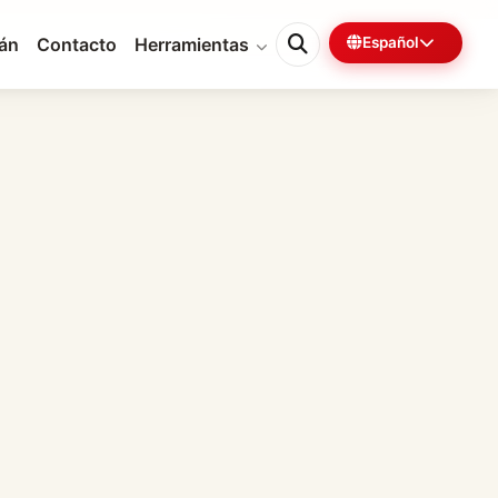
tán
Contacto
Herramientas
Español
0%
5 min restantes