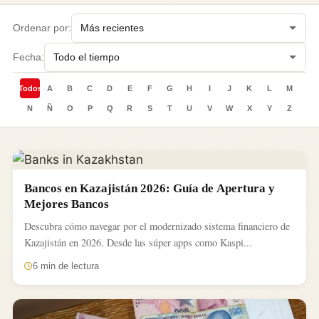
Ordenar por:
Fecha:
Todos
A
B
C
D
E
F
G
H
I
J
K
L
M
N
Ñ
O
P
Q
R
S
T
U
V
W
X
Y
Z
Bancos en Kazajistán 2026: Guía de Apertura y
Mejores Bancos
Descubra cómo navegar por el modernizado sistema financiero de
Kazajistán en 2026. Desde las súper apps como Kaspi...
6 min de lectura