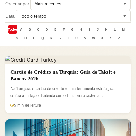
Ordenar por:
Data:
Todos
A
B
C
D
E
F
G
H
I
J
K
L
M
N
O
P
Q
R
S
T
U
V
W
X
Y
Z
Cartão de Crédito na Turquia: Guia de Taksit e
Bancos 2026
Na Turquia, o cartão de crédito é uma ferramenta estratégica
contra a inflação. Entenda como funciona o sistema...
5 min de leitura