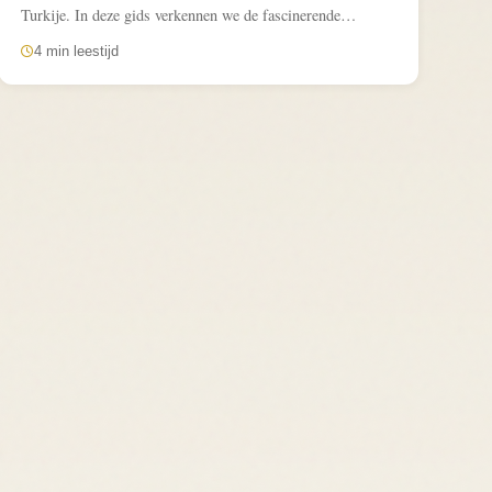
Turkije. In deze gids verkennen we de fascinerende
geschiedenis...
4 min leestijd