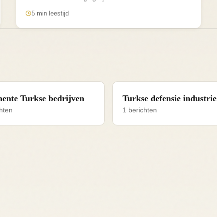
in deze gids hoe u...
5 min leestijd
ente Turkse bedrijven
Turkse defensie industrie
hten
1 berichten