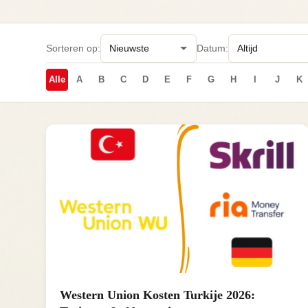
Sorteren op:
Datum:
Alle
A
B
C
D
E
F
G
H
I
J
K
Western Union Kosten Turkije 2026: