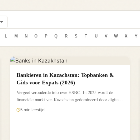
L
M
N
O
P
Q
R
S
T
U
V
W
X
Y
Bankieren in Kazachstan: Topbanken &
Gids voor Expats (2026)
Vergeet verouderde info over HSBC. In 2025 wordt de
financiële markt van Kazachstan gedomineerd door digitale
super apps...
5 min leestijd