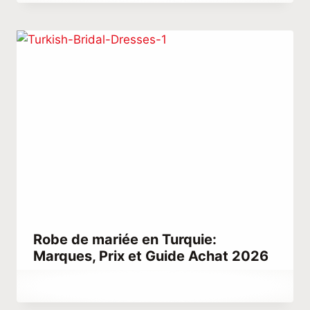
Habib
Robe de mariée en Turquie:
Marques, Prix et Guide Achat 2026
Par
mars 8, 2021
Hatice
Kulali