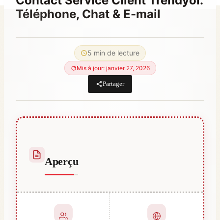
Contact Service Client Trendyol:
Téléphone, Chat & E-mail
Par
août 8, 2023
Hatice
5 min de lecture
Kulali
Mis à jour: janvier 27, 2026
Partager
Aperçu