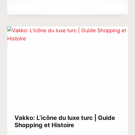
Par
juin 10, 2021
Abdullah
Habib
Vakko: L’icône du luxe turc | Guide
Shopping et Histoire