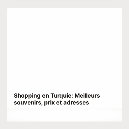
Shopping en Turquie: Meilleurs
souvenirs, prix et adresses
Par
décembre 23, 2025
Abdullah
Habib