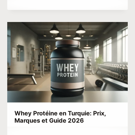
Par
mars 27, 2023
Abdullah
Habib
Whey Protéine en Turquie: Prix,
Marques et Guide 2026
Par
mars 4, 2023