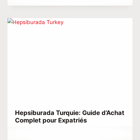
Hatice
Kulali
Hepsiburada Turquie: Guide d’Achat
Complet pour Expatriés
Par
février 10, 2021
Abdullah