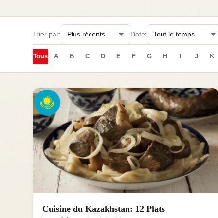
Trier par:
Date:
Tous
A
B
C
D
E
F
G
H
I
J
K
Cuisine du Kazakhstan: 12 Plats