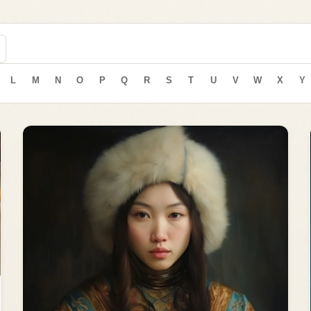
L
M
N
O
P
Q
R
S
T
U
V
W
X
Y