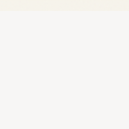
EXPLORER
RESSOURCES
Histoire
Villes
Culture
Shopping
Tourisme
Pharmacy on Du