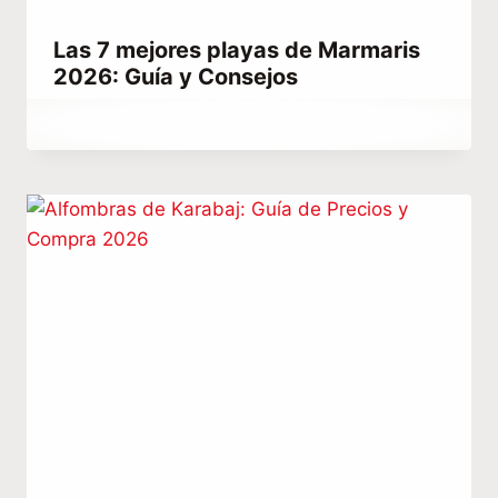
Las 7 mejores playas de Marmaris
2026: Guía y Consejos
Por
agosto 29, 2022
Abdullah
Habib