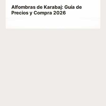
Alfombras de Karabaj: Guía de
Precios y Compra 2026
Por
abril 28, 2023
Hatice
Kulali