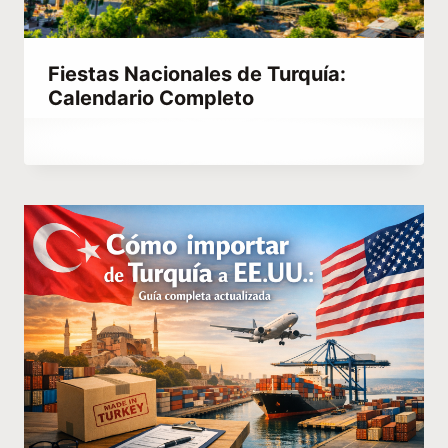
Fiestas Nacionales de Turquía:
Calendario Completo
Por
enero 7, 2023
Hatice
Kulali