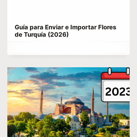
Guía para Enviar e Importar Flores
de Turquía (2026)
Por
octubre 21, 2022
Abdullah
Habib