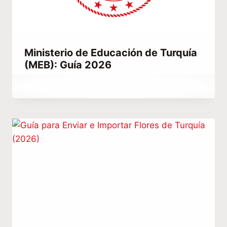
Ministerio de Educación de Turquía
(MEB): Guía 2026
Por
febrero 15, 2023
Hatice
Kulali