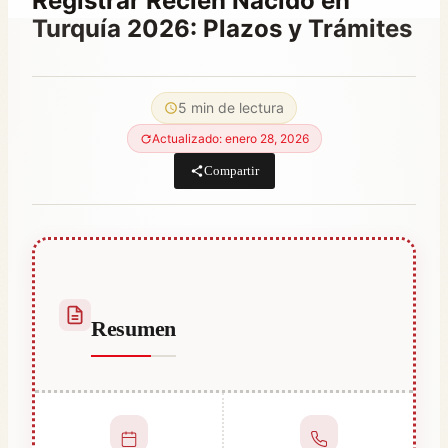
Registrar Recién Nacido en
Turquía 2026: Plazos y Trámites
Por
marzo 20, 2023
Hatice
5 min de lectura
Kulali
Actualizado: enero 28, 2026
Compartir
Resumen