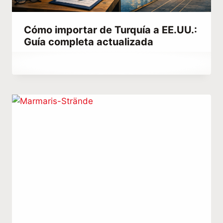
Cómo importar de Turquía a EE.UU.:
Guía completa actualizada
Por
agosto 29, 2021
Abdullah
Habib