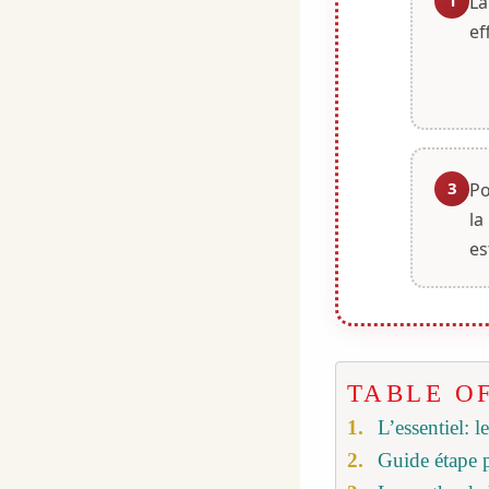
1
La
ef
3
Po
la
es
TABLE O
L’essentiel: l
Guide étape p