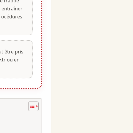
de frappe
t entraîner
rocédures
t être pris
.tr ou en