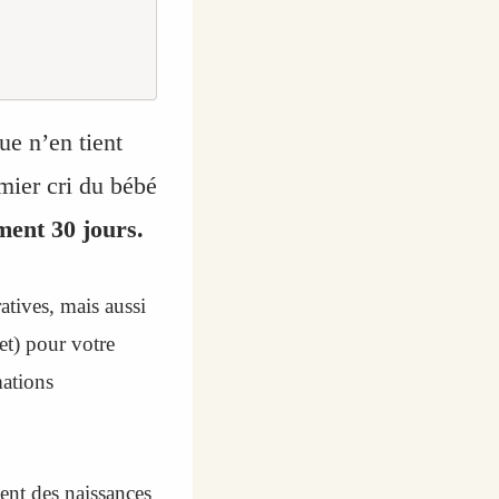
ue n’en tient
mier cri du bébé
ment 30 jours.
tives, mais aussi
et) pour votre
mations
ent des naissances