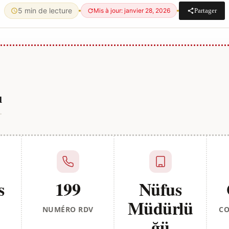
5 min de lecture
Partager
Mis à jour: janvier 28, 2026
u
s
199
Nüfus
Müdürlü
NUMÉRO RDV
CO
ğü