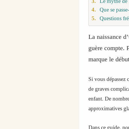
Le mythe de l
Que se passe-
Questions f
La naissance d’
guère compte. P
marque le début
Si vous dépassez c
de graves complica
enfant. De nombreu
approximatives gla
Dans ce guide, no