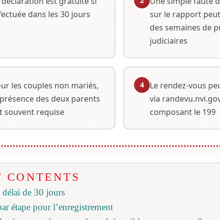
2
 déclaration est gratuite si
Une simple faute 
fectuée dans les 30 jours
sur le rapport peu
des semaines de p
judiciaires
4
ur les couples non mariés,
Le rendez-vous peu
 présence des deux parents
via randevu.nvi.gov
t souvent requise
composant le 199
F CONTENTS
e délai de 30 jours
ar étape pour l’enregistrement