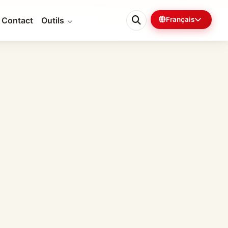
Contact
Outils
Français
0%
5 min restantes