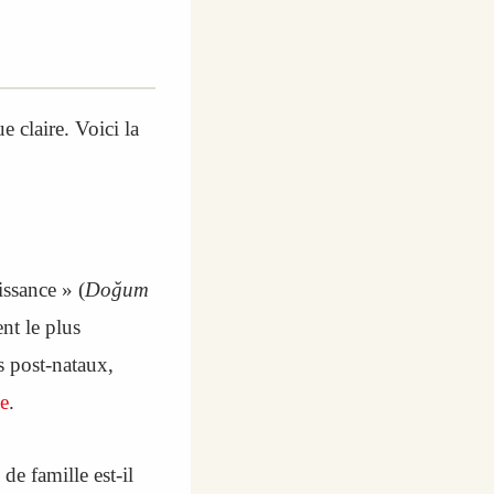
 claire. Voici la
issance » (
Doğum
ent le plus
s post-nataux,
e
.
de famille est-il