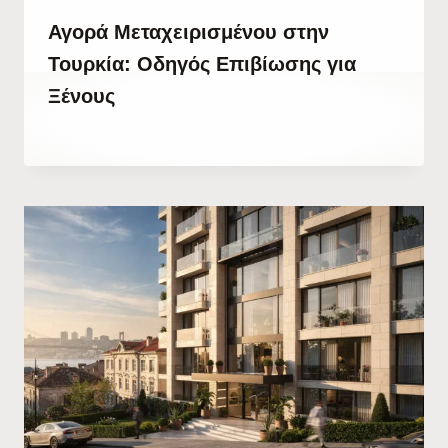
Αγορά Μεταχειρισμένου στην
Τουρκία: Οδηγός Επιβίωσης για
Ξένους
By
1 Ιουλίου, 2022
Abdullah
Habib