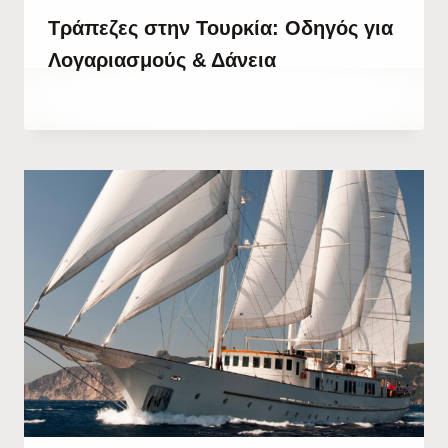
Τράπεζες στην Τουρκία: Οδηγός για
Λογαριασμούς & Δάνεια
By
25 Ιουνίου, 2022
Abdullah
Habib