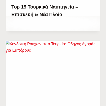
Top 15 Τουρκικά Ναυπηγεία –
Επισκευή & Νέα Πλοία
By
26 Σεπτεμβρίου, 2023
Hatice
Kulali