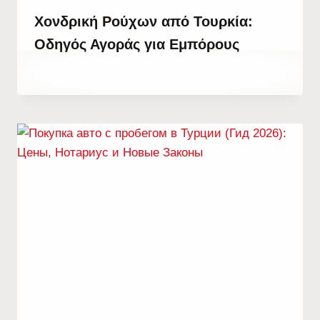
Χονδρική Ρούχων από Τουρκία:
Οδηγός Αγοράς για Εμπόρους
By
24 Δεκεμβρίου, 2025
Abdullah
Habib