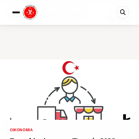
0%
Dropshipping στην Τουρκία 2026: Οδηγός & Στ...
1 λεπτά απομένουν
ΟΙΚΟΝΟΜΊΑ