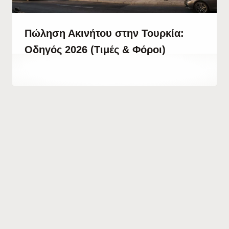
Πώληση Ακινήτου στην Τουρκία:
Οδηγός 2026 (Τιμές & Φόροι)
By
16 Απριλίου, 2023
Hatice
Kulali