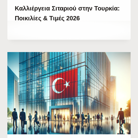
Καλλιέργεια Σιταριού στην Τουρκία:
Ποικιλίες & Τιμές 2026
By
25 Απριλίου, 2023
Hatice
Kulali