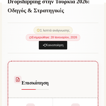
Dropshipping στην Τουρκία 2026:
Οδηγός & Στρατηγικές
By
13 Ιουλίου, 2022
Abdullah
1 λεπτά ανάγνωσης
Habib
Ενημερώθηκε: 28 Ιανουαρίου, 2026
Κοινοποίηση
Επισκόπηση