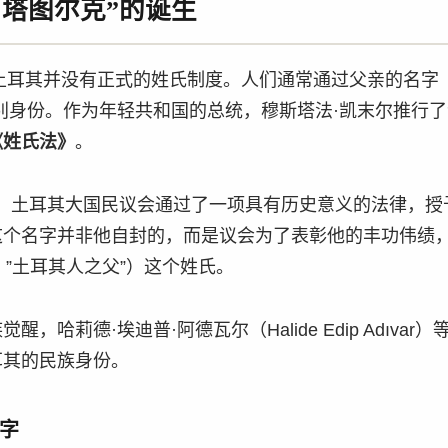
”阿塔图尔克”的诞生
，土耳其并没有正式的姓氏制度。人们通常通过父亲的名字
别身份。作为年轻共和国的总统，穆斯塔法·凯末尔推行
《姓氏法》
。
24日，土耳其大国民议会通过了一项具有历史意义的法律，
这个名字并非他自封的，而是议会为了表彰他的丰功伟绩
rk，”土耳其人之父”）这个姓氏。
，哈莉德·埃迪普·阿德瓦尔（Halide Edip Adıva
耳其的民族身份。
字