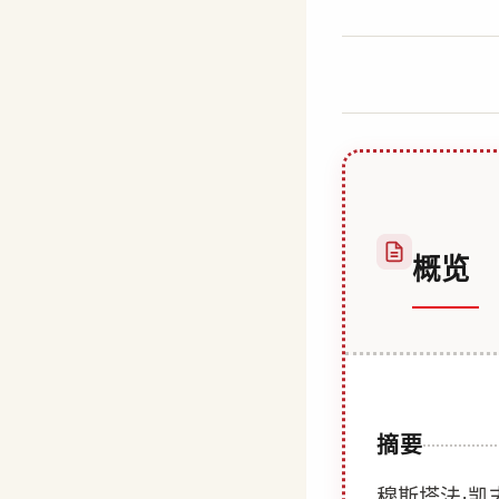
作
24 12 月, 2025
者
Abdullah
Habib
概览
摘要
穆斯塔法·凯