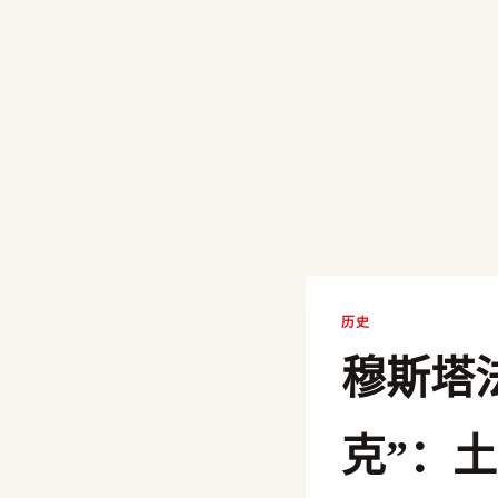
历史
穆斯塔
克”：