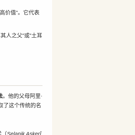
最高价值”。它代表
其人之父”或”土耳
法
。他的父母阿里·
）为他取了这个传统的名
学（
Selanik Askerî