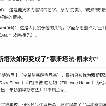
l)：
这是他凭实力赢得的名字。意为”完美”、”成熟”或”
卓越的精神。
atürk)：
这是人民授予他的头衔。字面意思翻译为”土耳
Ata = 父亲/祖先）。
穆斯塔法如何变成了”穆斯塔法·凯末尔”
生于萨洛尼卡（今希腊塞萨洛尼基），最初只被称为
穆斯塔
 Rıza Efendi）和祖贝德·哈尼姆（Zübeyde Hanım
看出，年幼的穆斯塔法并非平庸之辈。
去宗教学校，但他还是违背母命，秘密报考了军事初级中