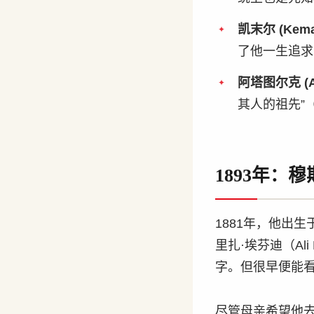
凯末尔 (Kema
了他一生追求
阿塔图尔克 (At
其人的祖先”（
1893年：
1881年，他出
里扎·埃芬迪（Ali
字。但很早便能
尽管母亲希望他