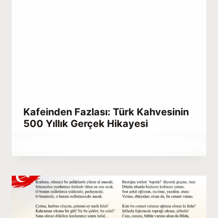
Kafeinden Fazlası: Türk Kahvesinin
500 Yıllık Gerçek Hikayesi
By
Haziran 23, 2021
Abdullah
Habib