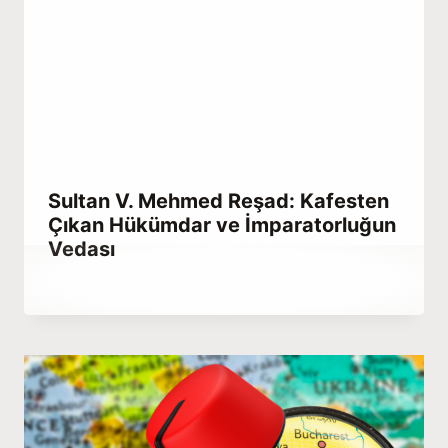
Sultan V. Mehmed Reşad: Kafesten
Çıkan Hükümdar ve İmparatorluğun
Vedası
By
Eylül 14, 2021
Abdullah
Habib