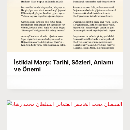
İstiklal Marşı: Tarihi, Sözleri, Anlamı
ve Önemi
By
Ocak 16, 2021
Abdullah
Habib