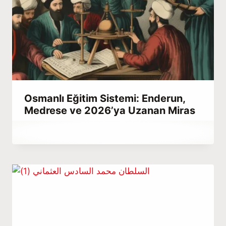
Osmanlı Eğitim Sistemi: Enderun,
Medrese ve 2026’ya Uzanan Miras
By
Nisan 7, 2023
Hatice
Kulali