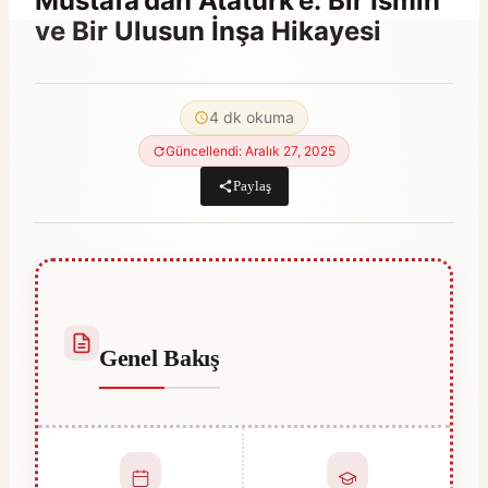
Mustafa’dan Atatürk’e: Bir İsmin
ve Bir Ulusun İnşa Hikayesi
By
Ekim 7, 2021
Abdullah
4 dk okuma
Habib
Güncellendi: Aralık 27, 2025
Paylaş
Genel Bakış