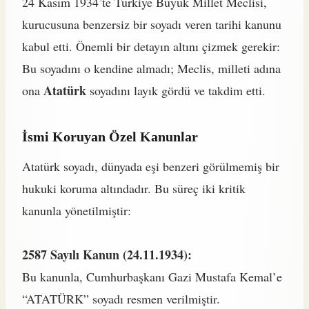
24 Kasım 1934’te Türkiye Büyük Millet Meclisi,
kurucusuna benzersiz bir soyadı veren tarihi kanunu
kabul etti. Önemli bir detayın altını çizmek gerekir:
Bu soyadını o kendine almadı; Meclis, milleti adına
Atatürk
ona
soyadını layık gördü ve takdim etti.
İsmi Koruyan Özel Kanunlar
Atatürk soyadı, dünyada eşi benzeri görülmemiş bir
hukuki koruma altındadır. Bu süreç iki kritik
kanunla yönetilmiştir:
2587 Sayılı Kanun (24.11.1934):
Bu kanunla, Cumhurbaşkanı Gazi Mustafa Kemal’e
“ATATÜRK” soyadı resmen verilmiştir.