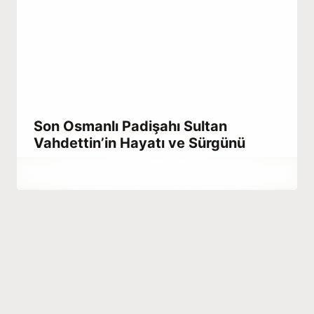
Son Osmanlı Padişahı Sultan
Vahdettin’in Hayatı ve Sürgünü
By
Haziran 19, 2021
Abdullah
Habib