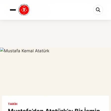
0%
Mustafa’dan Atatürk’e: Bir İsmin ve...
4 dk kaldı
TARIH