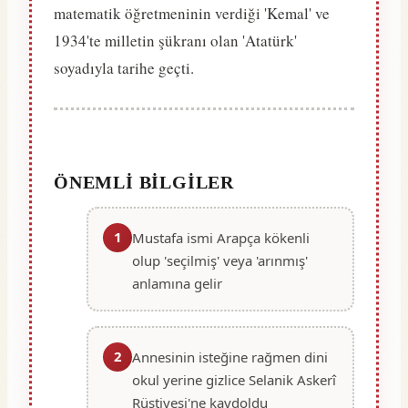
matematik öğretmeninin verdiği 'Kemal' ve
1934'te milletin şükranı olan 'Atatürk'
soyadıyla tarihe geçti.
ÖNEMLI BILGILER
1
Mustafa ismi Arapça kökenli
olup 'seçilmiş' veya 'arınmış'
anlamına gelir
2
Annesinin isteğine rağmen dini
okul yerine gizlice Selanik Askerî
Rüştiyesi'ne kaydoldu