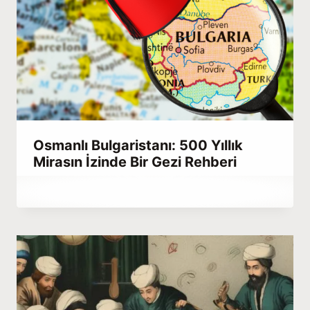
Osmanlı Bulgaristanı: 500 Yıllık
Mirasın İzinde Bir Gezi Rehberi
By
Mart 1, 2023
Hatice
Kulali