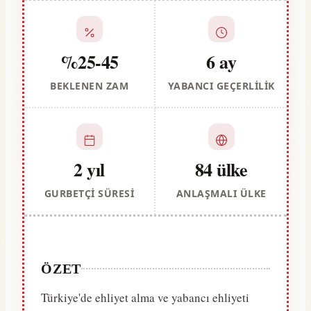
%25-45
6 ay
BEKLENEN ZAM
YABANCI GEÇERLILIK
2 yıl
84 ülke
GURBETÇI SÜRESI
ANLAŞMALI ÜLKE
ÖZET
Türkiye'de ehliyet alma ve yabancı ehliyeti