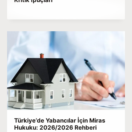
By
Aralık 24, 2025
Hatice
Kulali
Türkiye’de Yabancılar İçin Miras
Hukuku: 2026/2026 Rehberi