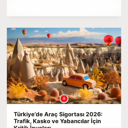
By
Kasım 22, 2020
Abdullah
Habib
Türkiye’de Araç Sigortası 2026:
Trafik, Kasko ve Yabancılar İçin
Kritik İpuçları