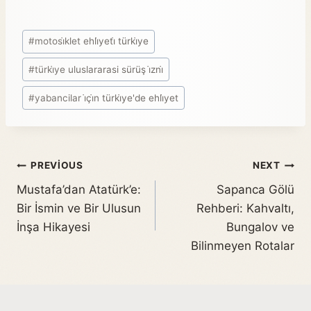
#
motosi̇klet ehli̇yeti̇ türki̇ye
#
türki̇ye uluslararasi sürüş i̇zni̇
#
yabancilar i̇çi̇n türki̇ye'de ehli̇yet
PREVIOUS
NEXT
Mustafa’dan Atatürk’e:
Sapanca Gölü
Bir İsmin ve Bir Ulusun
Rehberi: Kahvaltı,
İnşa Hikayesi
Bungalov ve
Bilinmeyen Rotalar