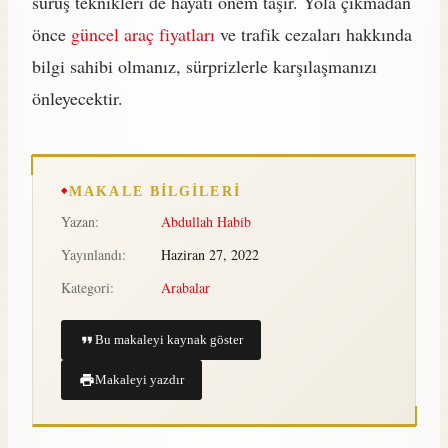
sürüş teknikleri de hayati önem taşır. Yola çıkmadan
önce
güncel araç fiyatları
ve trafik cezaları hakkında
bilgi sahibi olmanız, sürprizlerle karşılaşmanızı
önleyecektir.
MAKALE BILGILERI
Yazan:
Abdullah Habib
Yayınlandı:
Haziran 27, 2022
Kategori:
Arabalar
Bu makaleyi kaynak göster
Makaleyi yazdır