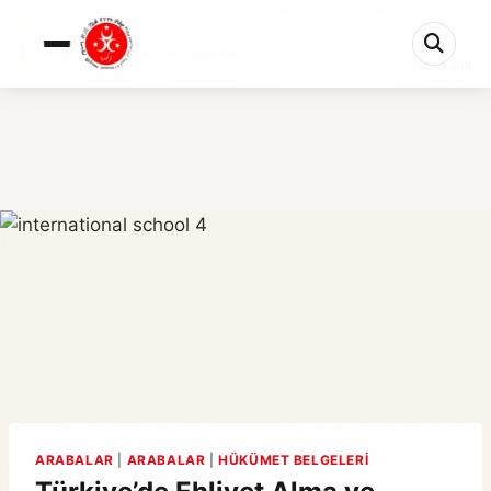
0%
Türkiye’de Ehliyet Alma ve Değiştirme Reh...
6 dk kaldı
ARABALAR
|
ARABALAR
|
HÜKÜMET BELGELERI