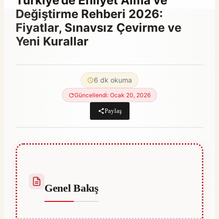
Türkiye’de Ehliyet Alma ve
Değiştirme Rehberi 2026:
Fiyatlar, Sınavsız Çevirme ve
Yeni Kurallar
By
Haziran 27, 2022
Abdullah
6 dk okuma
Habib
Güncellendi: Ocak 20, 2026
Paylaş
Genel Bakış