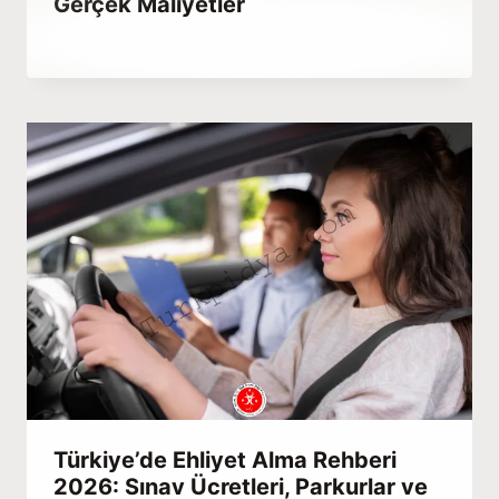
Gerçek Maliyetler
By
Aralık 23, 2025
Abdullah
Habib
Türkiye’de Ehliyet Alma Rehberi
2026: Sınav Ücretleri, Parkurlar ve