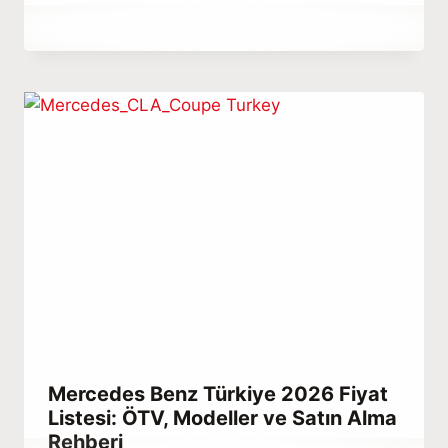
By
Aralık 24, 2025
Abdullah
Habib
Mercedes Benz Türkiye 2026 Fiyat
Listesi: ÖTV, Modeller ve Satın Alma
Rehberi