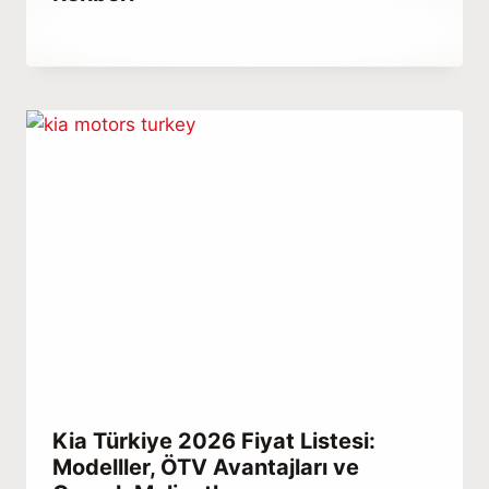
By
Aralık 25, 2025
Abdullah
Habib
Kia Türkiye 2026 Fiyat Listesi:
Modelller, ÖTV Avantajları ve