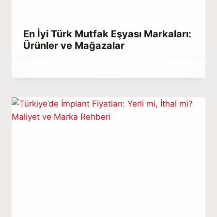
En İyi Türk Mutfak Eşyası Markaları:
Ürünler ve Mağazalar
By
Mayıs 19, 2025
Menna
Gamal