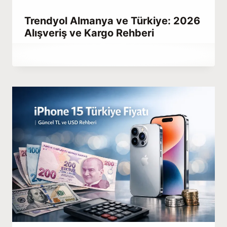
Trendyol Almanya ve Türkiye: 2026
Alışveriş ve Kargo Rehberi
By
Mart 31, 2023
Abdullah
Habib