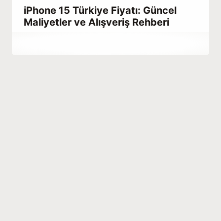
iPhone 15 Türkiye Fiyatı: Güncel
Maliyetler ve Alışveriş Rehberi
By
Aralık 23, 2025
Abdullah
Habib