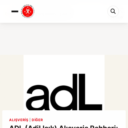
0%
ADL (Adil Işık) Alışveriş Rehberi: Fiyatlar, Ko...
5 dk kaldı
ALIŞVERIŞ
|
DIĞER