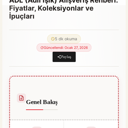
ADL (Adil Işık) Alışveriş Rehberi:
Fiyatlar, Koleksiyonlar ve
İpuçları
By
Aralık 23, 2025
Hatice
5 dk okuma
Kulali
Güncellendi: Ocak 27, 2026
Paylaş
Genel Bakış