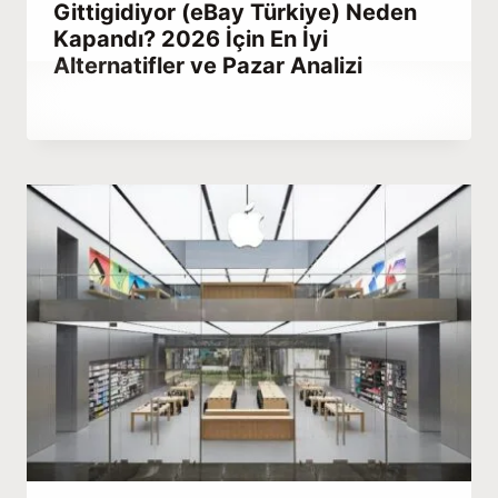
Gittigidiyor (eBay Türkiye) Neden
Kapandı? 2026 İçin En İyi
Alternatifler ve Pazar Analizi
By
Mart 26, 2023
Abdullah
Habib