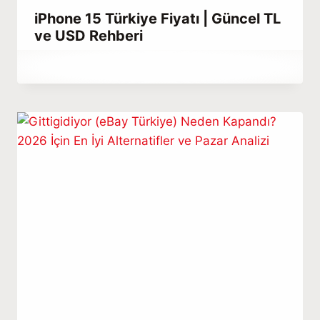
iPhone 15 Türkiye Fiyatı | Güncel TL
ve USD Rehberi
By
Eylül 12, 2023
Hatice
Kulali