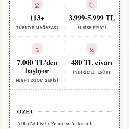
113+
3.999-5.999 TL
TÜRKIYE MAĞAZASI
ELBISE FIYATI
7.000 TL'den
480 TL civarı
başlıyor
İNDIRIMLI TIŞÖRT
NIGHT ZOOM SERISI
ÖZET
ADL (Adil Işık), Zehra Işık'ın kreatif