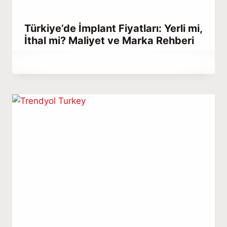
Türkiye’de İmplant Fiyatları: Yerli mi,
İthal mi? Maliyet ve Marka Rehberi
By
Ağustos 27, 2023
Abdullah
Habib