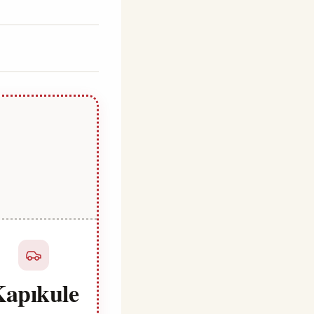
apıkule