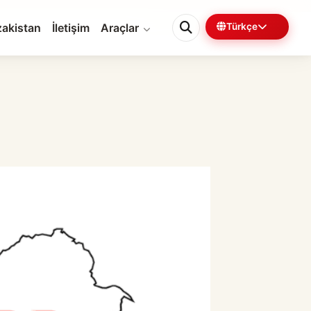
akistan
İletişim
Araçlar
Türkçe
0%
6 dk kaldı