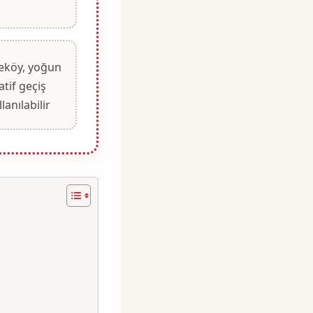
eköy, yoğun
tif geçiş
lanılabilir