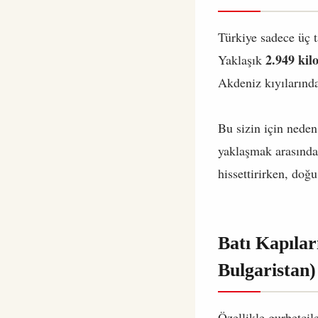
Türkiye sadece üç ta
2.949 kil
Yaklaşık
Akdeniz kıyılarındak
Bu sizin için neden
yaklaşmak arasında 
hissettirirken, doğ
Batı Kapıla
Bulgaristan)
Özellikle gurbetçil