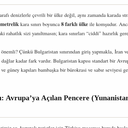
rafı denizlerle çevrili bir ülke değil, aynı zamanda karada stra
ometrelik
8 farklı ülke
kara sınırı boyunca
ile komşudur. Anc
i rahatlık sizi yanıltmasın; kara sınırları “ciddi” hazırlık gere
 önemli? Çünkü Bulgaristan sınırından giriş yapmakla, İran ve
dağlar kadar fark vardır. Bulgaristan kapısı standart bir Avr
u ve güney kapıları bambaşka bir bürokrasi ve sabır seviyesi ger
rı: Avrupa’ya Açılan Pencere (Yunanista
erimiz ve Avrupalı turistler için Türkiye macerası burada başl