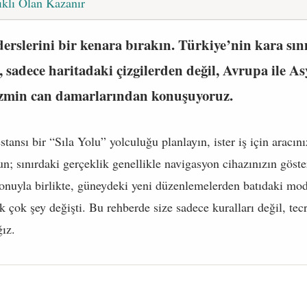
ıklı Olan Kazanır
derslerini bir kenara bırakın. Türkiye’nin kara sı
 sadece haritadaki çizgilerden değil, Avrupa ile A
rizmin can damarlarından konuşuyoruz.
tansı bir “Sıla Yolu” yolculuğu planlayın, ister iş için aracın
lun; sınırdaki gerçeklik genellikle navigasyon cihazınızın göst
zyonuyla birlikte, güneydeki yeni düzenlemelerden batıdaki m
k çok şey değişti. Bu rehberde size sadece kuralları değil, tec
ğız.