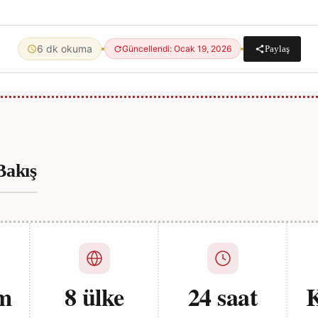
6 dk okuma
Paylaş
Güncellendi: Ocak 19, 2026
Bakış
m
8 ülke
24 saat
K