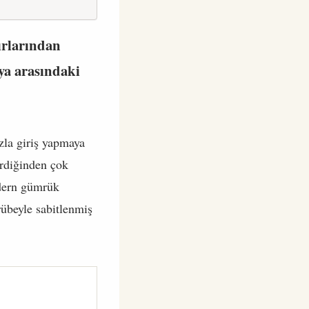
nırlarından
sya arasındaki
ızla giriş yapmaya
erdiğinden çok
odern gümrük
rübeyle sabitlenmiş