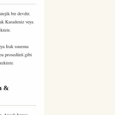
tejik bir devdir.
ak Karadeniz veya
ktirir.
ya Irak sınırına
upa prosedürü gibi
ektirir.
n &
ar. Ancak burası