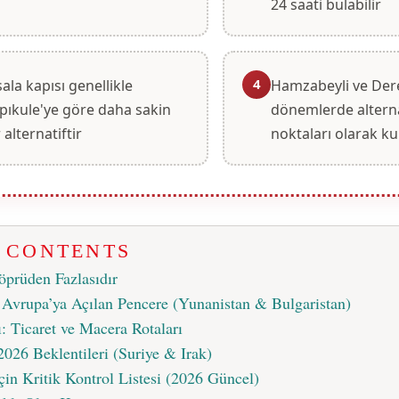
24 saati bulabilir
4
sala kapısı genellikle
Hamzabeyli ve Der
pıkule'ye göre daha sakin
dönemlerde alterna
 alternatiftir
noktaları olarak kul
F CONTENTS
öprüden Fazlasıdır
: Avrupa’ya Açılan Pencere (Yunanistan & Bulgaristan)
: Ticaret ve Macera Rotaları
2026 Beklentileri (Suriye & Irak)
çin Kritik Kontrol Listesi (2026 Güncel)