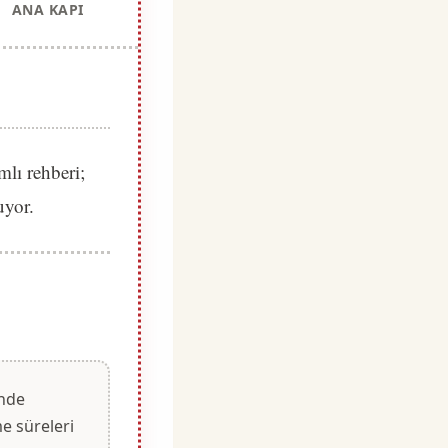
ANA KAPI
mlı rehberi;
uyor.
nde
e süreleri