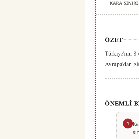
KARA SINIRI
ÖZET
Türkiye'nin 8 ü
Avrupa'dan gir
ÖNEMLI B
1
Ka
sı