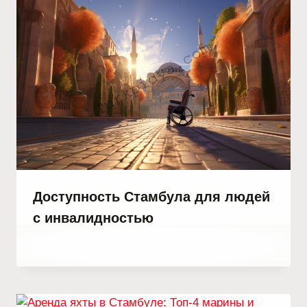
Доступность Стамбула для людей
с инвалидностью
От
15 сентября, 2023
Hatice
Kulali