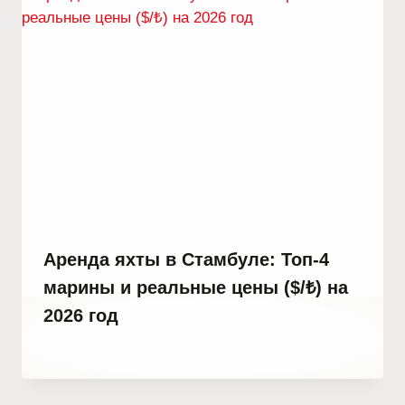
Аренда яхты в Стамбуле: Топ-4
марины и реальные цены ($/₺) на
2026 год
От
25 марта, 2024
Abdullah
Habib