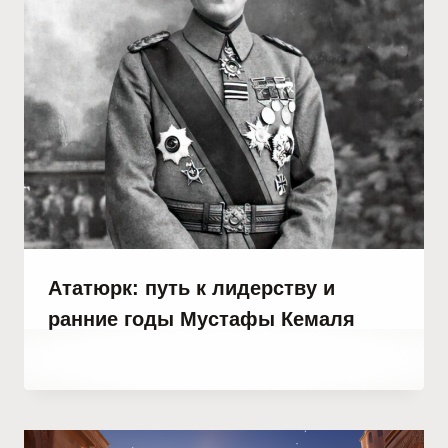
Ататюрк: путь к лидерству и
ранние годы Мустафы Кемаля
От
24 мая, 2023
Hatice
Kulali