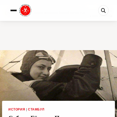
0%
Сабиха Гёкчен: Первая женщина боевой пилот и до...
1 мин осталось
ИСТОРИЯ
|
СТАМБУЛ