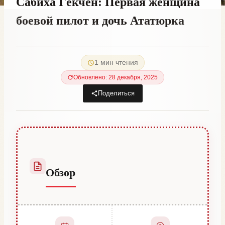
Сабиха Гёкчен: Первая женщина
боевой пилот и дочь Ататюрка
От
4 января, 2023
Hatice
1 мин чтения
Kulali
Обновлено: 28 декабря, 2025
Поделиться
Обзор