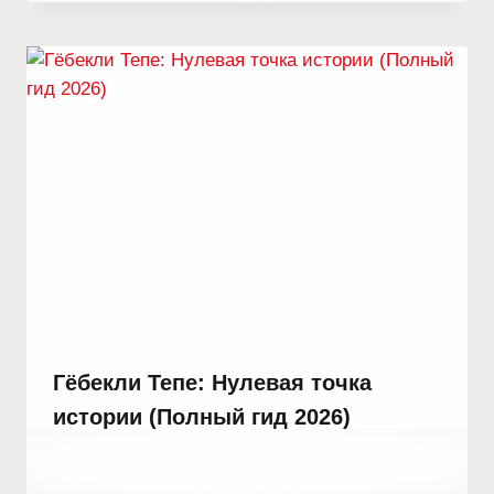
Kulali
Гёбекли Тепе: Нулевая точка
истории (Полный гид 2026)
От
29 ноября, 2022
Abdullah