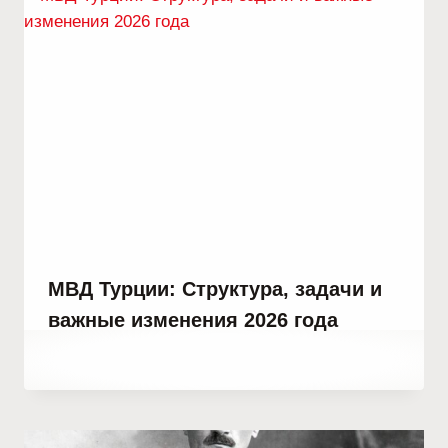
МВД Турции: Структура, задачи и
важные изменения 2026 года
От
4 марта, 2021
Abdullah
Habib