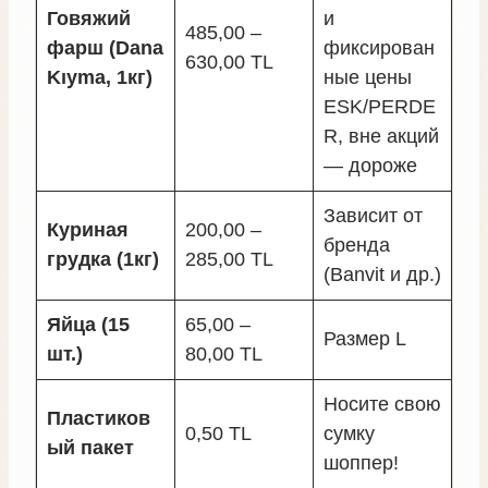
Говяжий
и
485,00 –
фарш (Dana
фиксирован
630,00 TL
Kıyma, 1кг)
ные цены
ESK/PERDE
R, вне акций
— дороже
Зависит от
Куриная
200,00 –
бренда
грудка (1кг)
285,00 TL
(Banvit и др.)
Яйца (15
65,00 –
Размер L
шт.)
80,00 TL
Носите свою
Пластиков
0,50 TL
сумку
ый пакет
шоппер!