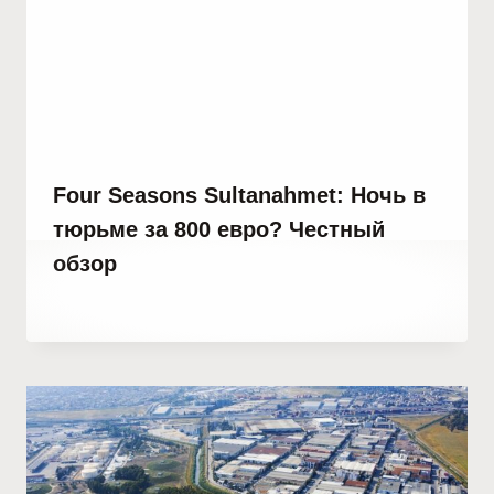
Four Seasons Sultanahmet: Ночь в
тюрьме за 800 евро? Честный
обзор
От
31 января, 2023
Hatice
Kulali