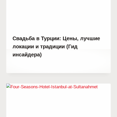
Свадьба в Турции: Цены, лучшие
локации и традиции (Гид
инсайдера)
От
21 марта, 2023
Abdullah
Habib