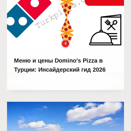
Меню и цены Domino’s Pizza в
Турции: Инсайдерский гид 2026
От
29 июня, 2023
Hatice
Kulali