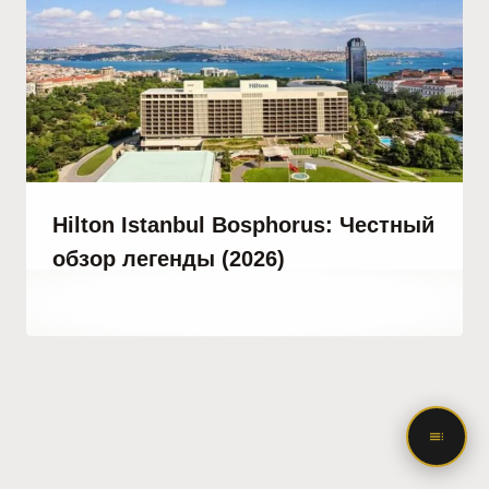
Hilton Istanbul Bosphorus: Честный
обзор легенды (2026)
От
15 февраля, 2023
Hatice
Kulali