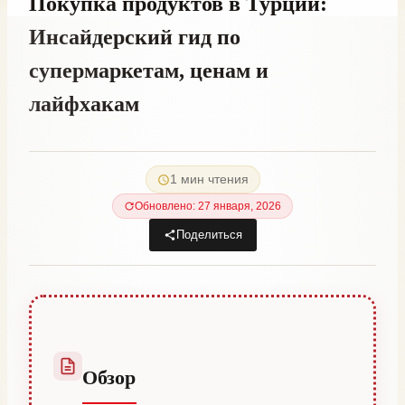
Покупка продуктов в Турции:
Инсайдерский гид по
супермаркетам, ценам и
лайфхакам
От
10 октября, 2023
Hatice
1 мин чтения
Kulali
Обновлено: 27 января, 2026
Поделиться
Обзор