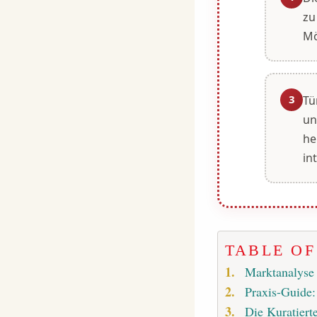
zu
Mö
3
Tü
un
he
in
TABLE O
Marktanalyse 
Praxis-Guide: 
Die Kuratiert