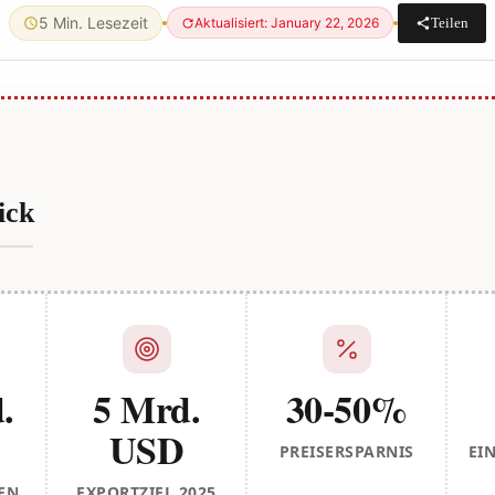
5 Min. Lesezeit
Teilen
Aktualisiert: January 22, 2026
ick
.
5 Mrd.
30-50%
USD
PREISERSPARNIS
EI
EN
EXPORTZIEL 2025