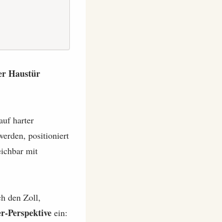
er Haustür
auf harter
erden, positioniert
eichbar mit
ch den Zoll,
r-Perspektive
ein: