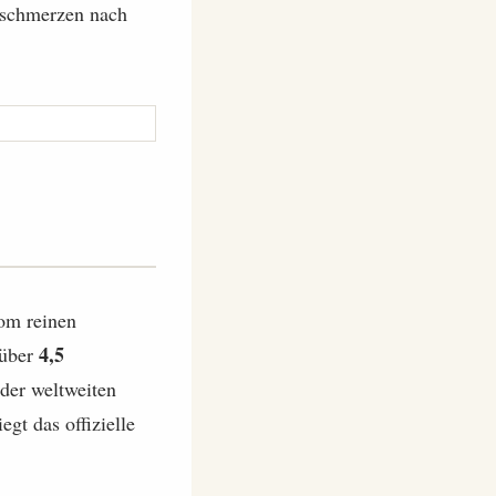
fschmerzen nach
vom reinen
4,5
 über
 der weltweiten
gt das offizielle