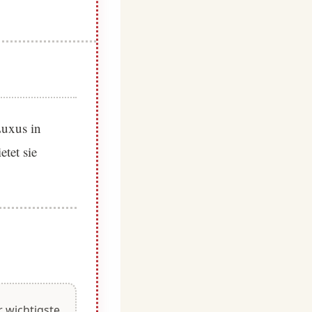
Luxus in
tet sie
r wichtigste