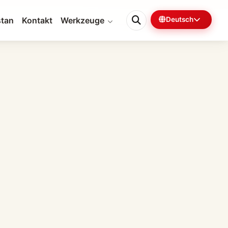
tan
Kontakt
Werkzeuge
Deutsch
0%
5 Min. verbleibend