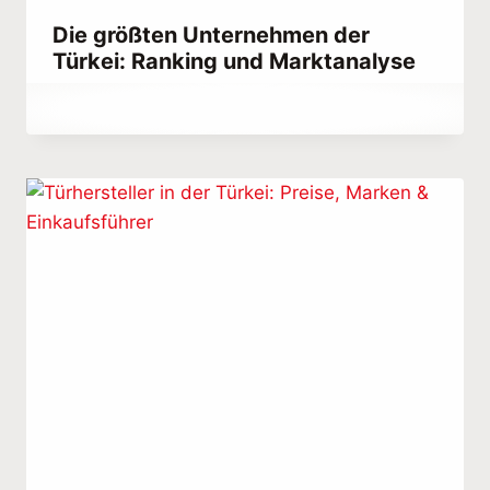
Die größten Unternehmen der
Türkei: Ranking und Marktanalyse
Von
October 12, 2023
Abdullah
Habib