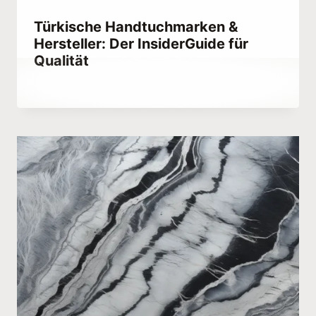
Türkische Handtuchmarken &
Hersteller: Der InsiderGuide für
Qualität
Von
October 5, 2023
Abdullah
Habib