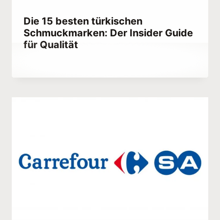
Die 15 besten türkischen
Schmuckmarken: Der Insider Guide
für Qualität
Von
September 28, 2023
Abdullah
Habib