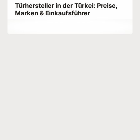
Türhersteller in der Türkei: Preise,
Marken & Einkaufsführer
Von
October 4, 2023
Abdullah
Habib