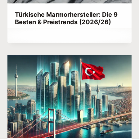
Türkische Marmorhersteller: Die 9
Besten & Preistrends (2026/26)
Von
July 6, 2023
Hatice
Kulali