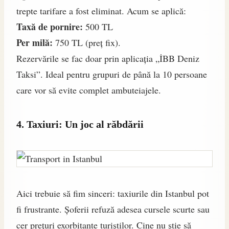
trepte tarifare a fost eliminat. Acum se aplică:
Taxă de pornire:
500 TL
Per milă:
750 TL (preț fix).
Rezervările se fac doar prin aplicația „İBB Deniz
Taksi”. Ideal pentru grupuri de până la 10 persoane
care vor să evite complet ambuteiajele.
4. Taxiuri: Un joc al răbdării
Aici trebuie să fim sinceri: taxiurile din Istanbul pot
fi frustrante. Șoferii refuză adesea cursele scurte sau
cer prețuri exorbitante turiștilor. Cine nu știe să