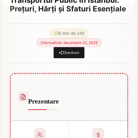
Transportul Public în Istanbul:
Prețuri, Hărți și Sfaturi Esențiale
By
noiembrie 18, 2023
Abdullah
6 min de citit
Habib
Actualizat: decembrie 22, 2025
Distribuie
Prezentare