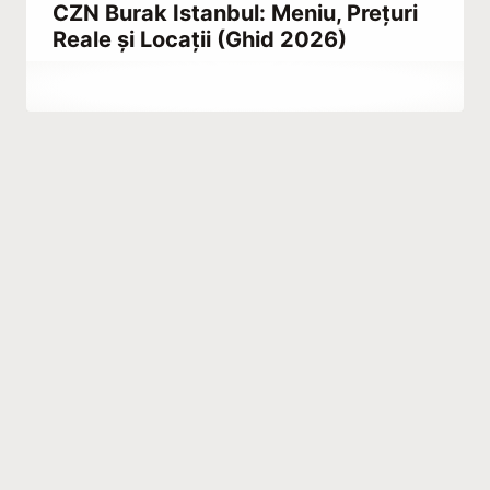
CZN Burak Istanbul: Meniu, Prețuri
Reale și Locații (Ghid 2026)
By
august 12, 2021
Abdullah
Habib