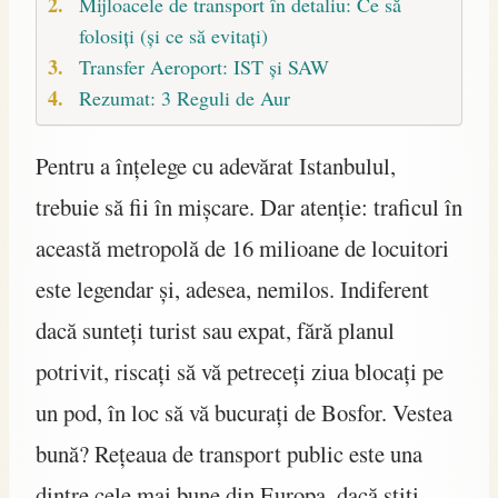
Mijloacele de transport în detaliu: Ce să
folosiți (și ce să evitați)
Transfer Aeroport: IST și SAW
Rezumat: 3 Reguli de Aur
Pentru a înțelege cu adevărat Istanbulul,
trebuie să fii în mișcare. Dar atenție: traficul în
această metropolă de 16 milioane de locuitori
este legendar și, adesea, nemilos. Indiferent
dacă sunteți turist sau expat, fără planul
potrivit, riscați să vă petreceți ziua blocați pe
un pod, în loc să vă bucurați de Bosfor. Vestea
bună? Rețeaua de transport public este una
dintre cele mai bune din Europa, dacă știți