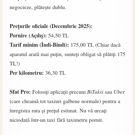
negocieze, plătește dublu.
Prețurile oficiale (Decembrie 2025):
Pornire (Açılıș):
54,50 TL
Tarif minim (İndi-Bindi):
175,00 TL (Chiar dacă
aparatul arată mai puțin, sunteți obligat să plătiți 175
TL!)
Per kilometru:
36,30 TL
Sfat Pro:
Folosiți aplicații precum
BiTaksi
sau
Uber
(care cheamă tot taxiuri galbene normale) pentru a
înregistra ruta și prețul estimat. Nu vă urcați
niciodată într-un taxi fără taximetru pornit.