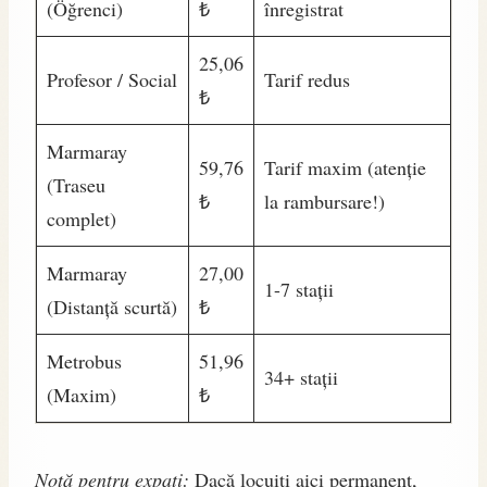
(Öğrenci)
₺
înregistrat
25,06
Profesor / Social
Tarif redus
₺
Marmaray
59,76
Tarif maxim (atenție
(Traseu
₺
la rambursare!)
complet)
Marmaray
27,00
1-7 stații
(Distanță scurtă)
₺
Metrobus
51,96
34+ stații
(Maxim)
₺
Notă pentru expați:
Dacă locuiți aici permanent,