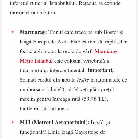
infarctul rutier al Istanbulului. Rețeaua se extinde
într-un ritm amețitor.
Marmaray:
Trenul care trece pe sub Bosfor și
leagă Europa de Asia. Este extrem de rapid, dar
foarte aglomerat la orele de vârf.
Marmaray
Metro Istanbul
este coloana vertebrală a
Important:
transportului intercontinental.
Scanați cardul din nou la
ieșire
la automatele de
rambursare („İade”), altfel veți plăti prețul
maxim pentru întreaga rută (59,76 TL),
indiferent cât ați mers.
M11 (Metroul Aeroportului):
În sfârșit
funcțională! Linia leagă Gayrettepe de