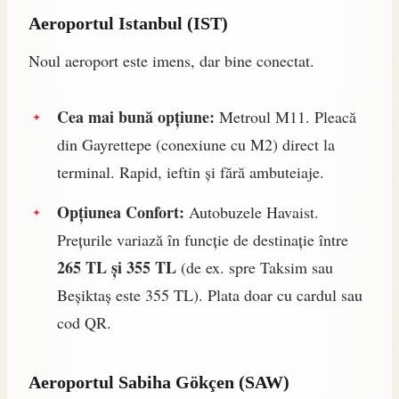
Aeroportul Istanbul (IST)
Noul aeroport este imens, dar bine conectat.
Cea mai bună opțiune:
Metroul M11. Pleacă
din Gayrettepe (conexiune cu M2) direct la
terminal. Rapid, ieftin și fără ambuteiaje.
Opțiunea Confort:
Autobuzele Havaist.
Prețurile variază în funcție de destinație între
265 TL și 355 TL
(de ex. spre Taksim sau
Beșiktaș este 355 TL). Plata doar cu cardul sau
cod QR.
Aeroportul Sabiha Gökçen (SAW)