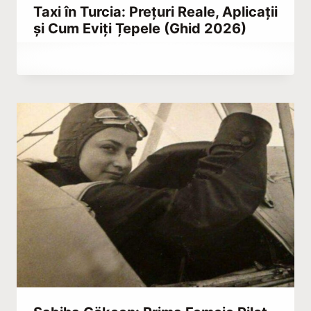
Taxi în Turcia: Prețuri Reale, Aplicații
și Cum Eviți Țepele (Ghid 2026)
By
iulie 18, 2021
Abdullah
Habib