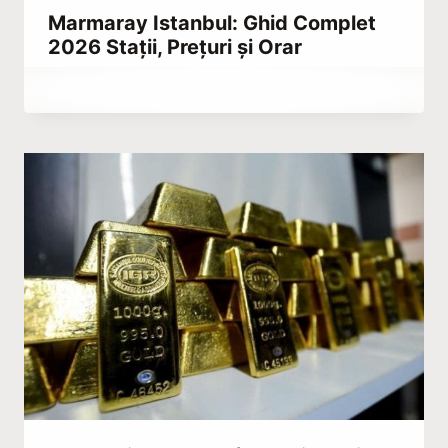
Marmaray Istanbul: Ghid Complet
2026 Stații, Prețuri și Orar
By
ianuarie 8, 2024
Abdullah
Habib