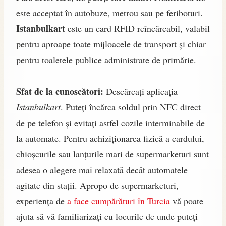
este acceptat în autobuze, metrou sau pe feriboturi.
Istanbulkart
este un card RFID reîncărcabil, valabil
pentru aproape toate mijloacele de transport și chiar
pentru toaletele publice administrate de primărie.
Sfat de la cunoscători:
Descărcați aplicația
Istanbulkart
. Puteți încărca soldul prin NFC direct
de pe telefon și evitați astfel cozile interminabile de
la automate. Pentru achiziționarea fizică a cardului,
chioșcurile sau lanțurile mari de supermarketuri sunt
adesea o alegere mai relaxată decât automatele
agitate din stații. Apropo de supermarketuri,
experiența de
a face cumpărături în Turcia
vă poate
ajuta să vă familiarizați cu locurile de unde puteți