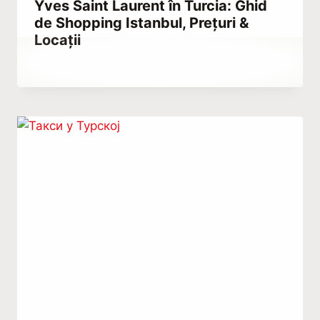
Yves Saint Laurent în Turcia: Ghid
de Shopping Istanbul, Prețuri &
Locații
By
aprilie 19, 2023
Hatice
Kulali