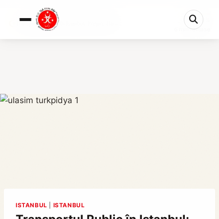
0%
Transportul Public în Istanbul: Prețuri, Hărți ...
6 min rămase
ISTANBUL
|
ISTANBUL