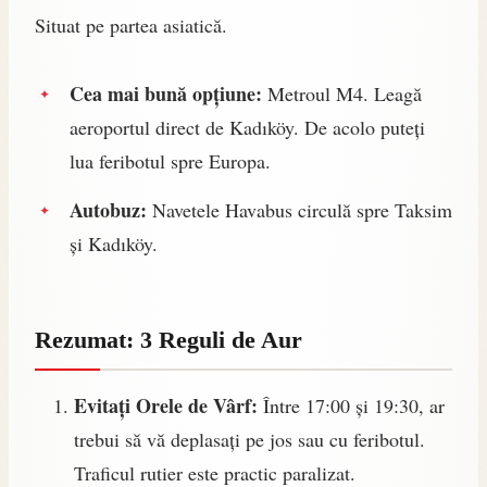
Situat pe partea asiatică.
Cea mai bună opțiune:
Metroul M4. Leagă
aeroportul direct de Kadıköy. De acolo puteți
lua feribotul spre Europa.
Autobuz:
Navetele Havabus circulă spre Taksim
și Kadıköy.
Rezumat: 3 Reguli de Aur
Evitați Orele de Vârf:
Între 17:00 și 19:30, ar
trebui să vă deplasați pe jos sau cu feribotul.
Traficul rutier este practic paralizat.