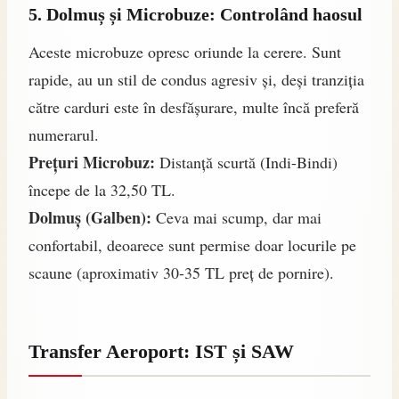
5. Dolmuș și Microbuze: Controlând haosul
Aceste microbuze opresc oriunde la cerere. Sunt
rapide, au un stil de condus agresiv și, deși tranziția
către carduri este în desfășurare, multe încă preferă
numerarul.
Prețuri Microbuz:
Distanță scurtă (Indi-Bindi)
începe de la 32,50 TL.
Dolmuș (Galben):
Ceva mai scump, dar mai
confortabil, deoarece sunt permise doar locurile pe
scaune (aproximativ 30-35 TL preț de pornire).
Transfer Aeroport: IST și SAW