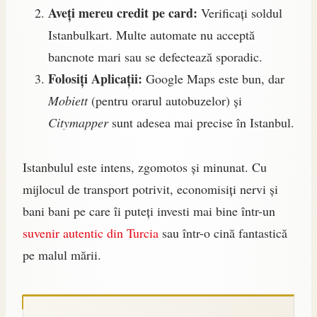
Aveți mereu credit pe card:
Verificați soldul
Istanbulkart. Multe automate nu acceptă
bancnote mari sau se defectează sporadic.
Folosiți Aplicații:
Google Maps este bun, dar
Mobiett
(pentru orarul autobuzelor) și
Citymapper
sunt adesea mai precise în Istanbul.
Istanbulul este intens, zgomotos și minunat. Cu
mijlocul de transport potrivit, economisiți nervi și
bani bani pe care îi puteți investi mai bine într-un
suvenir autentic din Turcia
sau într-o cină fantastică
pe malul mării.