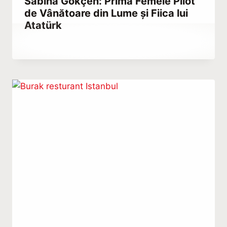
Sabiha Gökçen: Prima Femeie Pilot
de Vânătoare din Lume și Fiica lui
Atatürk
By
ianuarie 4, 2023
Hatice
Kulali