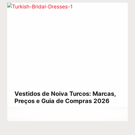
Vestidos de Noiva Turcos: Marcas,
Preços e Guia de Compras 2026
Por
março 29, 2023
Hatice
Kulali