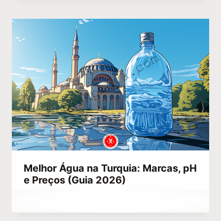
Kulali
Melhor Água na Turquia: Marcas, pH
e Preços (Guia 2026)
Por
julho 20, 2023
Hatice
Kulali