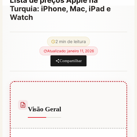
Lista de preços Apple na
Turquia: iPhone, Mac, iPad e
Watch
Por
setembro 1, 2023
Abdullah
2 min de leitura
Habib
Atualizado: janeiro 11, 2026
Compartilhar
Visão Geral