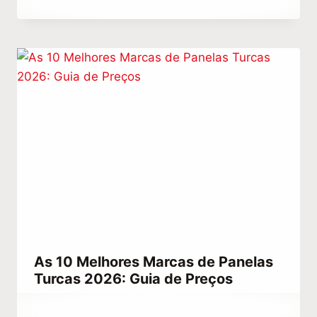
Abdullah
Habib
As 10 Melhores Marcas de Panelas
Turcas 2026: Guia de Preços
Por
dezembro 22, 2025