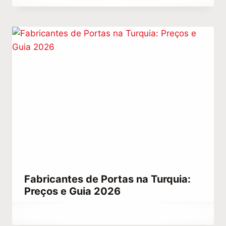
Menna
Gamal
Fabricantes de Portas na Turquia:
Preços e Guia 2026
Por
outubro 4, 2023
Hatice