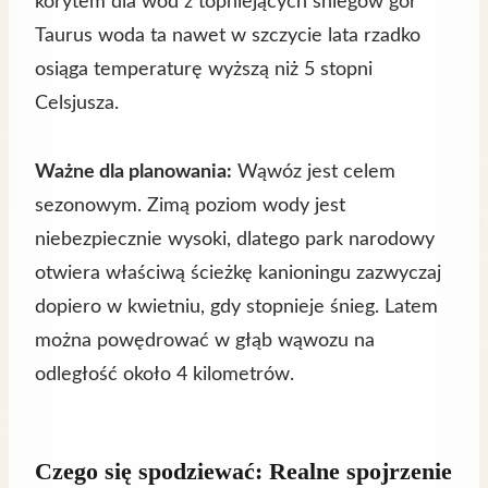
korytem dla wód z topniejących śniegów gór
Taurus woda ta nawet w szczycie lata rzadko
osiąga temperaturę wyższą niż 5 stopni
Celsjusza.
Ważne dla planowania:
Wąwóz jest celem
sezonowym. Zimą poziom wody jest
niebezpiecznie wysoki, dlatego park narodowy
otwiera właściwą ścieżkę kanioningu zazwyczaj
dopiero w kwietniu, gdy stopnieje śnieg. Latem
można powędrować w głąb wąwozu na
odległość około 4 kilometrów.
Czego się spodziewać: Realne spojrzenie