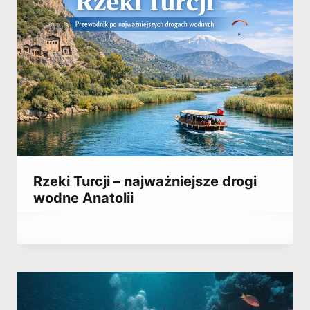
Rzeki Turcji – najważniejsze drogi
wodne Anatolii
Przez
April 5, 2023
Hatice
Kulali