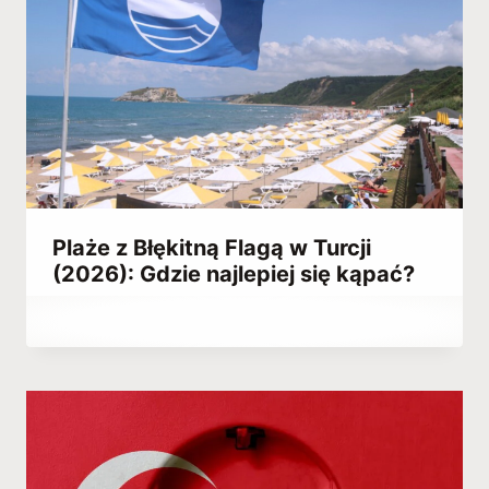
Plaże z Błękitną Flagą w Turcji
(2026): Gdzie najlepiej się kąpać?
Przez
July 19, 2021
Abdullah
Habib