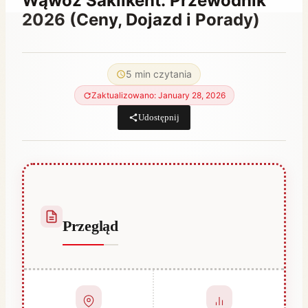
Wąwóz Saklıkent: Przewodnik
2026 (Ceny, Dojazd i Porady)
Przez
June 27, 2021
Abdullah
5 min czytania
Habib
Zaktualizowano: January 28, 2026
Udostępnij
Przegląd