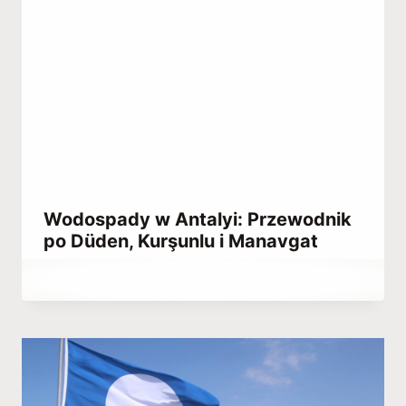
Wodospady w Antalyi: Przewodnik
po Düden, Kurşunlu i Manavgat
Przez
June 27, 2021
Abdullah
Habib