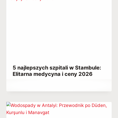
5 najlepszych szpitali w Stambule:
Elitarna medycyna i ceny 2026
Przez
October 19, 2023
Hatice
Kulali