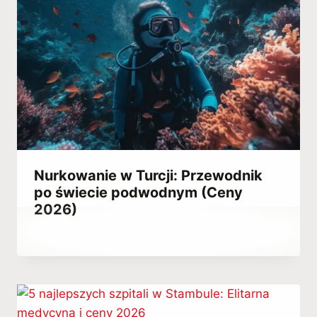
Nurkowanie w Turcji: Przewodnik
po świecie podwodnym (Ceny
2026)
Przez
April 12, 2023
Hatice
Kulali