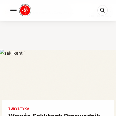
0%
Wąwóz Saklıkent: Przewodnik 2026 (Ceny, Dojazd ...
5 min pozostało
TURYSTYKA