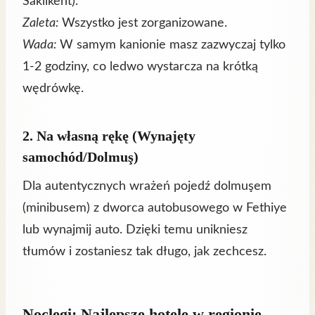
Saklıkent).
Zaleta:
Wszystko jest zorganizowane.
Wada:
W samym kanionie masz zazwyczaj tylko
1-2 godziny, co ledwo wystarcza na krótką
wędrówkę.
2. Na własną rękę (Wynajęty
samochód/Dolmuş)
Dla autentycznych wrażeń pojedź dolmuşem
(minibusem) z dworca autobusowego w Fethiye
lub wynajmij auto. Dzięki temu unikniesz
tłumów i zostaniesz tak długo, jak zechcesz.
Noclegi: Najlepsze hotele w regionie