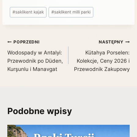
#
saklikent kajak
#
saklikent milli parki
POPRZEDNI
NASTĘPNY
Wodospady w Antalyi:
Kütahya Porselen:
Przewodnik po Düden,
Kolekcje, Ceny 2026 i
Kurşunlu i Manavgat
Przewodnik Zakupowy
Podobne wpisy