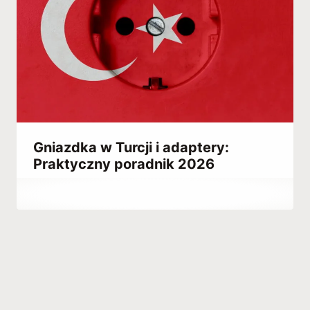
Gniazdka w Turcji i adaptery:
Praktyczny poradnik 2026
Przez
April 23, 2023
Hatice
Kulali