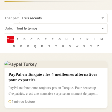
Trier par:
Date:
Tous
A
B
C
D
E
F
G
H
I
J
K
L
M
N
O
P
Q
R
S
T
U
V
W
X
Y
Z
PayPal en Turquie : les 4 meilleures alternatives
pour expatriés
PayPal ne fonctionne toujours pas en Turquie. Pour beaucoup
d’expatriés, c’est une mauvaise surprise au moment de payer...
4 min de lecture