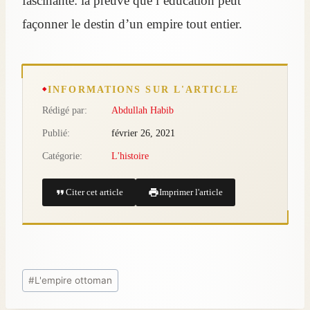
fascinante: la preuve que l’éducation peut
façonner le destin d’un empire tout entier.
INFORMATIONS SUR L'ARTICLE
Rédigé par:
Abdullah Habib
Publié:
février 26, 2021
Catégorie:
L'histoire
Citer cet article
Imprimer l'article
#
L'empire ottoman