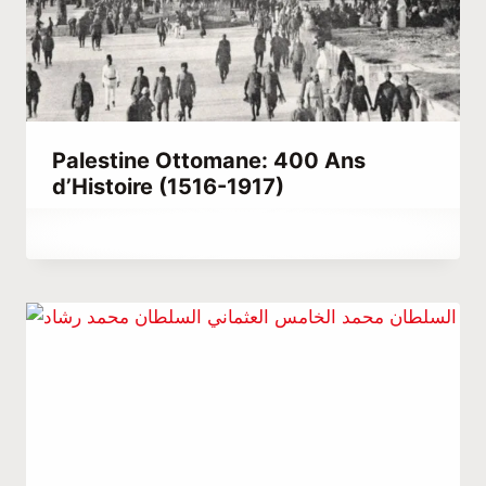
Palestine Ottomane: 400 Ans
d’Histoire (1516-1917)
Par
mai 12, 2021
Abdullah
Habib