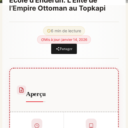
École d’Enderun: L’Élite de
l’Empire Ottoman au Topkapi
Par
février 26, 2021
Abdullah
6 min de lecture
Habib
Mis à jour: janvier 14, 2026
Partager
Aperçu