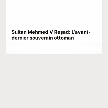
Sultan Mehmed V Reşad: L’avant-
dernier souverain ottoman
Par
avril 9, 2021
Abdullah
Habib