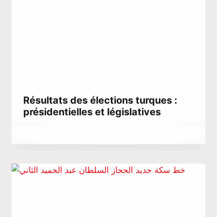
Résultats des élections turques :
présidentielles et législatives
Par
mai 13, 2023
Abdullah
Habib