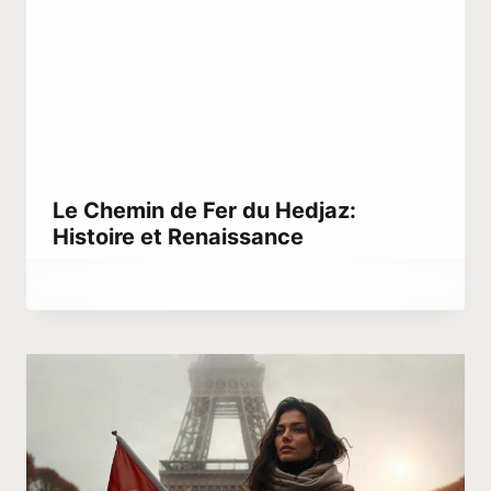
Le Chemin de Fer du Hedjaz:
Histoire et Renaissance
Par
février 11, 2021
Abdullah
Habib