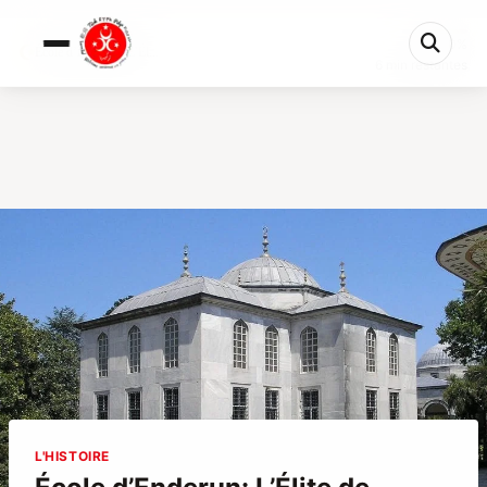
0%
École d’Enderun: L’Él...
6 min restantes
L'HISTOIRE