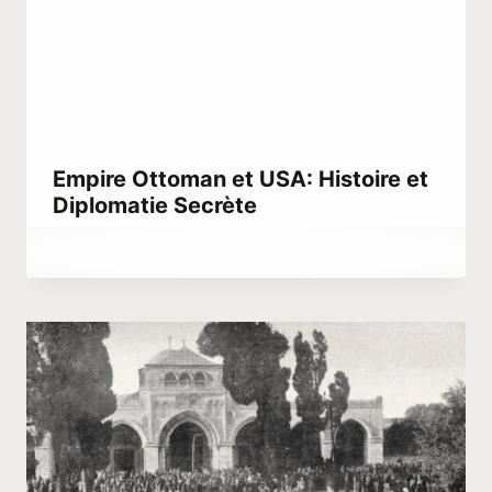
Empire Ottoman et USA: Histoire et
Diplomatie Secrète
Par
mai 4, 2023
Hatice
Kulali