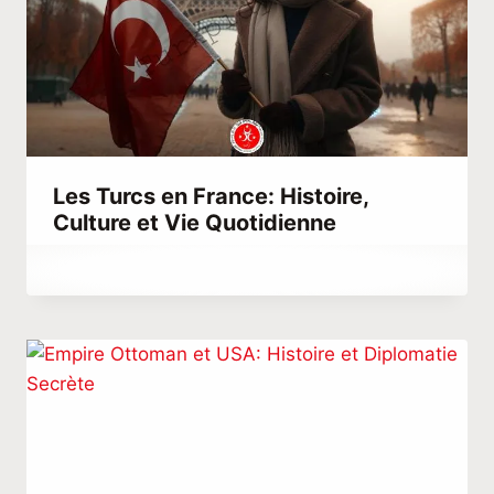
Les Turcs en France: Histoire,
Culture et Vie Quotidienne
Par
février 24, 2023
Hatice
Kulali