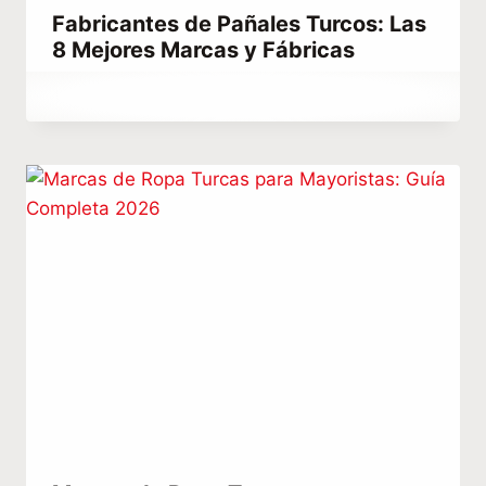
Fabricantes de Pañales Turcos: Las
8 Mejores Marcas y Fábricas
Por
julio 9, 2023
Hatice
Kulali