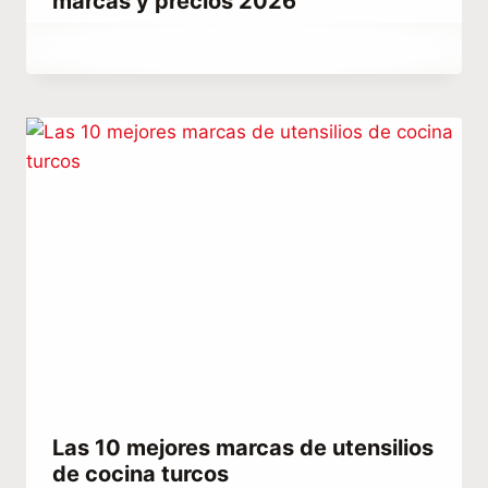
marcas y precios 2026
Por
marzo 8, 2021
Hatice
Kulali
Las 10 mejores marcas de utensilios
de cocina turcos