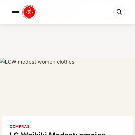
0%
LC Waikiki Modest: precios, colección y cómo co...
4 min restantes
COMPRAS