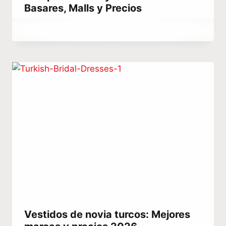
Basares, Malls y Precios
Por
mayo 17, 2023
Hatice
Kulali
Vestidos de novia turcos: Mejores