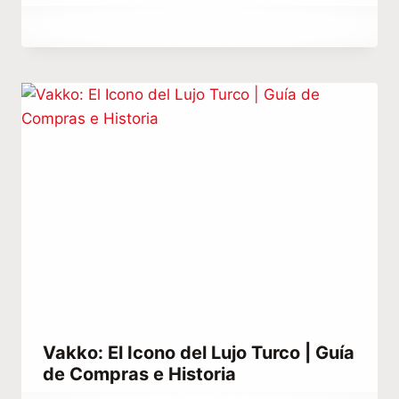
Por
septiembre 29, 2023
Hatice
Kulali
Vakko: El Icono del Lujo Turco | Guía
de Compras e Historia