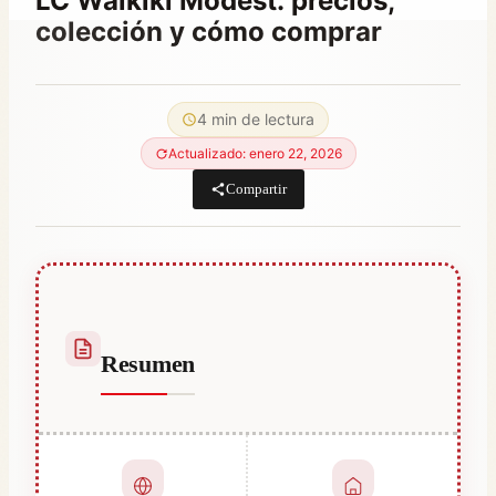
LC Waikiki Modest: precios,
colección y cómo comprar
Por
septiembre 4, 2023
Hatice
4 min de lectura
Kulali
Actualizado: enero 22, 2026
Compartir
Resumen