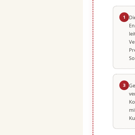
1
Di
En
le
Ve
Pr
So
3
Ge
ve
Ko
mi
Ku