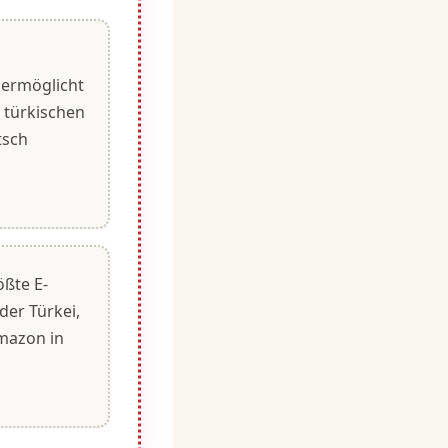
 ermöglicht
 türkischen
tsch
ößte E-
er Türkei,
mazon in