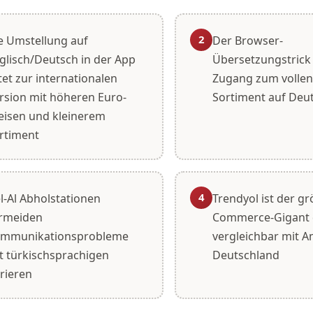
2
e Umstellung auf
Der Browser-
glisch/Deutsch in der App
Übersetzungstrick
itet zur internationalen
Zugang zum vollen
rsion mit höheren Euro-
Sortiment auf Deu
eisen und kleinerem
rtiment
4
l-Al Abholstationen
Trendyol ist der gr
rmeiden
Commerce-Gigant d
mmunikationsprobleme
vergleichbar mit A
t türkischsprachigen
Deutschland
rieren