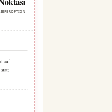
Noktası
LIEFEROPTION
l auf
statt