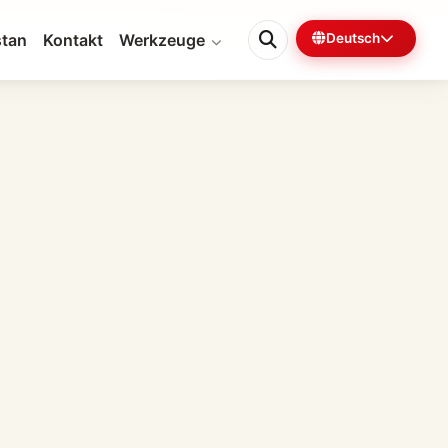
tan
Kontakt
Werkzeuge
Deutsch
0%
5 Min. verbleibend