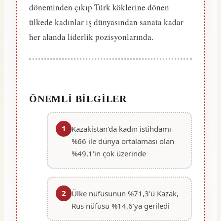
döneminden çıkıp Türk köklerine dönen
ülkede kadınlar iş dünyasından sanata kadar
her alanda liderlik pozisyonlarında.
ÖNEMLI BILGILER
1
Kazakistan'da kadın istihdamı
%66 ile dünya ortalaması olan
%49,1'in çok üzerinde
2
Ülke nüfusunun %71,3'ü Kazak,
Rus nüfusu %14,6'ya geriledi