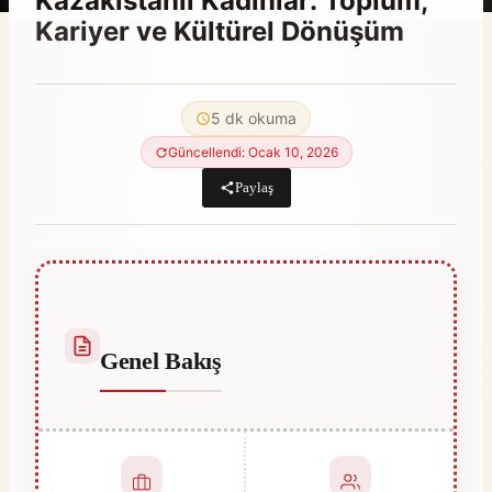
Kazakistanlı Kadınlar: Toplum,
Kariyer ve Kültürel Dönüşüm
By
Mayıs 29, 2023
Hatice
5 dk okuma
Kulali
Güncellendi: Ocak 10, 2026
Paylaş
Genel Bakış