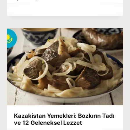
By
Aralık 18, 2022
Hatice
Kulali
Kazakistan Yemekleri: Bozkırın Tadı
ve 12 Geleneksel Lezzet