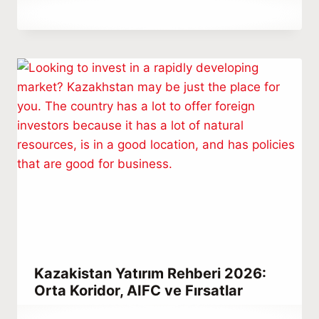
By
Aralık 11, 2022
Hatice
Kulali
Kazakistan Yatırım Rehberi 2026:
Orta Koridor, AIFC ve Fırsatlar
By
Şubat 14, 2023