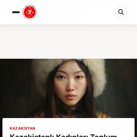
0%
Kazakistanlı Kadınlar: Toplum, Kariyer ve Kültü...
5 dk kaldı
KAZAKISTAN