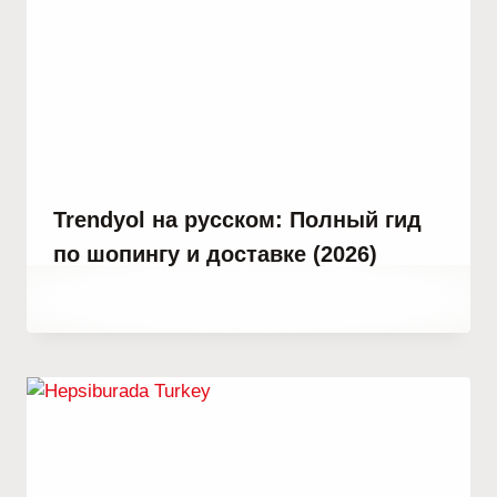
Trendyol на русском: Полный гид
по шопингу и доставке (2026)
От
5 февраля, 2023
Abdullah
Habib