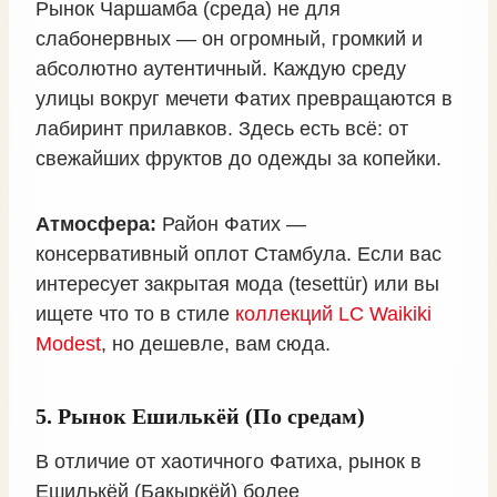
Рынок Чаршамба (среда) не для
слабонервных — он огромный, громкий и
абсолютно аутентичный. Каждую среду
улицы вокруг мечети Фатих превращаются в
лабиринт прилавков. Здесь есть всё: от
свежайших фруктов до одежды за копейки.
Атмосфера:
Район Фатих —
консервативный оплот Стамбула. Если вас
интересует закрытая мода (tesettür) или вы
ищете что то в стиле
коллекций LC Waikiki
Modest
, но дешевле, вам сюда.
5. Рынок Ешилькёй (По средам)
В отличие от хаотичного Фатиха, рынок в
Ешилькёй (Бакыркёй) более