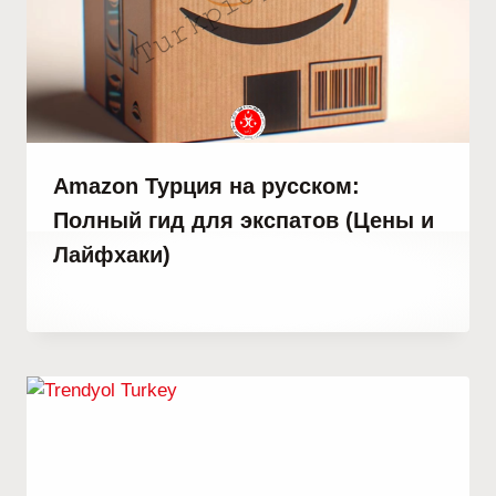
Amazon Турция на русском:
Полный гид для экспатов (Цены и
Лайфхаки)
От
25 марта, 2021
Abdullah
Habib