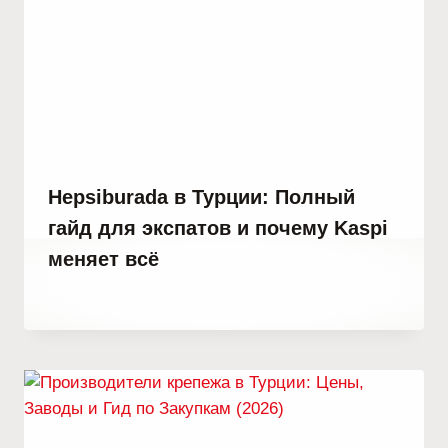
Hepsiburada в Турции: Полный
гайд для экспатов и почему Kaspi
меняет всё
От
10 февраля, 2021
Abdullah
Habib