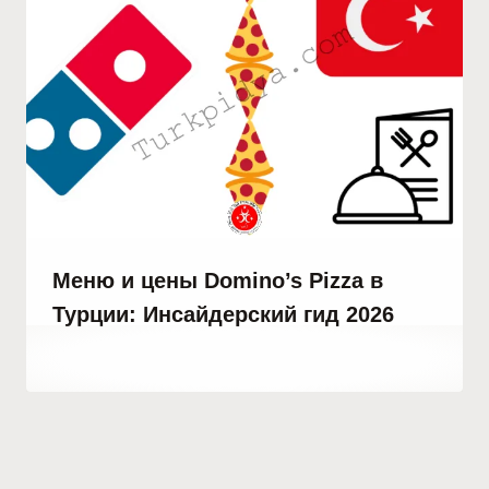
Меню и цены Domino’s Pizza в
Турции: Инсайдерский гид 2026
От
29 июня, 2023
Hatice
Kulali