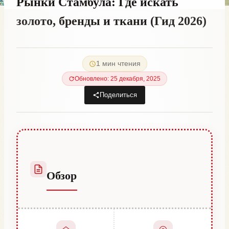
Рынки Стамбула: Где искать
золото, бренды и ткани (Гид 2026)
От
8 декабря, 2022
Hatice
1 мин чтения
Kulali
Обновлено: 25 декабря, 2025
Поделиться
Обзор