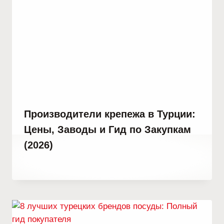
Производители крепежа в Турции:
Цены, Заводы и Гид по Закупкам
(2026)
От
30 сентября, 2023
Hatice
Kulali