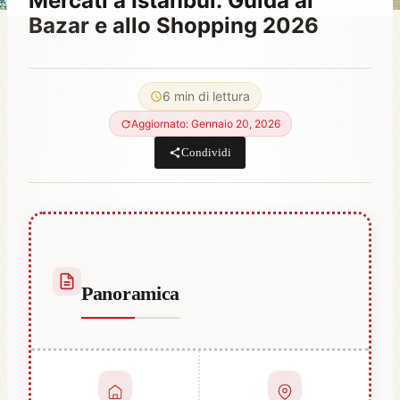
Mercati a Istanbul: Guida ai
Bazar e allo Shopping 2026
Di
Dicembre 8, 2022
Hatice
6 min di lettura
Kulali
Aggiornato: Gennaio 20, 2026
Condividi
Panoramica