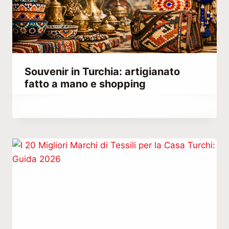
Souvenir in Turchia: artigianato
fatto a mano e shopping
Di
Settembre 30, 2023
Hatice
Kulali