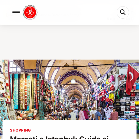
0%
Mercati a Istanbul: Guida ai Bazar e allo Shopp...
6 min rimanenti
SHOPPING