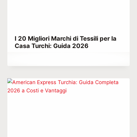
I 20 Migliori Marchi di Tessili per la
Casa Turchi: Guida 2026
Di
Dicembre 24, 2025
Abdullah
Habib