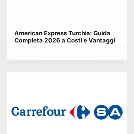
American Express Turchia: Guida
Completa 2026 a Costi e Vantaggi
Di
Maggio 24, 2023
Hatice
Kulali