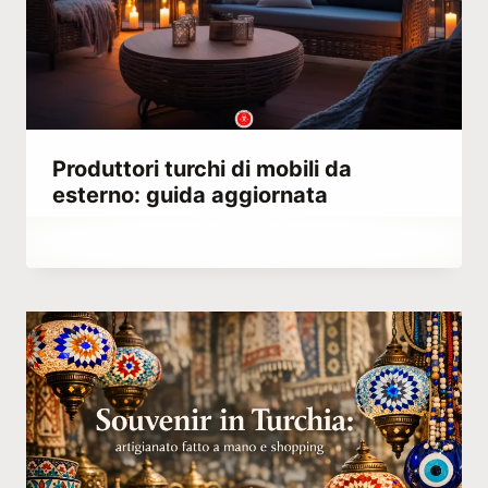
Produttori turchi di mobili da
esterno: guida aggiornata
Di
Settembre 29, 2023
Hatice
Kulali