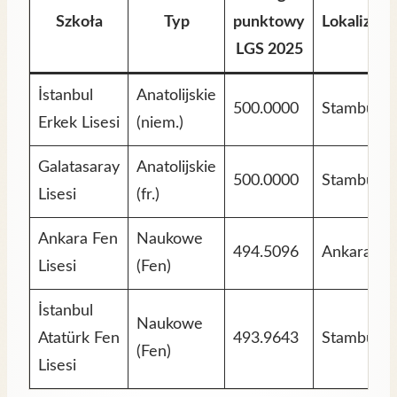
Szkoła
Typ
punktowy
Lokalizacj
LGS 2025
İstanbul
Anatolijskie
500.0000
Stambuł
Erkek Lisesi
(niem.)
Galatasaray
Anatolijskie
500.0000
Stambuł
Lisesi
(fr.)
Ankara Fen
Naukowe
494.5096
Ankara
Lisesi
(Fen)
İstanbul
Naukowe
Atatürk Fen
493.9643
Stambuł
(Fen)
Lisesi