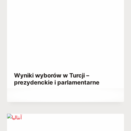
Wyniki wyborów w Turcji –
prezydenckie i parlamentarne
Przez
May 13, 2023
Abdullah
Habib