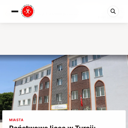
0%
Państwowe licea w Turcji: Przewodnik po systemi...
6 min pozostało
MIASTA