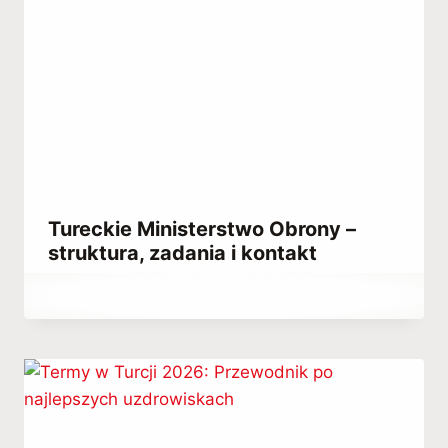
Tureckie Ministerstwo Obrony –
struktura, zadania i kontakt
Przez
February 15, 2023
Hatice
Kulali