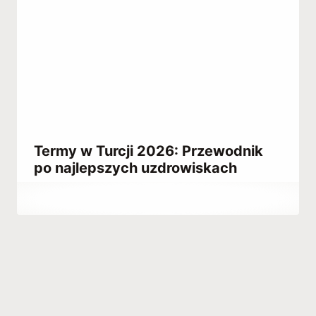
Termy w Turcji 2026: Przewodnik
po najlepszych uzdrowiskach
Przez
December 27, 2021
Abdullah
Habib