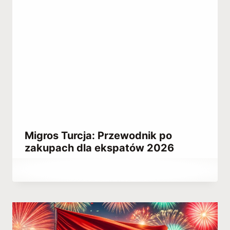
Migros Turcja: Przewodnik po
zakupach dla ekspatów 2026
Przez
September 25, 2021
Abdullah
Habib