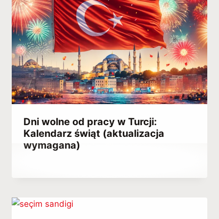
Dni wolne od pracy w Turcji:
Kalendarz świąt (aktualizacja
wymagana)
Przez
January 9, 2024
Abdullah
Habib