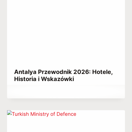
Antalya Przewodnik 2026: Hotele,
Historia i Wskazówki
Przez
July 7, 2021
Abdullah
Habib