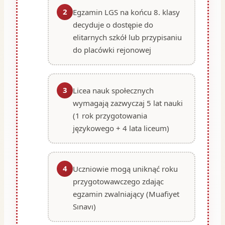
2
Egzamin LGS na końcu 8. klasy
decyduje o dostępie do
elitarnych szkół lub przypisaniu
do placówki rejonowej
3
Licea nauk społecznych
wymagają zazwyczaj 5 lat nauki
(1 rok przygotowania
językowego + 4 lata liceum)
4
Uczniowie mogą uniknąć roku
przygotowawczego zdając
egzamin zwalniający (Muafiyet
Sınavı)