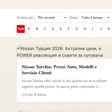
Ordina per:
Data:
Tutti
A
B
C
D
E
F
G
H
I
J
K
Nissan Turchia: Prezzi Auto, Modelli e
Servizio Clienti
Nissan Turchia offre veicoli di alta qualità con un eccellente
rapporto qualità prezzo. In questa guida esploriamo il...
4 min di lettura