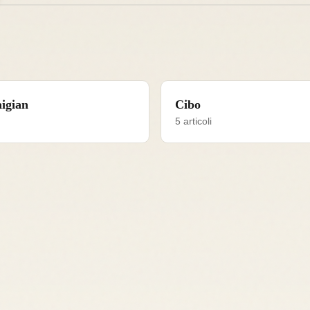
igian
Cibo
5 articoli