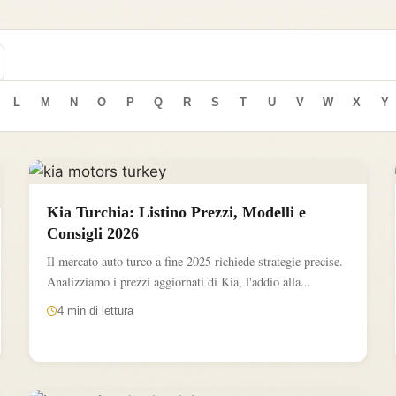
L
M
N
O
P
Q
R
S
T
U
V
W
X
Y
Kia Turchia: Listino Prezzi, Modelli e
Consigli 2026
Il mercato auto turco a fine 2025 richiede strategie precise.
Analizziamo i prezzi aggiornati di Kia, l'addio alla...
4 min di lettura