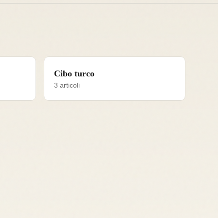
Cibo turco
3 articoli