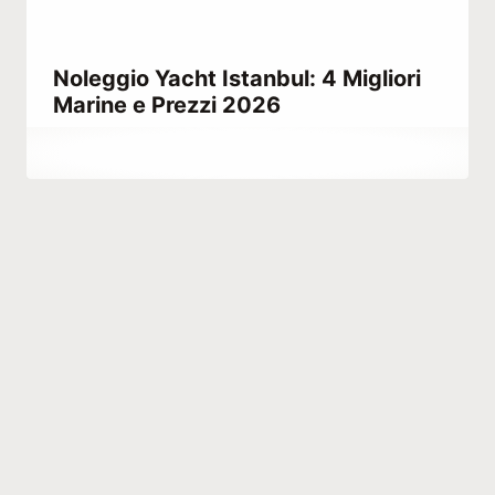
Noleggio Yacht Istanbul: 4 Migliori
Marine e Prezzi 2026
Di
Marzo 25, 2024
Abdullah
Habib