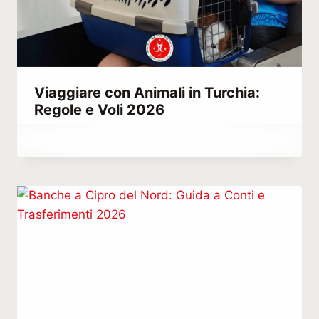
Viaggiare con Animali in Turchia:
Regole e Voli 2026
Di
Febbraio 28, 2022
Abdullah
Habib