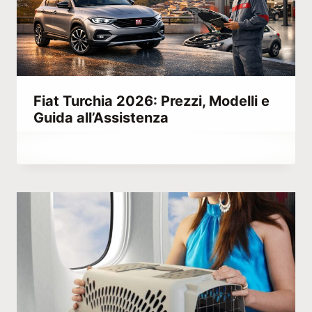
Fiat Turchia 2026: Prezzi, Modelli e
Guida all’Assistenza
Di
Giugno 5, 2021
Abdullah
Habib