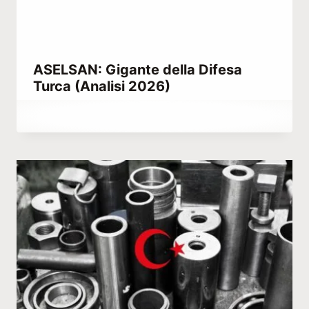
ASELSAN: Gigante della Difesa
Turca (Analisi 2026)
Di
Maggio 16, 2021
Abdullah
Habib