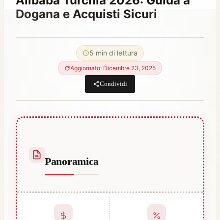
Alibaba Turchia 2026: Guida a
Dogana e Acquisti Sicuri
Di
Giugno 19, 2021
Abdullah
5 min di lettura
Habib
Aggiornato: Dicembre 23, 2025
Condividi
Panoramica