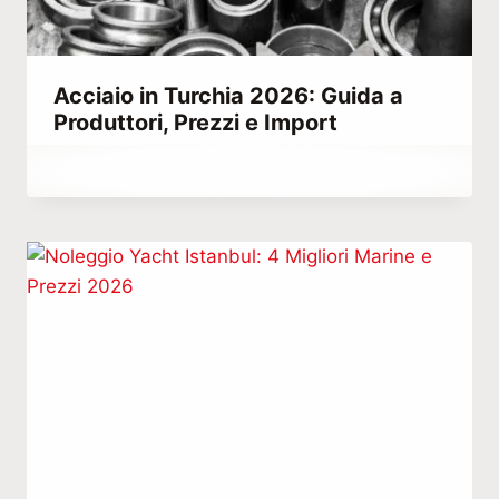
Acciaio in Turchia 2026: Guida a
Produttori, Prezzi e Import
Di
Aprile 10, 2022
Abdullah
Habib