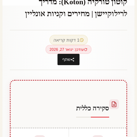
קוטון טורקיה (Koton): מדריך
לרילוקיישן | מחירים וקניות אונליין
By
דצמבר 25, 2025
Abdullah
1 דקות קריאה
Habib
עודכן: ינואר 27, 2026
שתף
סקירה כללית