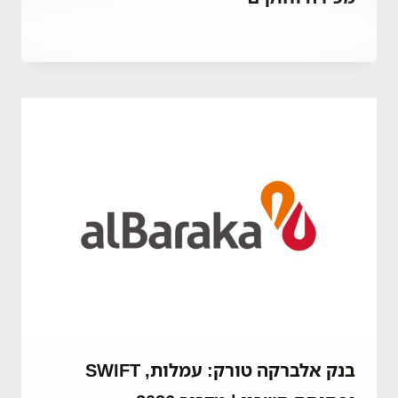
By
יולי 10, 2022
Abdullah
Habib
בנק אלברקה טורק: עמלות, SWIFT