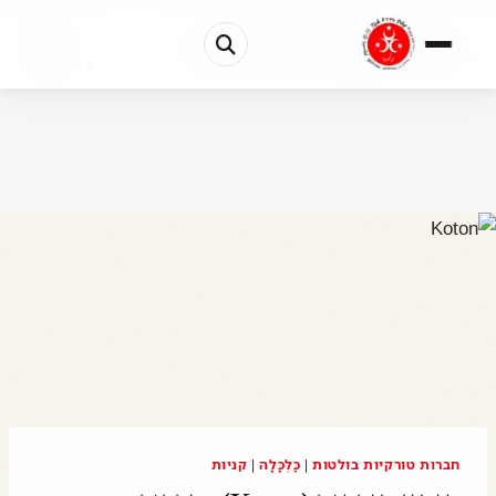
0%
קוטון טורקיה (Koton): מדריך לרילוקיישן | מחירים...
1 דקות נותרו
חברות טורקיות בולטות
|
כַּלְכָּלָה
|
קניות