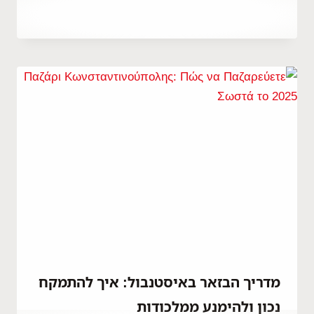
By
מאי 1, 2022
Abdullah
Habib
מדריך הבזאר באיסטנבול: איך להתמקח
נכון ולהימנע ממלכודות